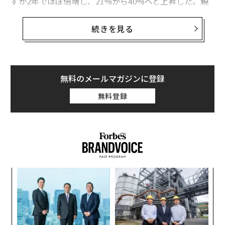
ずか2年でほぼ倍増し、21%から40%へと上昇した。親
しみが増すにつれ、AIは「試すもの」から「期待される
もの」へと移り、組織の運営や仕事の進め方そのものに
続きを見る
組み込まれつつある。
AIをめぐる世論の多くは、仕事の代替や産業横断での役
割再定義といった可能性に焦点を当ててきた。だが、そ
無料のメールマガジンに登録
の論点だけでは物語の一部に過ぎない。AIが日々の業務
無料登録
により深く浸透するにつれ、リーダーシップそのものも
再構築されている。すなわち、リーダーが時間をどう配
分するのか、人間の判断が最も重要となる領域はどこ
か、そしてAI主導の職場における効果的なリーダー像と
は何かに影響を与えている。
ナ併
「
私自身の仕事、そして業界をまたいで上級リーダーたち
k」
左右
と交わしてきた対話の中で、一貫したテーマが浮かび上
ック
T
がっている。AIは仕事の進め方を変えるだけでなく、リ
〜
由
日
織
ーダーがどう考え、どう意思決定し、どう場に立つかを
う