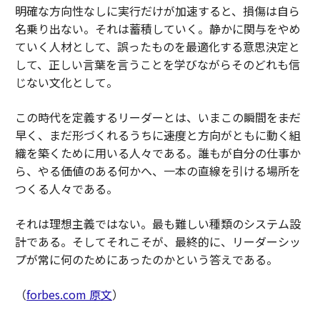
明確な方向性なしに実行だけが加速すると、損傷は自ら
名乗り出ない。それは蓄積していく。静かに関与をやめ
ていく人材として、誤ったものを最適化する意思決定と
して、正しい言葉を言うことを学びながらそのどれも信
じない文化として。
この時代を定義するリーダーとは、いまこの瞬間を――まだ
早く、まだ形づくれるうちに――速度と方向がともに動く組
織を築くために用いる人々である。誰もが自分の仕事か
ら、やる価値のある何かへ、一本の直線を引ける場所を
つくる人々である。
それは理想主義ではない。最も難しい種類のシステム設
計である。そしてそれこそが、最終的に、リーダーシッ
プが常に何のためにあったのかという答えである。
（
forbes.com 原文
）