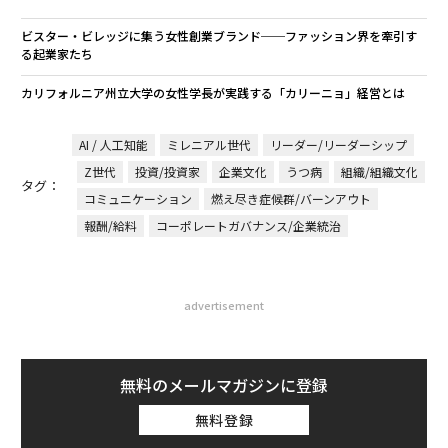
ビスター・ビレッジに集う女性創業ブランド──ファッション界を牽引す
る起業家たち
カリフォルニア州立大学の女性学長が実践する「カリーニョ」経営とは
AI / 人工知能
ミレニアル世代
リーダー/リーダーシップ
Z世代
投資/投資家
企業文化
うつ病
組織/組織文化
タグ：
コミュニケーション
燃え尽き症候群/バーンアウト
報酬/給料
コーポレートガバナンス/企業統治
advertisement
無料のメールマガジンに登録
無料登録