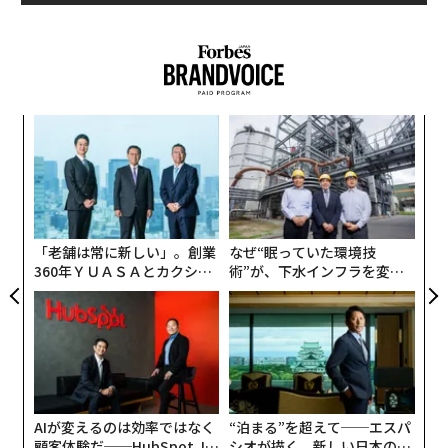
ナ併
「
k」
左右
ック
T
〜
由
日
織
う
T
「老舗は常に新しい」。創業
なぜ“眠っていた環境技
360年ＹＵＡＳＡとカクシン
術”が、下水インフラを変え
CEO田尻望が語る、AIを超え
たのか──産総研×月島JFE
る人の価値
アクアソリューションの10年
AIが変えるのは効率ではなく
“泊まる”を超えて──エスパ
顧客体験だ──HubSpot Ja
シオが描く、新しい日本のラ