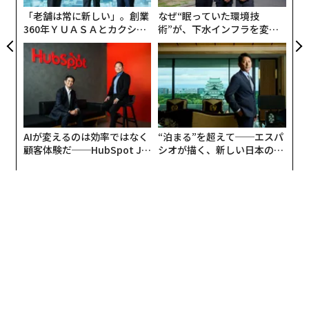
変えているのだ。
T
「老舗は常に新しい」。創業
なぜ“眠っていた環境技
360年ＹＵＡＳＡとカクシン
術”が、下水インフラを変え
現代の仕事における新たなベースラインとして
CEO田尻望が語る、AIを超え
たのか──産総研×月島JFE
のAI
る人の価値
アクアソリューションの10年
AIは、主要なリーダー業務の多くにおいて、急速に出発
点となった。私が話を聞いた複数の上級幹部は、管理業
務の負荷が軽減されることで、メモやメール、取締役会
向け資料、プレゼンテーションなどの作成に費やしてき
AIが変えるのは効率ではなく
“泊まる”を超えて──エスパ
た時間を取り戻し、確かな成果を得ていると語ってい
顧客体験だ──HubSpot Ja
シオが描く、新しい日本のラ
る。私の会社でも今や、「AIが生成したのはこちら」と
panが語る「Grow Better」
グジュアリー（前編）
な組織のつくり方
いう言葉から議論が始まることは珍しくない。それは完
成品としてではなく、より深く生産的な対話を促すベー
スラインとして機能している。
このように使うことで、AIは人間の監督を置き換えるこ
となく初期段階の思考を加速させ、チームがより素早く
分析と意思決定へ移れるようにする。あるシニアディレ
クターは、この変化を「白紙から構造化されたドラフト