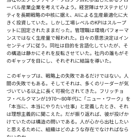
ーバル産業企業を考えてみよう。経営陣はサステナビリ
ティを長期戦略の中核に据え、AIによる生産最適化に大
きく投資していた。しかし工場レベルのKPIはスループ
ットに固定されたままだった。管理職は環境パフォーマ
ンスではなく生産量で報われた。日々の意思決定はイン
センティブに従う。同社は目的を言語化していたが、そ
の構造は静かにそれを反転させていた。社内の誰もがそ
のギャップを目にし、それぞれに結論を導いた。
このギャップは、戦略上の失敗であるだけではない。人
間の失敗でもある。そしてそれは、多くのリーダーが気
づいている以上に長く可視化されてきた。フリッチョ
フ・ベルクマンが1970〜80年代に「ニュー・ワーク」を
「本当に、本当にやりたい仕事」と定義したとき、それ
は理想主義的に聞こえた。だが振り返れば、彼が投げか
けていたのは構造の問いである。人が心から出社したい
と思えるために、組織はどのような存在でなければなら
ないのか。