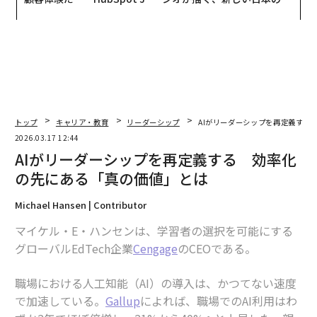
panが語る「Grow Better」
グジュアリー（前編）
な組織のつくり方
トップ
キャリア・教育
リーダーシップ
AIがリーダーシップを再定義する
2026.03.17 12:44
AIがリーダーシップを再定義する 効率化
の先にある「真の価値」とは
Michael Hansen | Contributor
マイケル・E・ハンセンは、学習者の選択を可能にする
グローバルEdTech企業
Cengage
のCEOである。
職場における人工知能（AI）の導入は、かつてない速度
で加速している。
Gallup
によれば、職場でのAI利用はわ