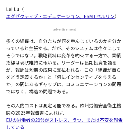
Lei Lu（
エグゼクティブ・エデュケーション、ESMTベルリン
）
advertisement
多くの組織は、自分たちが何を重んじているのかを分か
っていると主張する。だが、そのシステムは往々にして
そうではない。戦略資料は変革を約束する一方で、業績
指標は現状維持に報いる。リーダーは長期投資を語る
が、報酬は短期の成果に支払われる。この「組織が自ら
をどう定義するか」と「何にインセンティブを与える
か」の間にあるギャップは、コミュニケーションの問題
ではなく、構造の問題である。
その人的コストは測定可能である。欧州労働安全衛生機
関の2025年報告書によれば、
EUの労働者の29%がストレス、うつ、または不安を報告
している