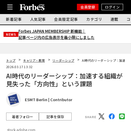
会員登録
ログイン
新着記事
人気記事
会員限定記事
カテゴリ
連載
コ
Forbes JAPAN MEMBERSHIP 新機能｜
NEWS
記事ページ内の広告表示を最小限にしました
トップ
キャリア・教育
リーダーシップ
AI時代のリーダーシップ：加速す
2026.03.17 13:32
AI時代のリーダーシップ：加速する組織が
見失った「方向性」という課題
ESMT Berlin | Contributor
著者フォロー
記事を保存
stock.adobe.com