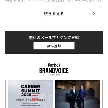
偉業である、とてつもなく強力な巨大レーザーのおかげ
だ。
続きを見る
私は毎日、米ニューヨーク州にあるロチェスター大学に
車で通勤する途中で、大学付属の
レーザーエネルギー研究所（LLE）
の横を通る。LLE（通
称レーザー研）は米エネルギー省（DOE）の施設で、非
無料のメールマガジンに登録
常に大型のレーザーを何台も保有している。詳細は複雑
無料登録
（後で詳しく述べる）だが、任務はシンプル。国の安全
保障のために建造された超巨大レーザーを用いて、燃料
物質に
圧力をかける
ことだ。木星のコア（核）や太陽の
中心部を想像してほしい。核融合研究は、DOEの国家安
全保障計画にとって重要であると同時に、豊富なエネル
ギーとハイテク雇用創出に道を開くものだ。
─レ
ア
込め
の
今日、エネルギーコストに誰もが頭を悩ませている中、
た
「
自分たちが生きているうちに起こるかもしれないエネル
3
ギー革命について整理して説明しておくのもいいだろう
C