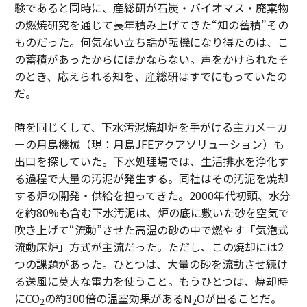
験であると同時に、産総研が石炭・バイオマス・廃棄物
の燃焼研究を通じて長年積み上げてきた“知の蓄積”その
ものだった。何気ない立ち話が転機になり得たのは、こ
の蓄積があったからにほかならない。声をかけられたそ
のとき、応えられる知を、産総研はすでにもっていたの
だ。
時を同じくして、下水汚泥焼却炉を手がける主力メーカ
ーの月島機械（現：月島JFEアクアソリューション）も
出口を探していた。下水処理場では、生活排水を浄化す
る過程で大量の汚泥が発生する。同社はその汚泥を焼却
する炉の開発・供給を担ってきた。2000年代初頭、水分
を約80%も含む下水汚泥は、炉の底に敷いた砂を空気で
吹き上げて“流動”させた高温の砂の中で燃やす「気泡式
流動床炉」方式が主流だった。ただし、この焼却には2
つの課題があった。ひとつは、大量の砂を流動させ続け
る送風に莫大な電力を使うこと。もうひとつは、焼却時
にCO
の約300倍の温室効果があるN
Oが出ることだ。
2
2