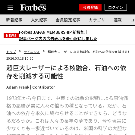
会員登録
ログイン
新着記事
人気記事
会員限定記事
カテゴリ
連載
コ
Forbes JAPAN MEMBERSHIP 新機能｜
NEWS
記事ページ内の広告表示を最小限にしました
トップ
サイエンス
超巨大レーザーによる核融合、石油への依存を削減する可能
2026.03.18 10:30
超巨大レーザーによる核融合、石油への依
存を削減する可能性
Adam Frank | Contributor
1973年から今日まで、中東での戦争の影響による原油価
格の高騰が常に人々の悩みの種となっている。だが、石
油への依存を永久に終わらせることができたら、どうな
るだろうか。これは人々の長年の夢であり、今や現実に
少なくとも一歩近づいているのは、米国の科学の大胆な