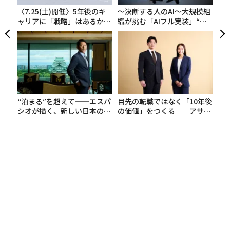
と考えた。いまだ前途に重要な課題があり、ゴールは数
る
〈7.25(土)開催〉5年後のキ
〜決断する人のAI〜大規模組
十年先になるかもしれないが、ほんの数年前には少なく
ャリアに「戦略」はあるか。
織が挑む「AIフル実装」“使
とも1つの鍵となる節目を達成している。
トップエグゼクティブのキャ
う”企業から“動く”企業へ【N
リアに触れる1日│CAREER S
TTドコモビジネス×PwC】
UMMIT 2026
“泊まる”を超えて──エスパ
目先の転職ではなく「10年後
シオが描く、新しい日本のラ
の価値」をつくる──アサイ
グジュアリー（前編）
ンの長期伴走型支援とは