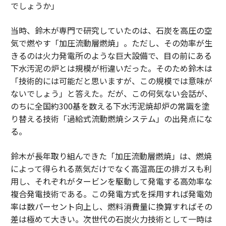
でしょうか」
当時、鈴木が専門で研究していたのは、石炭を高圧の空
気で燃やす「加圧流動層燃焼」。ただし、その効率が生
きるのは火力発電所のような巨大設備で、目の前にある
下水汚泥の炉とは規模が桁違いだった。そのため鈴木は
「技術的には可能だと思いますが、この規模では意味が
ないでしょう」と答えた。だが、この何気ない会話が、
のちに全国約300基を数える下水汚泥焼却炉の常識を塗
り替える技術「過給式流動燃焼システム」の出発点にな
る。
鈴木が長年取り組んできた「加圧流動層燃焼」は、燃焼
によって得られる蒸気だけでなく高温高圧の排ガスも利
用し、それぞれがタービンを駆動して発電する高効率な
複合発電技術である。この発電方式を採用すれば発電効
率は数パーセント向上し、燃料消費量に換算すればその
差は極めて大きい。次世代の石炭火力技術として一時は