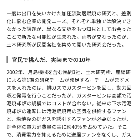
一度は出口を失いかけた加圧流動層燃焼の研究と、差別
化に悩む企業の開発ニーズ。それぞれ単独では解決でき
なかった課題が、異なる文脈をもつ知見として出会った
ことで新たな可能性が生まれた。両者が交わったのが、
土木研究所が民間各社を集めて開いた研究会だった。
官民で挑んだ、実装までの10年
2002年、月島機械を含む民間3社、土木研究所、産総研
による第1期の研究チームが発足する。チームがまずメ
スを入れたのは、排ガスでガスタービンを回し、動力回
収と発電を行うことだったが、ガスタービンは高額で汚
泥焼却炉の規模ではコストが合わない。従来の下水汚泥
焼却炉の運転には汚泥燃焼用の空気を供給するファン
と、燃焼後の排ガスを誘引するファンが必要だったが、
炉全体の電力消費量の実に約40％を占めていた。そこ
で、消費電力を抑えるために送風ファンをなくし、ガス