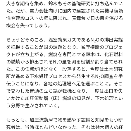
大きな期待を集め、鈴木もその基礎研究に打ち込んでい
た。だが、電力会社向けに国内で建設された実機は信頼
性や建設コストの壁に阻まれ、表舞台で日の目を浴びる
機会を失ってしまう。
ちょうどそのころ、温室効果ガスであるN
Oの排出実態
2
を把握することが国の課題となり、省庁横断のプロジェ
クトが立ち上がる。燃焼を専門とする鈴木は、化石燃料
の燃焼から排出されるN
O量を測る役割が割り当てられ
2
た。この任務がほどなく一段落すると、今度は土木研究
所が進める下水処理プロセスから発生するN
O調査を手
2
伝うことになり、各地の処理場へ足を運ぶことに。そこ
で交わした冒頭の立ち話が転機となり、一度は出口を失
いかけた加圧流動層（床）燃焼の知見が、下水処理とい
う分野で生かされていく。
もっとも、加圧流動層で物を燃やす設備と知見をもつ研
究者は、当時ほとんどいなかった。それは鈴木個人の経