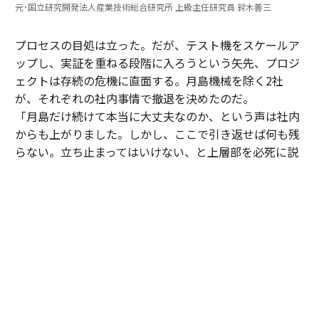
元･国立研究開発法人産業技術総合研究所 上級主任研究員 鈴木善三
プロセスの目処は立った。だが、テスト機をスケールア
ップし、実証を重ねる段階に入ろうという矢先、プロジ
ェクトは存続の危機に直面する。月島機械を除く2社
が、それぞれの社内事情で撤退を決めたのだ。
「月島だけ続けて本当に大丈夫なのか、という声は社内
からも上がりました。しかし、ここで引き返せば何も残
らない。立ち止まってはいけない、と上層部を必死に説
得しました。ただ、私たち1社だけでは、どんなに画期
的でも世の中に浸透させるのは難しいとも感じていた。
そこで、知り合いがいた同業の三機工業さんに声を掛
け、賛同してもらえることになりました」（寺腰）
05年、月島機械、三機工業、土木研究所、産総研による
第2期の研究が始動。翌06年には、新たにプロジェクト
に加わった三機工業の尽力により、北海道・長万部町
に、炉から過給機までを組み合わせた処理量5t/日のパイ