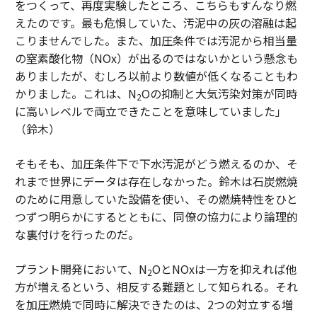
をつくって、再度実験したところ、こちらもすんなり燃
えたのです。最も危惧していた、汚泥中の灰の溶融は起
こりませんでした。また、加圧条件では汚泥から相当量
の窒素酸化物（NOx）が出るのではないかという懸念も
ありましたが、むしろ以前より数値が低くなることもわ
かりました。これは、N
Oの抑制と大気汚染対策が同時
2
に高いレベルで両立できたことを意味していました」
（鈴木）
そもそも、加圧条件下で下水汚泥がどう燃えるのか、そ
れまで世界にデータは存在しなかった。鈴木は石炭燃焼
のために用意していた設備を使い、その燃焼特性をひと
つずつ明らかにするとともに、同僚の協力により論理的
な裏付けを行ったのだ。
プラント開発において、N
OとNOxは一方を抑えれば他
2
方が増えるという、相反する難題として知られる。それ
を加圧燃焼で同時に解決できたのは、2つの対立する増