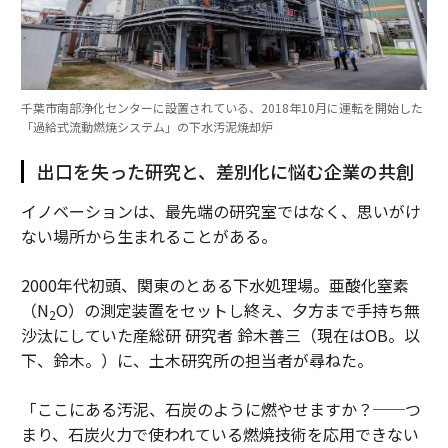
千葉市南部浄化センターに設置されている、2018年10月に運転を開始した
「過給式流動燃焼システム」の下水汚泥焼却炉
出口を失った研究と、差別化に悩む企業の共創
イノベーションは、最先端の研究室ではなく、思いがけ
ない場所から生まれることがある。
2000年代初頭、関東のとある下水処理場。亜酸化窒素
（N
O）の測定装置をセットし終え、夕方まで手持ち無
2
沙汰にしていた産総研 研究者 鈴木善三（現在はOB。以
下、鈴木。）に、土木研究所の担当者が尋ねた。
「ここにある汚泥、石炭のように燃やせますか？──つ
まり、石炭火力で使われている燃焼技術を応用できない