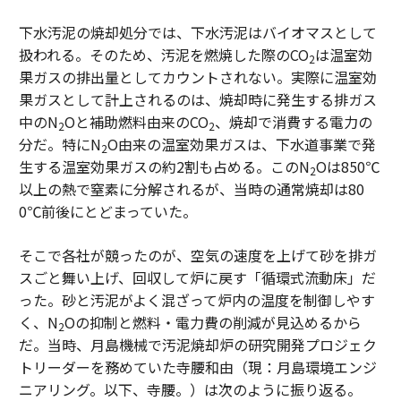
下水汚泥の焼却処分では、下水汚泥はバイオマスとして
扱われる。そのため、汚泥を燃焼した際のCO
は温室効
2
果ガスの排出量としてカウントされない。実際に温室効
果ガスとして計上されるのは、焼却時に発生する排ガス
中のN
Oと補助燃料由来のCO
、焼却で消費する電力の
2
2
分だ。特にN
O由来の温室効果ガスは、下水道事業で発
2
生する温室効果ガスの約2割も占める。このN
Oは850℃
2
以上の熱で窒素に分解されるが、当時の通常焼却は80
0℃前後にとどまっていた。
そこで各社が競ったのが、空気の速度を上げて砂を排ガ
スごと舞い上げ、回収して炉に戻す「循環式流動床」だ
った。砂と汚泥がよく混ざって炉内の温度を制御しやす
く、N
Oの抑制と燃料・電力費の削減が見込めるから
2
だ。当時、月島機械で汚泥焼却炉の研究開発プロジェク
トリーダーを務めていた寺腰和由（現：月島環境エンジ
ニアリング。以下、寺腰。）は次のように振り返る。