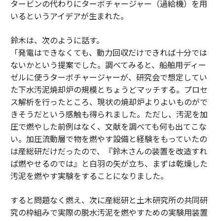
タービンの代わりにターボチャージャー（過給機）を用
いるというアイデアが生まれた。
鈴木は、次のように話す。
「発電はできなくても、動力回収だけできれば十分では
ないかという提案でした。調べてみると、船舶用ディー
ゼルに使うターボチャージャーが、研究会で想定してい
た下水汚泥焼却炉の規模とちょうどマッチする。プロセ
ス解析を行ったところ、現状の焼却炉よりよいものがで
きそうだという感触も得られました。ただし、汚泥を加
圧で燃やした前例はなく、文献を調べても何も出てこな
い。加圧流動層で物を燃やす設備と経験をもっていたの
は産総研だけだったので、『鈴木さんの装置を改造すれ
ば燃やせるのでは』と白羽の矢が立ち、まずは乾燥した
汚泥を燃やす実験をすることになりました。
すると問題なく燃え、次に産総研と土木研究所の共同研
究の枠組みで実際の脱水汚泥を燃やすための実験用装置