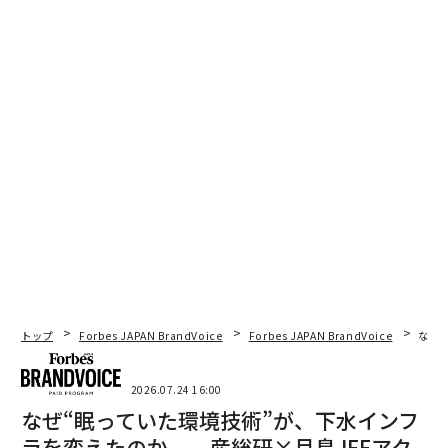
トップ
Forbes JAPAN BrandVoice
Forbes JAPAN BrandVoice
なぜ
2026.07.24 16:00
なぜ“眠っていた環境技術”が、下水インフ
ラを変えたのか──産総研×月島JFEアク