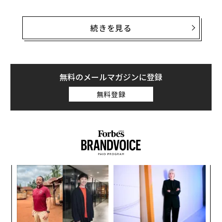
MORE FROM FORBES
きょうの「NYT Connections」ヒ
ントと答え：3月9日（月）（#1,002）
By Kris Holt
続きを見る
無料のメールマガジンに登録
MORE FROM FORBES
きょうの「NYT Connections」答
えの解説：3月9日（月）（#1,002）
By Kris Holt
無料登録
やあ、Connectionsファンの皆さん！ 良い週のスタート
を切れているだろうか。
週末は、少し趣向を変えて楽しいことをした。パートナ
ンツ
“
ーと彼女の子どもを連れて、ディズニー・オン・アイス
への
シ
を観に行ったのだ。良い席でもチケットはかなり手頃だ
た、
グ
エ
った。みんなで楽しめたが、スケジュールに合うのがフ
設オ
ランス語版だけだった。悪いが、それは「Let It Go」の
が