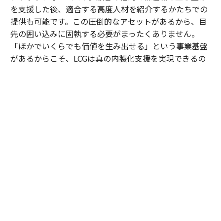
「ご馳走される会食」のマナー。事前・注文・会計時・お礼・事後までの
を支援した後、適合する高度人材を紹介するかたちでの
基本動作
提供も可能です。この圧倒的なアセットがあるから、目
「美の中を歩く」という生き方──環境がもたらすウェルネスの力
先の囲い込みに固執する必要がまったくありません。
「ほかでいくらでも価値を生み出せる」という事業基盤
意識的に生きる──日常に隠された深遠な真実
があるからこそ、LCGは真の内製化支援を実現できるの
です。
コスパやタイパの次はメンパ重視 マッチングアプリの判断疲れを解消する
内田
：顧客が自走できる状態をつくれたら、速やかに次
ゲーム/ゲームビジネス/ゲーム業界
ニューヨーク・タイムズ
へ向かう。実際、私たちがAIを駆使してテスト工程の自
タグ：
大学
動化を支援した案件では、現業の工数が劇的に削減さ
れ、顧客から「浮いた時間で、品質向上のために新しい
アプローチを試したい」という創造的なアイデアも引き
advertisement
出せるようになりました。
そもそも、私がLCGへの参画を決めたのは、岩槻の「マ
インドの良い人しか取りません」という言葉がきっかけ
でした。近年のコンサル業界は高いサラリーや肩書きが
先行し、一部の若手に特権意識や素直さの欠如が見られ