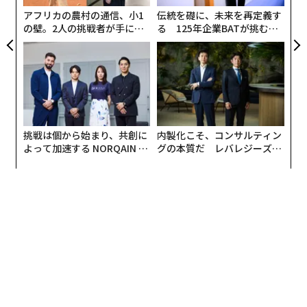
歌詞ではない。
が
アフリカの農村の通信、小1
伝統を礎に、未来を再定義す
の壁。2人の挑戦者が手にし
る 125年企業BATが挑むス
その子に会うのは数カ月ぶりで、少しの時間でも一緒に
た「次なる武器」
モークレスな未来
過ごせてとてもうれしかった。近いうちに計画している
ムービーナイトが今から楽しみだ。
始める前に、
Discord
にある素敵なコミュニティを紹介
したい。そこでは
Connections
やほかの
NYT
ゲーム、さ
挑戦は個から始まり、共創に
内製化こそ、コンサルティン
らにさまざまな話題についておしゃべりしている。素敵
よって加速する NORQAIN JA
グの本質だ レバレジーズが
な仲間たちだ。ぜひ参加してほしい。
PAN 特別座談会
実践する、次世代ファームの
全貌
また、このコラムの週末版はニュースレター
Pastimes
で
読める。
Connections
コラムの導入部分やおすすめが気
に入っているなら、
Pastimes
でも同じような方向性でも
っと長い記事を掲載している。きっと気に入るはずだ。
それでは、3月10日（火）の
NYT Connections
のヒント
と答えに入ろう。さっそく始めよう！