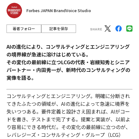
🟪 紫グループ — 殴る
Forbes JAPAN BrandVoice Studio
NYT Connections 答え
著者フォロー
記事を保存
ネタバレ注意！
きょうの
Connections
の答えを知る準備
ができるまで、これ以上ページを下にスクロールしない
でほしい。
AIの進化により、コンサルティングとエンジニアリング
の境界線が急速に溶けはじめている。
ここが最後の引き返しポイントだ。
その変化の最前線に立つLCGの代表・岩槻知秀とシニア
パートナー・内田秀一が、新時代のコンサルティングの
これが最終警告！
実像を語る。
きょうの
Connections
の答えは……
コンサルティングとエンジニアリング。明確に分断され
てきたふたつの領域が、AIの進化によって急速に境界を
🟨 黄色グループ — 乾いた熱で調理する（BROWN, ROA
失いつつある。要件定義と設計さえ固まれば、AIがコー
ST, SEAR, TOAST）
ドを書き、テストまで完了する。提案と実装が、以前よ
🟩 緑グループ — 家族関係の愛称（CUZ, GRAM, POP, U
り容易にできる時代だ。その変化の最前線に立つのが、
NC）
レバレジーズ・コンサルティング・グループ（LCG）
🟦 青グループ — 米国の州の略称（MASS, MISS, PENN,