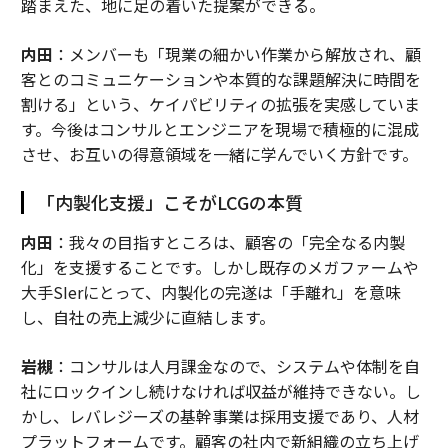
踏まえた、地に足の着いた提案ができる。
（
forbes.com 原文
）
内田
：メンバーも「現業の細かい作業から解放され、顧
客とのコミュニケーションや本質的な課題解決に時間を
割ける」という、ケイパビリティの拡張を実感していま
2026年9月号発売中
す。今後はコンサルとエンジニアを現場で積極的に混成
させ、お互いの得意領域を一緒に学んでいく方針です。
最新号の購入はこちらから
「内製化支援」こそがLCGの本質
内田
：我々の目指すところは、顧客の「完全なる内製
メンバーシップに登録する
化」を支援することです。しかし既存のメガファームや
大手SIerにとって、内製化の完遂は「手離れ」を意味
し、自社の売上減少に直結します。
岩槻
：コンサルは人月課金なので、システムや体制を自
関連記事
社にロックインし続けなければ収益が維持できない。し
若年未婚女性の6割超が子ども不要と回答 望む層ほど知識不足の衝撃
かし、レバレジーズの基幹事業は採用支援であり、人材
プラットフォームです。顧客の社内で新組織の立ち上げ