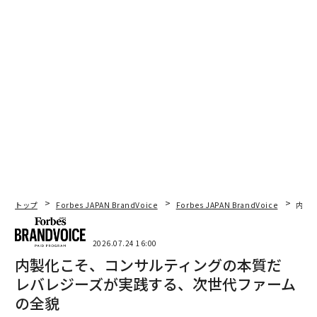
注意してほしい。ここから先は
ネタバレ領域
に入ってい
く。
各グループの答えを1つずつ見てみよう。
では……
🟨 黄色グループ — TOAST
🟩 緑グループ — GRAM
🟦 青グループ — WASH
🟪 紫グループ — SLUG
トップ
Forbes JAPAN BrandVoice
Forbes JAPAN BrandVoice
内製
NYT Connections ヒント – グループ／カテゴリ
きょうの
Connections
のグループは……
2026.07.24 16:00
内製化こそ、コンサルティングの本質だ
🟨 黄色グループ — 乾いた熱で調理する
レバレジーズが実践する、次世代ファーム
🟩 緑グループ — 家族関係の愛称
の全貌
🟦 青グループ — 米国の州の略称