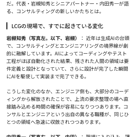
だ。代表・岩槻知秀とシニアパートナー・内田秀一が語
WASH）
る、コンサルティングの新しいかたちとは。
🟪 紫グループ — 殴る（BOX, DUKE, SLUG, SOCK）
米国の大学や大学スポーツは、私にとって大きな知識の
LCGの現場で、すでに起きている変化
穴である。あまり詳しくないのだ。
Connections: Sport
岩槻知秀（写真左。以下、岩槻）
： 近年は生成AIの台頭
s Edition
をもうやらなくなった理由の大半はそれにあ
で、コンサルティングとエンジニアリングの境界線が劇
る。ただ、大学名・大学の通称表現のいくつかを見分け
的に融解しています。AIによってコーディングやテスト
られる程度には知っている。だからこそ、ここにあるBR
工程がほぼ自動化された結果、残された人間の領域は要
OWN、MASS、WASH、UNC、MISS、PENN、DUKEを
件定義と設計となっていて、さらに設計が完了した瞬間
見たときは気が重くなった。
にAIを駆使して実装まで完了できる。
まずはそのあたりを片付けていく必要があった。幸い、
こうした変化のなか、エンジニア側も、大部分のコーデ
緑（そこでUNCが外れる）に入る糸口としてCUZがすぐ
ィングから解放されたことで、上流の要求整理の場へ直
に見えた。次に黄色へ。ここは問題なし。
接踏み込める時間の確保が容易になりつつあります。コ
ンサルとエンジニアという出自の異なる職種が、同じひ
大学っぽい単語が5つ残った時点で、ほかに残っていた
とつの領域へ急速に収斂されつつあります。
のはBOX、SLUG、SOCKの3つだった。DUKEはそれらと
一緒になるはずだ。これで紫が確定した。次に青を取れ
内田秀一（写真右。以下、内田）
： 現場に入り込み、課