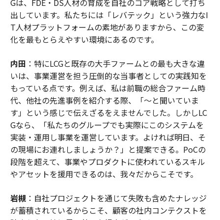
Gは、FDE・DS人材の育成を自社のコア戦略として打ち
新アルバム
Britpop
（これは良い！）では、最近は
出しています。私たちには「レバテック」という強力なI
よりそちらの方向に寄ってきている
。
T人材プラットフォームの素地がありますから、この変
化を最もとらえやすい環境にあるのです。
それでもブリット・アワードでのパフォーマンスを見た
あと、私は1998年のアルバム
I've Been Expecting You
収
内田
：特にLCGと既存の大手ファームとの最も大きな違
録の「Karma Killer」を聴き直した。いま聴いても本当
いは、事業運営を担う圧倒的な当事者としての実践知を
に良い：
もっている点です。例えば、私は前職の総合ファーム時
代、他社の先進事例を紹介する際、「〜と聞いていま
良い1日を！ 水分補給を忘れずに！ 自分にも、そして周
す」という感じで伝えざるをえませんでした。しかしLC
りの人にも優しく！ 愛する人に電話を！
Gなら、「私たちのグループでも実際にこのシステムを
実装・運用し事業を運営しています。よければ明日、そ
NYT Connectionsのヒントやほかのワードゲームの攻略
の現場にお連れしましょうか？」と提案できる。PoCの
情報、さらにはビデオゲームのニュース、考察、分析に
段階を超えて、事業やプロダクトに使われているスキル
ついては、ぜひ
私のブログ
をフォローしてほしい。とて
やアセットを援用できるのは、我々だからこそです。
も助かる！ Connectionsを遊ぶほかの人とこのコラムを
共有してもらえると、それもありがたい。ニュースレタ
岩槻
：自社プロジェクトを通じて失敗も含めたナレッジ
ー
Pastimes
では、このコラムの週末版も読める。
が蓄積されているからこそ、顧客の社内コンテクストを