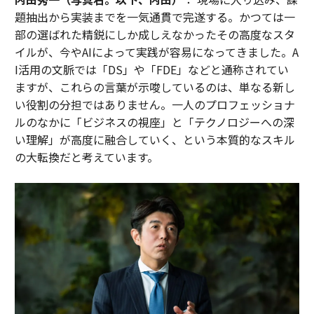
たが、実際には州の略称だった。
題抽出から実装までを一気通貫で完遂する。かつては一
部の選ばれた精鋭にしか成しえなかったその高度なスタ
きょうは少しトリッキーだった。それでもパーフェクト
イルが、今やAIによって実践が容易になってきました。A
ゲームで、374連勝を記録した。
I活用の文脈では「DS」や「FDE」などと通称されてい
ますが、これらの言葉が示唆しているのは、単なる新し
きょうはどうだっただろうか？ 私のグリッドはこれだ：
い役割の分担ではありません。一人のプロフェッショナ
ルのなかに「ビジネスの視座」と「テクノロジーへの深
🟩🟩🟩🟩
い理解」が高度に融合していく、という本質的なスキル
🟨🟨🟨🟨
の大転換だと考えています。
🟪🟪🟪🟪
🟦🟦🟦🟦
それぞれがどうつながるのか、もっと知りたいだろう
か？ 私の
NYT Connections
Answers Explainedコラム
で、きょうのゲームをさらに深掘りしていこう。
著者ページ
からチェックできる。
本日の
Connections
のヒントと答えは以上だ。必要な
ら、明日の水曜日のゲームのヒントと解答を確認しに、