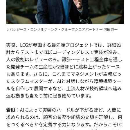
ぜひ
私のブログ
を見てほしい。
P.S. 先日のブリット・アワード授賞式でのオジー・オズ
ボーンへのトリビュートは見事だったと思う。ロビー・
レバレジーズ・コンサルティング・グループシニアパートナー 内田秀一
ウィリアムズが、オズボーンのギタリストであるザッ
ク・ワイルド、キーボードのアダム・ウェイクマン、そ
実際、LCGが参画する最先端プロジェクトでは、詳細設
してメタリカのベーシスト、ロバート・トゥルージロと
計からテストまでほぼコーディングレスで実装が進み、
ともに、オズボーンの「No More Tears」をカバー演奏
人の役割はレビューのみ。設計～テスト工程全体を通し
した。みんな素晴らしい仕事ぶりだった：
た開発チームの生産性が2倍ほどに跳ね上がったケース
もあります。さらに、これまでマネジメントが主務だっ
私はロビーの作品が昔から好きで、子どものころに彼が
たスクラムマスターが、AIと対話しながら環境構築ツー
初のソロアルバムを出したときからさかのぼる。ロック
ルを自作して展開するなど、上流人材が技術領域へ踏み
に合う素晴らしい声の持ち主だと長らく思ってきた。も
込む動きも当たり前に起き始めています。
し彼が大成功したポップアーティストでなかったなら、
正真正銘のロックスターになっていたかもしれない。
岩槻
：AIによって実装のハードルが下がるほど、人間に
求められるのは、顧客の業務や組織の文脈を理解し、何
ウィリアムズはいくつかロック曲も出しており、もちろ
をつくるべきかを定義する力になります。だからこそLC
ん「Let Me Entertain You」もそのひとつだ。実際、最