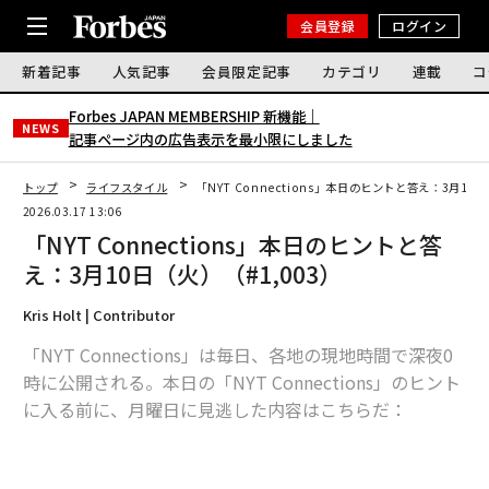
会員登録
ログイン
新着記事
人気記事
会員限定記事
カテゴリ
連載
コ
Forbes JAPAN MEMBERSHIP 新機能｜
NEWS
記事ページ内の広告表示を最小限にしました
トップ
ライフスタイル
「NYT Connections」本日のヒントと答え：3月10日
2026.03.17 13:06
「NYT Connections」本日のヒントと答
え：3月10日（火）（#1,003）
Kris Holt | Contributor
「NYT Connections」は毎日、各地の現地時間で深夜0
時に公開される。本日の「NYT Connections」のヒント
に入る前に、月曜日に見逃した内容はこちらだ：