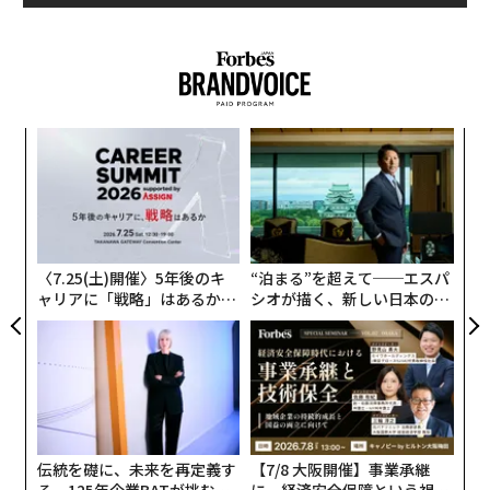
な
術
た
〜
ア
織
う
T
〈7.25(土)開催〉5年後のキ
“泊まる”を超えて──エスパ
ャリアに「戦略」はあるか。
シオが描く、新しい日本のラ
トップエグゼクティブのキャ
グジュアリー（前編）
リアに触れる1日│CAREER S
UMMIT 2026
伝統を礎に、未来を再定義す
【7/8 大阪開催】事業承継