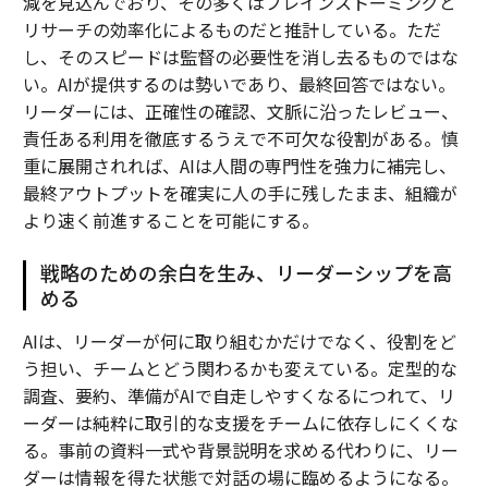
減を見込んでおり、その多くはブレインストーミングと
リサーチの効率化によるものだと推計している。ただ
し、そのスピードは監督の必要性を消し去るものではな
い。AIが提供するのは勢いであり、最終回答ではない。
リーダーには、正確性の確認、文脈に沿ったレビュー、
責任ある利用を徹底するうえで不可欠な役割がある。慎
重に展開されれば、AIは人間の専門性を強力に補完し、
最終アウトプットを確実に人の手に残したまま、組織が
より速く前進することを可能にする。
戦略のための余白を生み、リーダーシップを高
める
AIは、リーダーが何に取り組むかだけでなく、役割をど
う担い、チームとどう関わるかも変えている。定型的な
調査、要約、準備がAIで自走しやすくなるにつれて、リ
ーダーは純粋に取引的な支援をチームに依存しにくくな
る。事前の資料一式や背景説明を求める代わりに、リー
ダーは情報を得た状態で対話の場に臨めるようになる。