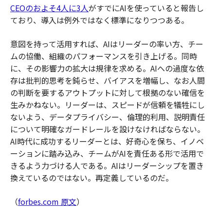
CEOのおよそ4人に3人
がすでにAIを使っていると報告し
ており、導入は例外ではなく標準になりつつある。
意図を持って活用すれば、AIはリーダーの率い方、チー
ムの協働、組織のパフォーマンスを引き上げる。同時
に、その影響力の拡大は規律を求める。AIへの過度な依
存は批判的思考を鈍らせ、バイアスを増幅し、なお人間
の判断を要するアウトプットに対して根拠のない確信を
生みかねない。リーダーは、スピードが信頼を犠牲にし
ないよう、データプライバシー、倫理的利用、説明責任
について明確なガードレールを設けなければならない。
AI時代に成功するリーダーとは、好奇心を保ち、イノベ
ーションに踏み込み、チームがAIを責任ある形で活用で
きるよう力づける人である。AIはリーダーシップを置き
換えているのではない。再定義しているのだ。
（
forbes.com 原文
）