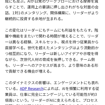
成にも及ぶ。AIが日常のワークフローにおける摩擦を減
らすことで、運用上の要請に押し出されがちな対面の会
話、1対1のメンタリング、関係構築に、リーダーがより
継続的に投資する余地が生まれる。
この変化はリーダーにもチームにも利益をもたらす。階
層や機能をまたいで関わる時間が増えることで、リーダ
ーは異なる経験、スキルセット、視点を持つ従業員から
直接学べる。世代を超えたメンタリングはより流動的か
つ相互的になり、リーダーは新しいアイデアや示唆を得
ながら、次世代人材の育成を後押しできる。チーム側
も、リーダーへのアクセスが高まり、より意味のある形
で貢献できる機会が増える。
このダイナミクスの影響は、エンゲージメントにも表れ
ている。
ADP Research
によれば、AIを頻繁に利用する従
業員は、仕事に完全にエンゲージしている可能性が約3
倍高いという。リーダーがAIに支えられると、プロセス