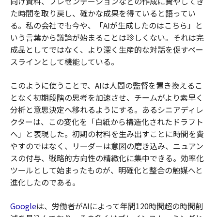
向け資料、プレゼンテーションなどの作成に費やしてき
た時間を取り戻し、確かな成果を得ていると語ってい
る。私の会社でも今や、「AIが生成したのはこちら」と
いう言葉から議論が始まることは珍しくない。それは完
成品としてではなく、より深く生産的な対話を促すベー
スラインとして機能している。
このように使うことで、AIは人間の監督を置き換えるこ
となく初期段階の思考を加速させ、チームがより素早く
分析と意思決定へ移れるようにする。あるシニアディレ
クターは、この変化を「白紙から構造化されたドラフト
へ」と表現した。初期の材料を生み出すことに時間を費
やすのではなく、リーダーは意図の磨き込み、ニュアン
スの付与、戦略的方向性の精緻化に集中できる。効率化
ツールとして始まったものが、明確化と整合の触媒へと
進化したのである。
Google
は、労働者がAIによって年間120時間超の時間削