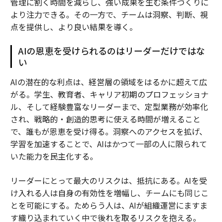
管理に割く時間を減らし、強い成果を生む条件づくりに
より注力できる。その一方で、チームは洞察、判断、視
点を提供し、より良い結果を導く。
AIの恩恵を受けられるのはリーダーだけではな
い
AIの潜在的な利点は、経営層の領域をはるかに超えて広
がる。学生、教育者、キャリア初期のプロフェッショナ
ル、そして経験豊富なリーダーまで、定型業務が効率化
され、戦略的・創造的思考に使える時間が増えること
で、誰もが恩恵を受け得る。洞察へのアクセスを拡げ、
学習を加速することで、AIはかつて一部の人に限られて
いた能力を民主化する。
リーダーにとって最大のリスクは、抵抗にある。AIを受
け入れる人は自身の有効性を増幅し、チームにも同じこ
とを可能にする。ためらう人は、AIが組織運営にますま
す織り込まれていく中で後れを取るリスクを抱える。