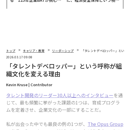
る 125年企業BATが挑むス
に、経済安全保障という視点
モークレスな未来
が加わるとき──経営者が問
われる新たな判断軸
トップ
キャリア・教育
リーダーシップ
「タレントデベロッパー」という
2026.03.17 09:08
「タレントデベロッパー」という呼称が組
織文化を変える理由
Kevin Kruse | Contributor
タレント開発のリーダー30人以上へのインタビュー
を通
じて、最も頻繁に挙がった課題の1つは、育成プログラ
ムを定着させ、企業文化の一部にすることだ。
私が出会った中でも最良の例の1つが、
The Opus Group