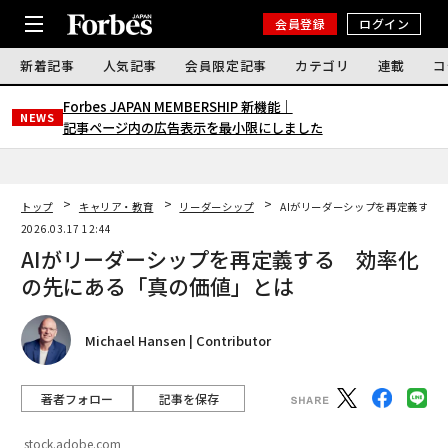
会員登録
ログイン
新着記事
人気記事
会員限定記事
カテゴリ
連載
コ
Forbes JAPAN MEMBERSHIP 新機能｜
NEWS
記事ページ内の広告表示を最小限にしました
トップ
キャリア・教育
リーダーシップ
AIがリーダーシップを再定義する
2026.03.17 12:44
AIがリーダーシップを再定義する 効率化
の先にある「真の価値」とは
Michael Hansen | Contributor
著者フォロー
記事を保存
stock.adobe.com