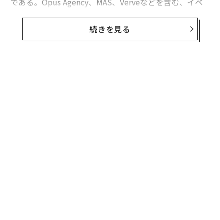
である。Opus Agency、MAS、Verveなどを含む、イベ
ントおよびエクスペリエンシャル・マーケティング代理
店のグローバルネットワークだ。同社のタレント開発シ
続きを見る
ステムは、タレント開発ディレクターの
マリッサ・ロング
とそのチームが主導している。アプロ
ーチの特徴は、育成機会を全社員に開放すること、育成
と連動した毎月のウェルビーイング・セッションを提供
すること、そして感情知能をチーム単位で全社にスケー
ルさせていくことにある。
以下では、同社の仕組みと、それが機能する理由を分解
して説明する。
「マネジャー」ではなく「タレントデベロッパ
ー」
多くの企業は、人を率いる立場を「マネジャー」と呼
無料のメールマガジンに登録
ぶ。The Opus Groupでは「タレントデベロッパー」と
呼ぶ。言葉を変えることで、マネジャーの役割は部下を