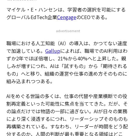
マイケル・E・ハンセンは、学習者の選択を可能にする
グローバルEdTech企業
Cengage
のCEOである。
advertisement
職場における人工知能（AI）の導入は、かつてない速度
で加速している。
Gallup
によれば、職場でのAI利用はわ
ずか2年でほぼ倍増し、21%から40%へと上昇した。親
しみが増すにつれ、AIは「試すもの」から「期待される
もの」へと移り、組織の運営や仕事の進め方そのものに
組み込まれつつある。
AIをめぐる世論の多くは、仕事の代替や産業横断での役
割再定義といった可能性に焦点を当ててきた。だが、そ
の論点だけでは物語の一部に過ぎない。AIが日々の業務
により深く浸透するにつれ、リーダーシップそのものも
再構築されている。すなわち、リーダーが時間をどう配
分するのか、人間の判断が最も重要となる領域はどこ