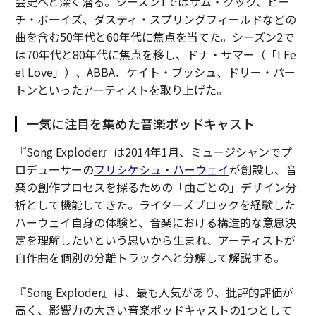
会史へと深く潜る。シーズン1ではサム・クック、ビー
チ・ボーイズ、ダスティ・スプリングフィールドなどの
曲を含む50年代と60年代に焦点を当てた。シーズン2で
は70年代と80年代に焦点を移し、ドナ・サマー（「I Fe
el Love」）、ABBA、ケイト・ブッシュ、ドリー・パー
トンといったアーティストを取り上げた。
一気に注目を集めた音楽ポッドキャスト
『Song Exploder』は2014年1月、ミュージシャンでプ
ロデューサーの
フリシケシュ・ハーウェイ
が創設し、音
楽の創作プロセスを探るための「曲ごとの」デザイン分
析として機能してきた。ライターズブロックを経験した
ハーウェイ自身の体験と、音楽における構造的な意思決
定を理解したいという思いから生まれ、アーティストが
自作曲を個別の分離トラックへと分解して解説する。
『Song Exploder』は、最も人気があり、批評的評価が
高く、影響力の大きい音楽ポッドキャストの1つとして