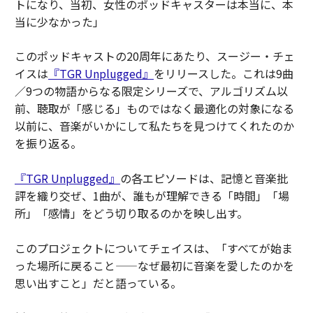
トになり、当初、女性のポッドキャスターは本当に、本
当に少なかった」
このポッドキャストの20周年にあたり、スージー・チェ
イスは
『TGR Unplugged』
をリリースした。これは9曲
／9つの物語からなる限定シリーズで、アルゴリズム以
前、聴取が「感じる」ものではなく最適化の対象になる
以前に、音楽がいかにして私たちを見つけてくれたのか
を振り返る。
『TGR Unplugged』
の各エピソードは、記憶と音楽批
評を織り交ぜ、1曲が、誰もが理解できる「時間」「場
所」「感情」をどう切り取るのかを映し出す。
このプロジェクトについてチェイスは、「すべてが始ま
った場所に戻ること——なぜ最初に音楽を愛したのかを
思い出すこと」だと語っている。