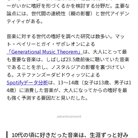
ーがいかに嗜好を形づくるかを検討する分野だ。主要な
論点には、世代間の連続性（親の影響）と世代アイデン
ティティがある。
音楽に対する世代の嗜好を調べた研究は数多い。マッ
ト・ベイリーとガイ・ザポレオンによる
「Generational Music Theorem」
は、大人にとって最
も重要な音楽は、しばしば23.5歳前後に聴いていた音楽
であることを示し、ノスタルジアの影響を裏づけてい
る。ステファンズ＝ダビドウィッツによる
Spotifyデータ分析
は、13〜14歳（女子は13歳、男子は1
4歳）に消費した音楽が、大人になってからの嗜好を最
も強く予測する要因だと見いだした。
advertisement
10代の頃に好きだった音楽は、生涯ずっと好み