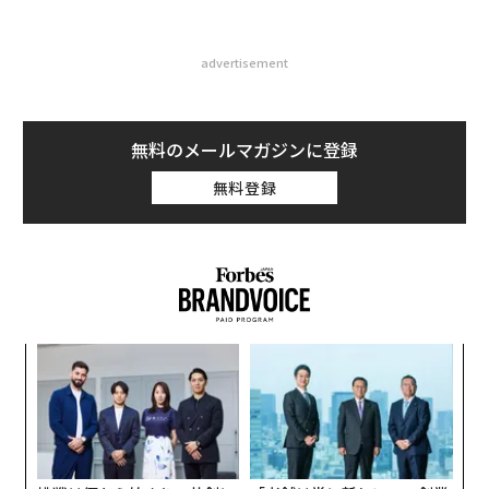
advertisement
無料のメールマガジンに登録
無料登録
革
ク
た「
目
の
ン