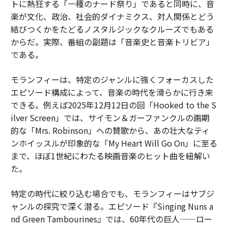
トに熱狂する「一種のナード祭り」であると同時に、音
楽が文化、政治、社会的ダイナミクス、対人関係とどう
結びつくかをたどるノスタルジックなクルーズでもある
からだ。実際、番組の副題は「音楽史と音楽トリビア」
である。
モランフィーは、特定のジャンルに強くフォーカスした
エピソード構成によって、音楽の時代を滑らかに行き来
できる。例えば2025年12月12日の回「Hooked to the S
ilver Screen」では、サイモン＆ガーファンクルの画期
的な「Mrs. Robinson」への賛歌から、あの壮大なティ
ンホイッスルが印象的な「My Heart Will Go On」に至る
まで、ほぼ1世紀にわたる映画音楽のヒット曲を紐解い
た。
特定の時代に絞り込む場合でも、モランフィーはサブジ
ャンルの探究で深く潜る。エピソード『Singing Nuns a
nd Green Tambourines』では、60年代の巨人——ロー