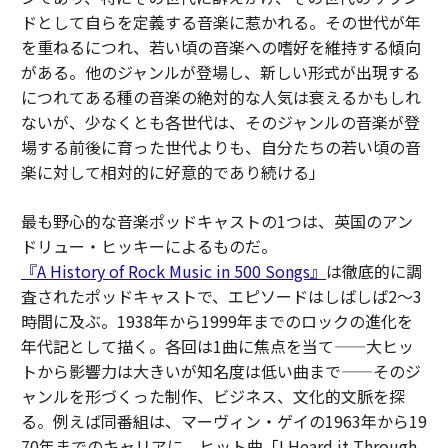
ドとして自らを定義する音楽に惹かれる。その世代が年
を重ねるにつれ、若い頃の音楽への嗜好を維持する傾向
がある。他のジャンルが登場し、新しい形式が出現する
につれてある種の音楽の絶対的な人気は衰えるかもしれ
ないが、少なくとも各世代は、そのジャンルの音楽が登
場する前後に育った世代よりも、自分たちの若い頃の音
楽に対して相対的に好意的であり続ける」
最も野心的な音楽ポッドキャストの1つは、英国のアン
ドリュー・ヒッキーによるものだ。
『A History of Rock Music in 500 Songs』
は徹底的に調
査されたポッドキャストで、エピソードはしばしば2〜3
時間に及ぶ。1938年から1999年までのロックの進化を
年代記として描く。各回は1曲に焦点を当て——大ヒッ
トから影響力は大きいが知名度は低い曲まで——そのジ
ャンルを形づくった制作、ビジネス、文化的文脈を探
る。例えば同番組は、マーヴィン・ゲイの1963年から19
70年までのキャリアに、ヒット曲「I Heard it Through