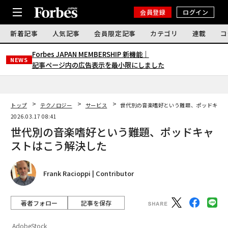
会員登録
ログイン
新着記事
人気記事
会員限定記事
カテゴリ
連載
コ
Forbes JAPAN MEMBERSHIP 新機能｜
NEWS
記事ページ内の広告表示を最小限にしました
トップ
テクノロジー
サービス
世代別の音楽嗜好という難題、ポッドキャ
2026.03.17 08:41
世代別の音楽嗜好という難題、ポッドキャ
ストはこう解決した
Frank Racioppi | Contributor
著者フォロー
記事を保存
AdobeStock