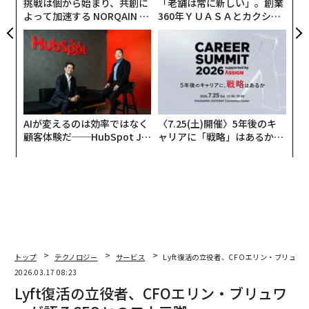
挑戦は個から始まり、共創に
「老舗は常に新しい」。創業
よって加速する NORQAIN JA
360年ＹＵＡＳＡとカクシン
PAN 特別座談会
CEO田尻望が語る、AIを超え
る人の価値
AIが変えるのは効率ではなく
〈7.25(土)開催〉5年後のキ
顧客体験だ──HubSpot Ja
ャリアに「戦略」はあるか。
panが語る「Grow Better」
トップエグゼクティブのキャ
な組織のつくり方
リアに触れる1日│CAREER S
UMMIT 2026
トップ
テクノロジー
サービス
Lyft復活の立役者、CFOエリン・ブリュワ
2026.03.17 08:23
Lyft復活の立役者、CFOエリン・ブリュワ