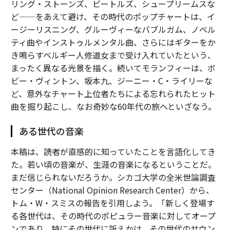
リング・ストーンズ、ビートルズ、シュープリームスな
ど——をあえて避け、その時代のポップチャートは、イ
ージーリスニング、グルーヴィーなバブルガム、ノベル
ティ曲やインストゥルメンタル曲、さらにはギターをか
き鳴らすベルギー人修道女まで受け入れていたという、
まったく異なる光景を描く。続いてモランフィーは、ボ
ビー・ヴィントン、坂本九、ジーニー・C・ライリーな
ど、意外なチャート上位者たちによる忘れられたヒット
曲を掘り起こし、なお奇妙な60年代の旅へといざなう。
ある世代の音楽
本稿は、読者が直感的に知っていたことを言語化してき
た。若い頃の音楽が、生涯の音楽になるということだ。
まだ信じられないだろうか。シカゴ大学の全米世論調査
センター（National Opinion Research Center）から、
トム・W・スミスの報告を引用しよう。「新しく登場す
る各世代は、その時代のポピュラー音楽に対してオープ
ンであり、特にその世代に訴えかけ、その世代のサウン