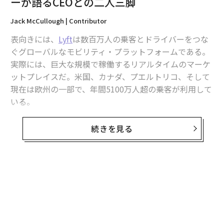
ーが語るCEOとの二人三脚
Jack McCullough | Contributor
表向きには、
Lyft
は数百万人の乗客とドライバーをつな
ぐグローバルなモビリティ・プラットフォームである。
実際には、巨大な規模で稼働するリアルタイムのマーケ
ットプレイスだ。米国、カナダ、プエルトリコ、そして
現在は欧州の一部で、年間5100万人超の乗客が利用して
いる。
そのマーケットプレイスの財務を率いるのが
続きを見る
エリン・ブリュワー
である。上場企業のCFOは初めてと
いう彼女は、会社の歴史でも最も困難な局面のさなかに
その役職に就き、目を見張る再建を主導した。
無料のメールマガジンに登録
私は最近ブリュワーと、米中西部での生い立ち、彼女の
無料登録
リーダーシップ観を形づくったメンターたち、Lyftの黒
字回帰、自動運転車の台頭、データ感度の高いビジネス