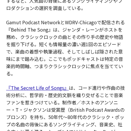
するなど、人気曲の背後にあるソングライティングやプ
ロダクションの選択を調査している。
Gamut Podcast NetworkとWDRV-Chicagoで配信される
『Behind The Song』は、ジャンダ・レーンがホストを
務め、クラシックロックの曲とその作り手の歴史や物語
を掘り下げる。短くも情報量の濃い週1回のエピソード
で、楽曲の着想や執筆過程、そしてしばしば隠された意
味にまで踏み込む。ここでもポッドキャストは特定の音
楽的時間軸、つまりクラシックロックに焦点を当ててい
る。
『The Secret Life of Songs』
は、コード進行や作曲の技
術分析に、哲学的・歴史的文脈を織り交ぜることで音楽
ファンを惹きつけている。制作者／ホストのアンソニ
ー・T・ジャクソンは受賞歴（British Podcast Awardsの
ブロンズ）を持ち、50年代〜80年代のクラシック・ポッ
プの名曲の背後にあるソングライティング、音楽史、社