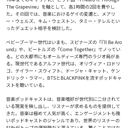
The Grapevine」を軸として、各1時間の2回を費やし
た。その回では、音楽におけるゲイの変遷と、メアリ
ー・ウェルズ、キム・ウェストン、タミー・テレルとい
ったデュエット相手を検討した。
ベビーブーマー世代はいまも、スピナーズの『I'll Be Aro
und』や、ビートルズの『Come Together』でノってい
る。どの大都市にもオールディーズ専門のラジオ局があ
る。現世代であるアルファ世代は、オリヴィア・ロドリ
ゴ、テイラー・スウィフト、ドージャ・キャット、ケン
ドリック・ラマー、BTSとBLACKPINKを流すポッドキャ
ストを聴いている。
音楽ポッドキャストは、音楽嗜好が世代別に二分されて
いる現実を映し出し、リスナーが求めるものを提供して
きた。音楽は極めて人気が高く、エンゲージメントも強
いポッドキャストのジャンルであり、世界のリスナーの
51%がトップの選択肢だと答えている。驚くことではな