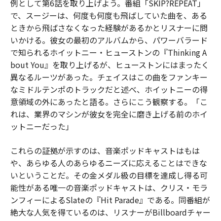
例として第6話を取り上げよう。番組「SKIP?REPEAT」
で、スージーは、何度も何度も飛ばしていた曲を、ある
ときから飛ばさなくなった経験があるかとリスナーに問
いかける。彼女の最初のアルバムから、パワーバラード
で知られるホイットニー・ヒューストンの『Thinking A
bout You』を取り上げるが、ヒューストンにはまったく
異なるルーツがあった。チェイスはこの曲をファンキー
なミドルテンポのトラックだと述べ、ホイットニーの得
意領域の外にあったと語る。さらにこう観察する。「こ
れは、業界のマシンが彼女を完全に磨き上げる前のホイ
ットニーだった」
これらの証拠が示すのは、音楽ポッドキャストはもは
や、あらゆる人のあらゆるニーズに応えることはできな
いということだ。その金メダル級の目標を達成し得る可
能性がある唯一の音楽ポッドキャストは、クリス・モラ
ンフィーによるSlateの『Hit Parade』である。同番組が
絶大な人気を得ているのは、リスナーがBillboardチャー