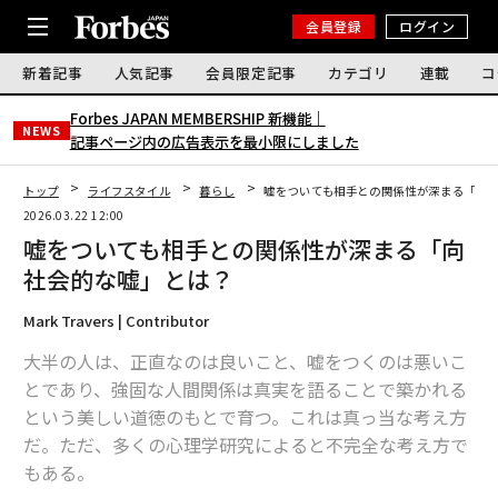
会員登録
ログイン
新着記事
人気記事
会員限定記事
カテゴリ
連載
コ
Forbes JAPAN MEMBERSHIP 新機能｜
NEWS
記事ページ内の広告表示を最小限にしました
トップ
ライフスタイル
暮らし
嘘をついても相手との関係性が深まる「向
2026.03.22 12:00
嘘をついても相手との関係性が深まる「向
社会的な嘘」とは？
Mark Travers | Contributor
大半の人は、正直なのは良いこと、嘘をつくのは悪いこ
とであり、強固な人間関係は真実を語ることで築かれる
という美しい道徳のもとで育つ。これは真っ当な考え方
だ。ただ、多くの心理学研究によると不完全な考え方で
もある。