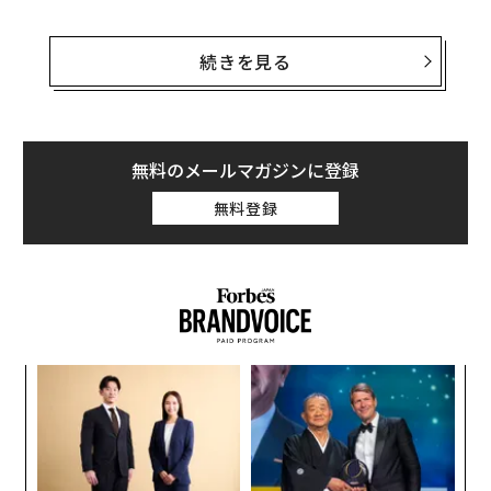
欺瞞（ぎまん）に関する科学研究は、単に嘘の大小だけ
ではなく、自分のための嘘と他人のための嘘を区別する
続きを見る
必要があることを示している。そして研究によると、後
者のタイプ、つまり研究者が「向社会的な嘘」と呼ぶも
のは、通常私たちが警戒する欺きとは全く異なる働きを
する。適切な条件のもとでは、この種の嘘は人間関係を
無料のメールマガジンに登録
壊さない。むしろ関係を深める。
無料登録
向社会的な嘘とは
向社会的な嘘とは、主に自分以外の誰かの利益になる虚
言だ。例えば、本当は好きではない友人の新しい髪型を
褒めたり、プレゼン前に緊張している同僚に、大丈夫だ
ろうかと思っていても「きっとうまくいく」と励ました
代の
〜
り、高齢の親族から贈り物をもらい、「まさに欲しかっ
「超
織
×ウ
う
たものだ」と返したりすることだ。
小1
「
T
にし
左右
T