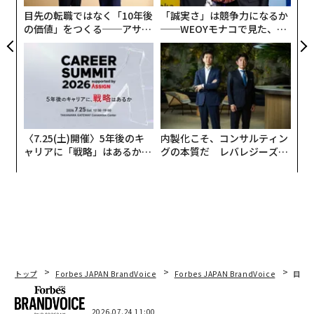
日
目先の転職ではなく「10年後
「誠実さ」は競争力になるか
の価値」をつくる──アサイ
──WEOYモナコで見た、く
ンの長期伴走型支援とは
ら寿司の経営哲学
〈7.25(土)開催〉5年後のキ
内製化こそ、コンサルティン
ャリアに「戦略」はあるか。
グの本質だ レバレジーズが
トップエグゼクティブのキャ
実践する、次世代ファームの
リアに触れる1日│CAREER S
全貌
UMMIT 2026
トップ
Forbes JAPAN BrandVoice
Forbes JAPAN BrandVoice
目先
2026.07.24 11:00