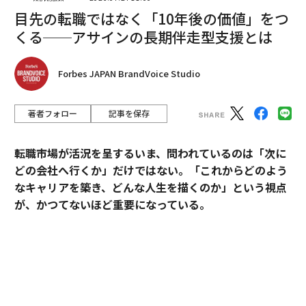
目先の転職ではなく「10年後の価値」をつ
くる──アサインの長期伴走型支援とは
Forbes JAPAN BrandVoice Studio
翻訳＝溝口慈子
著者フォロー
記事を保存
2026年9月号発売中
転職市場が活況を呈するいま、問われているのは「次に
どの会社へ行くか」だけではない。「これからどのよう
最新号の購入はこちらから
なキャリアを築き、どんな人生を描くのか」という視点
が、かつてないほど重要になっている。
メンバーシップに登録する
そうした時代において、目先の転職成功にとどまらず、
中長期のキャリア形成に伴走する支援を掲げるのがアサ
インだ。
関連記事
その支援を体現するのが、卓越した実績と高い専門性を