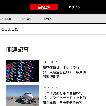
会員登録
ログイン
CAREER
SALON
EVENT
限にしました
関連記事
2026.03.07
航空運賃は「すぐにでも」上
昇、米航空会社CEO 中東情
勢緊迫化で
2026.03.03
ドバイ脱出を急ぐ富裕旅行
者、プライベートジェット価
格が急騰 中東軍事衝突で