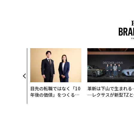
目先の転職ではなく「10
革新は下山で生まれる
年後の価値」をつくる─
─レクサスが新型TZと
─アサインの長期伴走型
Sに込めた「DISCOVE
支援とは
R」の哲学