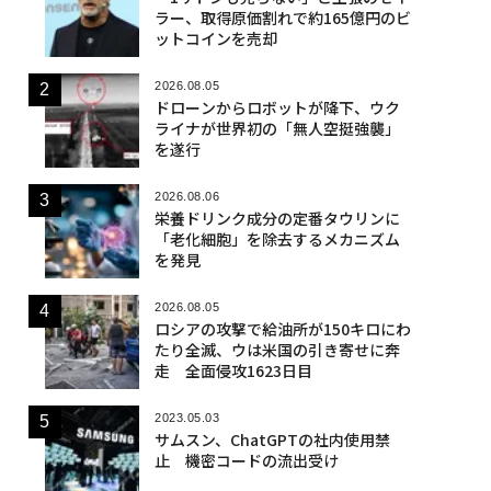
ラー、取得原価割れで約165億円のビ
ットコインを売却
2026.08.05
ドローンからロボットが降下、ウク
ライナが世界初の「無人空挺強襲」
を遂行
2026.08.06
栄養ドリンク成分の定番タウリンに
「老化細胞」を除去するメカニズム
を発見
2026.08.05
ロシアの攻撃で給油所が150キロにわ
たり全滅、ウは米国の引き寄せに奔
走 全面侵攻1623日目
2023.05.03
サムスン、ChatGPTの社内使用禁
止 機密コードの流出受け