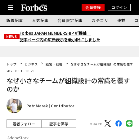
会員登録
ログイン
新着記事
人気記事
会員限定記事
カテゴリ
連載
コ
Forbes JAPAN MEMBERSHIP 新機能｜
NEWS
記事ページ内の広告表示を最小限にしました
トップ
ビジネス
経営・戦略
なぜ小さなチームが組織設計の常識を覆すの
2026.03.15 10:29
なぜ小さなチームが組織設計の常識を覆す
のか
Petr Marek | Contributor
著者フォロー
記事を保存
AdobeStock