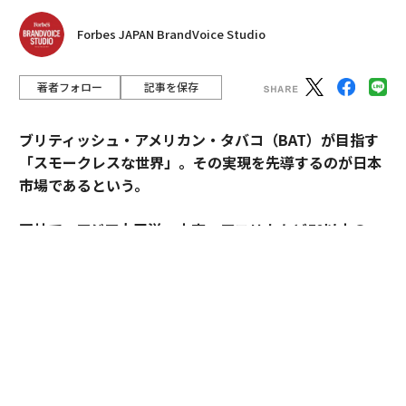
Forbes JAPAN BrandVoice Studio
著者フォロー
記事を保存
ブリティッシュ・アメリカン・タバコ（BAT）が目指す
「スモークレスな世界」。その実現を先導するのが日本
市場であるという。
同社で、アジア太平洋・中東・アフリカなど50以上の
国・地域を擁するAPMEA地域のディレクターを務めるパ
スカル・ムルメステールに戦略を聞いた。
来年125周年を迎えるブリティッシュ・アメリカン・タ
バコ（以下、BAT）。煙とともに長い歴史を歩んできた
グローバル企業は今、「A Better Tomorrow™（より良
い明日）」の実現に向け、大きな変革に挑んでいる。そ