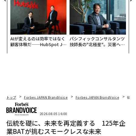
る人の価値
AIが変えるのは効率ではなく
パシフィックコンサルタンツ
顧客体験だ──HubSpot Ja
技師長の"北極星"。災害への
panが語る「Grow Better」
無力感を乗り越え見つけた、
な組織のつくり方
防災一筋20年の答え
トップ
Forbes JAPAN BrandVoice
Forbes JAPAN BrandVoice
伝統
2026.08.05 16:00
伝統を礎に、未来を再定義する 125年企
業BATが挑むスモークレスな未来