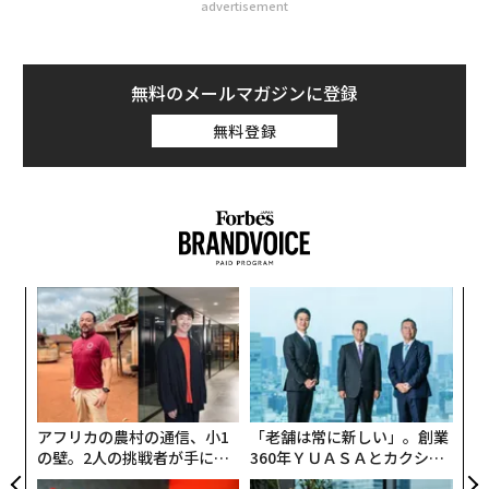
advertisement
無料のメールマガジンに登録
無料登録
義す
目
むス
の
ン
エ
チ
ェ
アフリカの農村の通信、小1
「老舗は常に新しい」。創業
の壁。2人の挑戦者が手にし
360年ＹＵＡＳＡとカクシン
た「次なる武器」
CEO田尻望が語る、AIを超え