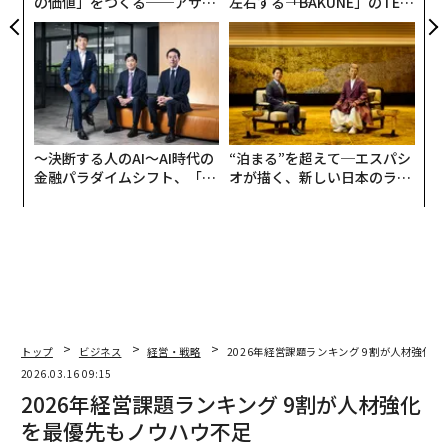
の価値」をつくる──アサイ
左右する――「BAKUNE」のTEN
ンの長期伴走型支援とは
TIALが支える「挑戦者の明
日」
〜決断する人のAI〜AI時代の
“泊まる”を超えて─エスパシ
金融パラダイムシフト、「超
オが描く、新しい日本のラグ
個別化」の核心 【MUFG×ウ
ジュアリー（中編）
ェルスナビ×PwC】
トップ
ビジネス
経営・戦略
2026年経営課題ランキング 9割が人材強化
2026.03.16 09:15
2026年経営課題ランキング 9割が人材強化
を最優先もノウハウ不足