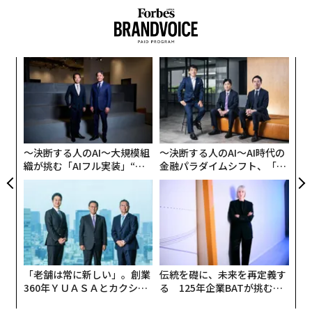
標準化」（58.3%）や「賃上げ・評価制度の構築」（57.
6%）といった、組織運営の仕組みそのものをアップデ
ートしようとする動きが上位に食い込んでいる点だ。労
A
働力確保が困難な時代において、個人の能力に依存しな
顧客
い効率的な体制づくりと、透明性の高い評価による人材
pa
のつなぎ留めが不可欠な戦略となっている。
挑
な
よっ
PA
次ページ ＞
中小企業は資金繰りが最優先
〜決断する人のAI〜大規模組
〜決断する人のAI〜AI時代の
織が挑む「AIフル実装」“使
金融パラダイムシフト、「超
う”企業から“動く”企業へ【N
個別化」の核心 【MUFG×ウ
1
2
TTドコモビジネス×PwC】
ェルスナビ×PwC】
文＝飯島範久
2026年9月号発売中
「老舗は常に新しい」。創業
伝統を礎に、未来を再定義す
360年ＹＵＡＳＡとカクシン
る 125年企業BATが挑むス
CEO田尻望が語る、AIを超え
モークレスな未来