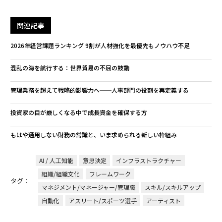
関連記事
2026年経営課題ランキング 9割が人材強化を最優先もノウハウ不足
混乱の海を航行する：世界貿易の不屈の鼓動
管理業務を超えて戦略的影響力へ──人事部門の役割を再定義する
投資家の目が厳しくなる中で成長資金を確保する方
もはや通用しない財務の常識と、いま求められる新しい枠組み
AI / 人工知能
意思決定
インフラストラクチャー
組織/組織文化
フレームワーク
タグ：
マネジメント/マネージャー/管理職
スキル/スキルアップ
自動化
アスリート/スポーツ選手
アーティスト