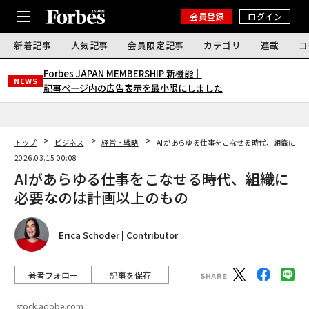
会員登録
ログイン
新着記事
人気記事
会員限定記事
カテゴリ
連載
コ
Forbes JAPAN MEMBERSHIP 新機能｜
NEWS
記事ページ内の広告表示を最小限にしました
トップ
ビジネス
経営・戦略
AIがあらゆる仕事をこなせる時代、組織に必
2026.03.15 00:08
AIがあらゆる仕事をこなせる時代、組織に
必要なのは計画以上のもの
Erica Schoder | Contributor
著者フォロー
記事を保存
stock.adobe.com