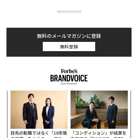
advertisement
無料のメールマガジンに登録
無料登録
〈7
ャ
ト
A
リア
顧客
UM
pa
な
目先の転職ではなく「10年後
「コンディション」が成果を