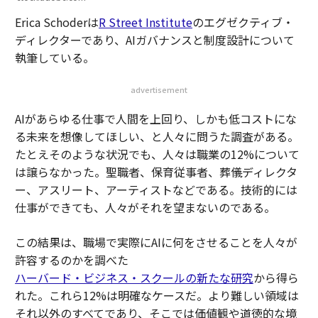
Erica Schoderは
R Street Institute
のエグゼクティブ・
ディレクターであり、AIガバナンスと制度設計について
執筆している。
advertisement
AIがあらゆる仕事で人間を上回り、しかも低コストにな
る未来を想像してほしい、と人々に問うた調査がある。
たとえそのような状況でも、人々は職業の12%について
は譲らなかった。聖職者、保育従事者、葬儀ディレクタ
ー、アスリート、アーティストなどである。技術的には
仕事ができても、人々がそれを望まないのである。
この結果は、職場で実際にAIに何をさせることを人々が
許容するのかを調べた
ハーバード・ビジネス・スクールの新たな研究
から得ら
れた。これら12%は明確なケースだ。より難しい領域は
それ以外のすべてであり、そこでは価値観や道徳的な境