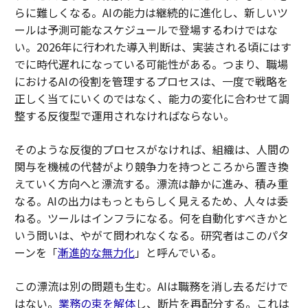
らに難しくなる。AIの能力は継続的に進化し、新しいツ
ールは予測可能なスケジュールで登場するわけではな
い。2026年に行われた導入判断は、実装される頃にはす
でに時代遅れになっている可能性がある。つまり、職場
におけるAIの役割を管理するプロセスは、一度で戦略を
正しく当てにいくのではなく、能力の変化に合わせて調
整する反復型で運用されなければならない。
そのような反復的プロセスがなければ、組織は、人間の
関与を機械の代替がより競争力を持つところから置き換
えていく方向へと漂流する。漂流は静かに進み、積み重
なる。AIの出力はもっともらしく見えるため、人々は委
ねる。ツールはインフラになる。何を自動化すべきかと
いう問いは、やがて問われなくなる。研究者はこのパタ
ーンを「
漸進的な無力化
」と呼んでいる。
この漂流は別の問題も生む。AIは職務を消し去るだけで
はない。
業務の束を解体
し、断片を再配分する。これは