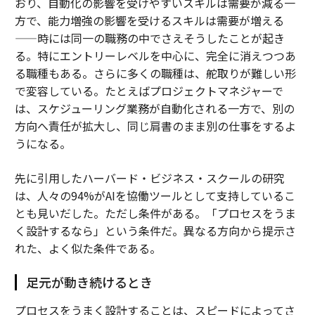
おり、自動化の影響を受けやすいスキルは需要が減る一
方で、能力増強の影響を受けるスキルは需要が増える
——時には同一の職務の中でさえそうしたことが起き
る。特にエントリーレベルを中心に、完全に消えつつあ
る職種もある。さらに多くの職種は、舵取りが難しい形
で変容している。たとえばプロジェクトマネジャーで
は、スケジューリング業務が自動化される一方で、別の
方向へ責任が拡大し、同じ肩書のまま別の仕事をするよ
うになる。
先に引用したハーバード・ビジネス・スクールの研究
は、人々の94%がAIを協働ツールとして支持しているこ
とも見いだした。ただし条件がある。「プロセスをうま
く設計するなら」という条件だ。異なる方向から提示さ
れた、よく似た条件である。
足元が動き続けるとき
プロセスをうまく設計することは、スピードによってさ