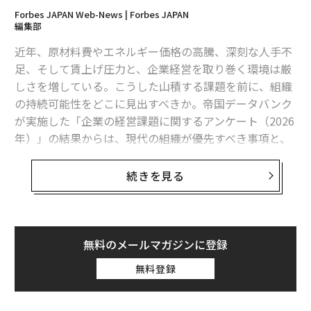
Forbes JAPAN Web-News | Forbes JAPAN
編集部
近年、原材料費やエネルギー価格の高騰、深刻な人手不
足、そして賃上げ圧力と、企業経営を取り巻く環境は厳
しさを増している。こうした山積する課題を前に、組織
の持続可能性をどこに見出すべきか。帝国データバンク
が実施した「企業の経営課題に関するアンケート（2026
年）」の結果からは、現代の組織が優先すべき事項と、
その実行を阻む深刻な障壁が鮮明になった。
続きを見る
それによると、2026年に取り組むべき経営課題として、
全31項目の中で「人材強化（採用、定着、育成）」が9
0.2%と、他の課題を大きく引き離してトップとなった。
次いで、既存顧客との関係性を深める「取引深耕」が66.
無料のメールマガジンに登録
0%、新たな市場を求める「販路開拓」が60.5%と続く。
無料登録
注目すべきは、人材不足への対応だけでなく、「業務の