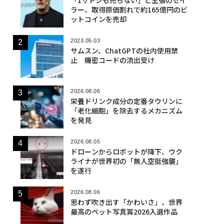
ラー、取得原価割れで約165億円のビ
ットコインを売却
2023.05.03
サムスン、ChatGPTの社内使用禁
止 機密コードの流出受け
2026.08.06
栄養ドリンク成分の定番タウリンに
「老化細胞」を除去するメカニズム
を発見
2026.08.05
ドローンからロボットが降下、ウク
ライナが世界初の「無人空挺強襲」
を遂行
2026.08.06
思わず吹き出す「かわいさ」、世界
最高のペット写真賞2026入選作品