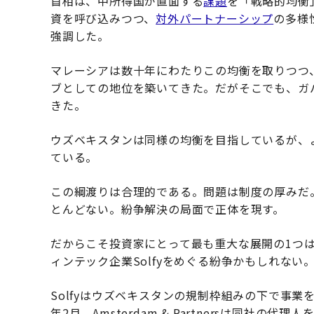
首相は、中所得国が直面する
課題
を「戦略的均衡
資を呼び込みつつ、
対外パートナーシップ
の多様
強調した。
マレーシアは数十年にわたりこの均衡を取りつつ
ブとしての地位を築いてきた。だがそこでも、ガ
きた。
ウズベキスタンは同様の均衡を目指しているが、
ている。
この綱渡りは合理的である。問題は制度の厚みだ
とんどない。紛争解決の局面で正体を現す。
だからこそ投資家にとって最も重大な展開の1つ
ィンテック企業Solfyをめぐる紛争かもしれない
Solfyはウズベキスタンの規制枠組みの下で事業
年2月、Amsterdam & Partnersは同社の代