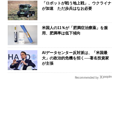
「ロボットが戦う地上戦」、ウクライナ
が加速 ただ歩兵はなお必要
米国人の11％が「肥満症治療薬」を服
用、肥満率は低下傾向
AIデータセンター反対派は、「米国最
大」の政治的危機を招く──著名投資家
が主張
Recommended by