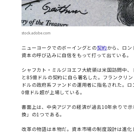
stock.adobe.com
ニューヨークでのボーイングとの
契約
から、ロン
資本の呼び込みに自信をもって打って出ている。
シャフカト・ミルジヨエフ大統領は米国訪問中、
と85億ドルの契約に自ら署名した。フランクリン
ドルの政府系ファンドの運用者に指名された。ロ
0億ドル超が上場している。
書面上は、中央アジアの経済が過去10年余りで
換」の1つである。
改革の物語は本物だ。資本市場の制度設計は進化