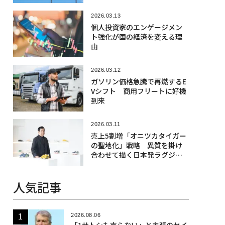
2026.03.13
個人投資家のエンゲージメン
ト強化が国の経済を変える理
由
2026.03.12
ガソリン価格急騰で再燃するE
Vシフト 商用フリートに好機
到来
2026.03.11
売上5割増「オニツカタイガー
の聖地化」戦略 異質を掛け
合わせて描く日本発ラグジュ
アリーの勝ち筋
人気記事
2026.08.06
「1サトシも売らない」と主張のセイ