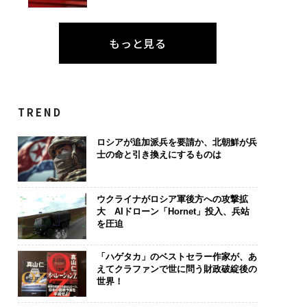
もっと見る
TREND
ロシアが追加派兵を要請か、北朝鮮が兵
士の命と引き換えにするものは
ウクライナがロシア軍後方への攻撃拡
大 AIドローン「Hornet」投入、兵站
を圧迫
「ハゲタカ」のベストセラー作家が、あ
えてクラファンで世に問う財政破綻後の
世界！