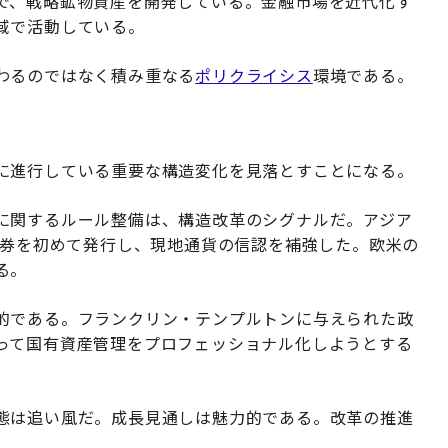
で、戦略鉱物資産を開発している。金融市場を近代化す
域で活動している。
わるのではなく積み重なる
ポリクライシス
環境である。
に進行している重要な構造変化を見落とすことになる。
に関するルール整備は、構造改革のシグナルだ。アジア
債券を初めて発行し、現地通貨の信認を補強した。欧米の
る。
的である。フランクリン・テンプルトンに与えられた政
って国有資産管理をプロフェッショナル化しようとする
態は追い風だ。成長見通しは魅力的である。改革の推進
。