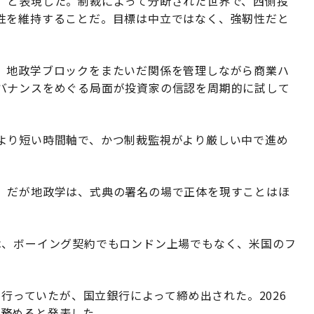
」と表現した。制裁によって分断された世界で、西側投
性を維持することだ。目標は中立ではなく、強靭性だと
、地政学ブロックをまたいだ関係を管理しながら商業ハ
バナンスをめぐる局面が投資家の信認を周期的に試して
より短い時間軸で、かつ制裁監視がより厳しい中で進め
。だが地政学は、式典の署名の場で正体を現すことはほ
は、ボーイング契約でもロンドン上場でもなく、米国のフ
。
を行っていたが、国立銀行によって締め出された。2026
理人を務めると発表した。