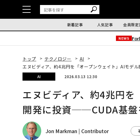
新着記事
人気記事
会員限定
Fo
NEWS
トップ
テクノロジー
AI
エヌビディア、約4兆円を「オープンウェイト」AIモデル
AI
2026.03.13 12:30
エヌビディア、約4兆円を
開発に投資──CUDA基
Jon Markman | Contributor