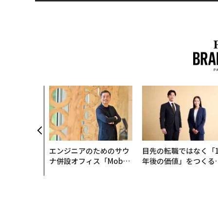
、未来を再定
年企業BAT
ークレスな未
エンジニアのためのサウ
目先の転職ではなく「1
ナ併設オフィス「Mobiu
年後の価値」をつくる
s Park」がオープン──
─アサインの長期伴走
タマディックが健康経営
支援とは
を徹底する理由