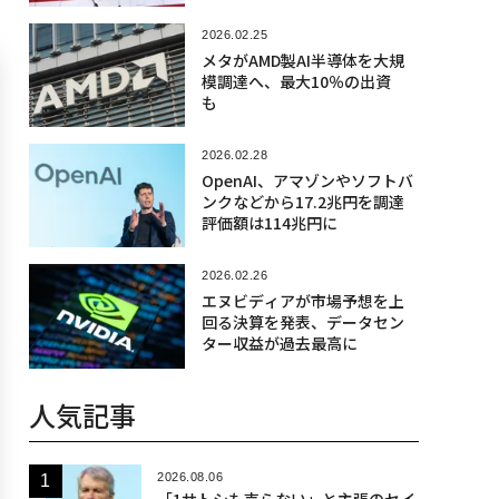
闘い
2026.02.25
メタがAMD製AI半導体を大規
模調達へ、最大10％の出資
も
2026.02.28
OpenAI、アマゾンやソフトバ
ンクなどから17.2兆円を調達
評価額は114兆円に
2026.02.26
エヌビディアが市場予想を上
回る決算を発表、データセン
ター収益が過去最高に
人気記事
2026.08.06
「1サトシも売らない」と主張のセイ