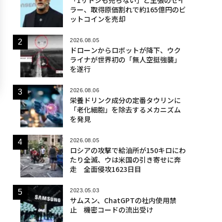
ラー、取得原価割れで約165億円のビ
ットコインを売却
2026.08.05
ドローンからロボットが降下、ウク
ライナが世界初の「無人空挺強襲」
を遂行
2026.08.06
栄養ドリンク成分の定番タウリンに
「老化細胞」を除去するメカニズム
を発見
2026.08.05
ロシアの攻撃で給油所が150キロにわ
たり全滅、ウは米国の引き寄せに奔
走 全面侵攻1623日目
2023.05.03
サムスン、ChatGPTの社内使用禁
止 機密コードの流出受け