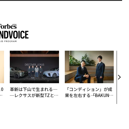
〈7
のキ
ある
ティ
る1日
T 20
0
革新は下山で生まれる─
「コンディション」が成
─
─レクサスが新型TZとE
果を左右する――「BAKUN
型
Sに込めた「DISCOVE
E」のTENTIALが支える
R」の哲学
「挑戦者の明日」