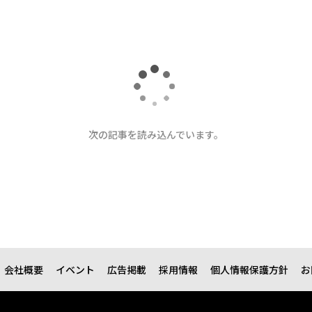
N BrandVoice
インの長期伴走型支援とは
年後の価値」をつくる──アサ
は
者フォロー
記事を保存