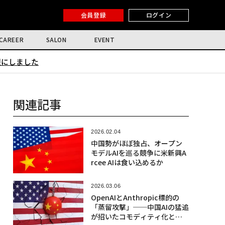
会員登録
ログイン
CAREER
SALON
EVENT
限にしました
関連記事
2026.02.04
中国勢がほぼ独占、オープン
モデルAIを巡る競争に米新興A
rcee AIは食い込めるか
2026.03.06
OpenAIとAnthropic標的の
「蒸留攻撃」──中国AIの猛追
が招いたコモディティ化との