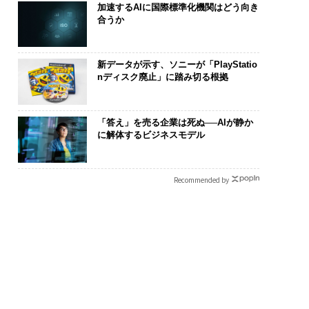
加速するAIに国際標準化機関はどう向き
合うか
新データが示す、ソニーが「PlayStatio
nディスク廃止」に踏み切る根拠
「答え」を売る企業は死ぬ──AIが静か
.25(土)開催〉5年後
なぜ“眠っていた環境技
「誠実さ」は
に解体するビジネスモデル
ャリアに「戦略」は
術”が、下水インフラを
るか──WEO
か。トップエグゼク
変えたのか──産総研×
見た、くら寿
ブのキャリアに触れ
月島JFEアクアソリュー
学
Recommended by
│CAREER SUMMI
ションの10年
26