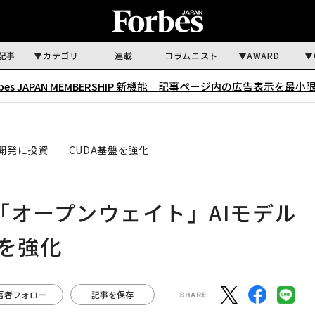
記事
カテゴリ
連載
コラムニスト
AWARD
rbes JAPAN MEMBERSHIP 新機能｜
記事ページ内の広告表示を最小
開発に投資──CUDA基盤を強化
「オープンウェイト」AIモデル
盤を強化
著者フォロー
記事を保存