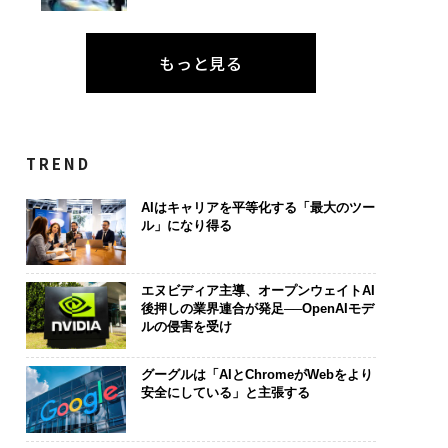
もっと見る
TREND
AIはキャリアを平等化する「最大のツー
ル」になり得る
エヌビディア主導、オープンウェイトAI
後押しの業界連合が発足──OpenAIモデ
ルの侵害を受け
グーグルは「AIとChromeがWebをより
安全にしている」と主張する