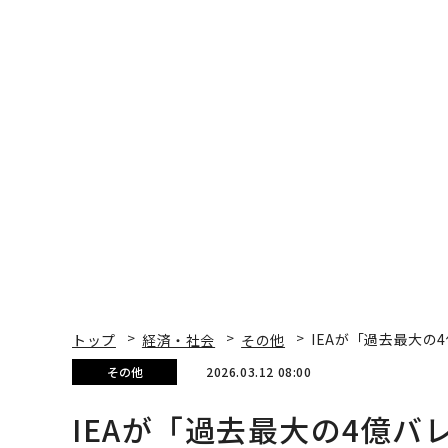
トップ
経済・社会
その他
IEAが「過去最大
その他
2026.03.12 08:00
IEAが「過去最大の4億
の混乱緩和へ前進
Ty Roush | Forbes Staff
著