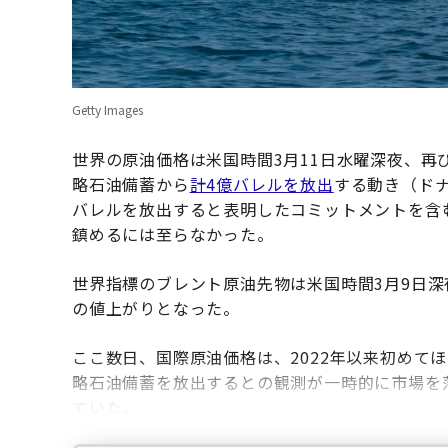
Getty Images
世界の原油価格は米国時間3月11日水曜深夜、再
略石油備蓄から
計4億バレルを放出
する動き（ドナ
バレルを放出すると表明したコミットメントを含
鎮めるには至らなかった。
世界指標のブレント原油先物は米国時間3月9日深夜
の値上がりとなった。
ここ数日、国際原油価格は、2022年以来初めて
略石油備蓄を放出するとの観測が一時的に市場を落
ていた。