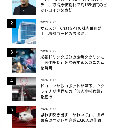
ラー、取得原価割れで約165億円のビ
ットコインを売却
2023.05.03
サムスン、ChatGPTの社内使用禁
止 機密コードの流出受け
2026.08.06
栄養ドリンク成分の定番タウリンに
「老化細胞」を除去するメカニズム
を発見
2026.08.05
ドローンからロボットが降下、ウク
ライナが世界初の「無人空挺強襲」
を遂行
2026.08.06
思わず吹き出す「かわいさ」、世界
最高のペット写真賞2026入選作品