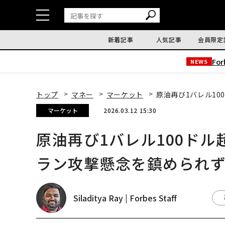
新着記事
人気記事
会員限定
Fo
NEWS
トップ
マネー
マーケット
原油再び1バレル1
マーケット
2026.03.12 15:30
原油再び1バレル100ド
ラン攻撃懸念を鎮められ
Siladitya Ray | Forbes Staff