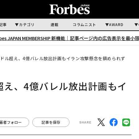
記事
カテゴリ
連載
コラムニスト
AWARD
rbes JAPAN MEMBERSHIP 新機能｜
記事ページ内の広告表示を最小
00ドル超え、4億バレル放出計画もイラン攻撃懸念を鎮められず
ル超え、4億バレル放出計画もイ
ず
著者フォロー
記事を保存