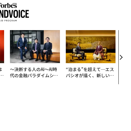
「コ
果を左
E」
「挑
は
〜決断する人のAI〜AI時
“泊まる”を超えて─エス
b
代の金融パラダイムシフ
パシオが描く、新しい日
r
ト、「超個別化」の核心
本のラグジュアリー（中
つ
【MUFG×ウェルスナビ
編）
×PwC】