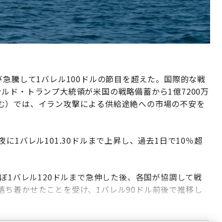
び急騰して1バレル100ドルの節目を超えた。国際的な戦
ルド・トランプ大統領が米国の戦略備蓄から1億7200万
む）では、イラン攻撃による供給途絶への市場の不安を
に1バレル101.30ドルまで上昇し、過去1日で10％超
ほぼ1バレル120ドルまで急伸した後、各国が協調して戦
ち着かせたことを受け、1バレル90ドル前後で推移し