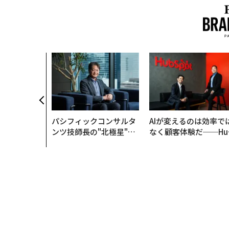
パシフィックコンサルタ
AIが変えるのは効率で
ンツ技師長の"北極星"。
なく顧客体験だ──Hu
災害への無力感を乗り越
Spot Japanが語る「G
え見つけた、防災一筋20
ow Better」な組織の
年の答え
くり方