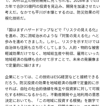
で、50件以上の技術開発に充てられる。2028年までの3
カ年で合計35億円の投資を見込み、開発を加速させたい
考えだ。なかでも平川が本懐とするのは、防災効果の可
視化技術だ。
「国はまずハザードマップなどで『リスクの見える化』
を進め、次に流域治水のような『対策の見える化』へと
歩みを進めてきました。しかし、リスクを示すだけでは
自治体も住民も立ち尽くしてしまう。人的・物的な被害
軽減効果だけでなく、地域総生産や税収、雇用といった
地域経済の指標も合わせて示すことで、未来の発展像ま
で定量的に描けます」
企業にとっては、この技術はESG経営などと接続できる
だろう。防災投資の効果を地域経済の指標で定量的に示
せれば、自社の社会的価値を株主や投資家に対して可視
化する材料になるからだ。不動産開発や土地利用の意思
決定においても、「この地域に投資する根拠」を数字で