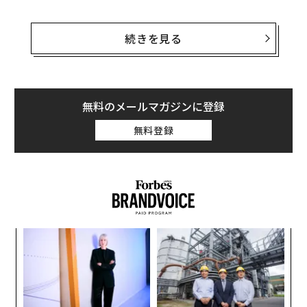
英海事当局は、ホルムズ海峡を航行中の貨物船がオマー
ンの北約11海里の地点で「正体不明の飛翔体」に攻撃さ
続きを見る
れたと
発表
した。この攻撃により船内で火災が発生し、
一部の乗組員が避難を余儀なくされた。火災は直ちに消
し止められ、「現時点では環境への影響はない」とい
う。
無料のメールマガジンに登録
無料登録
同局はホルムズ海峡で発生した他の2件の事件も報告し
た。うち1件は、アラブ首長国連邦（UAE）ドバイ沿岸
の北西50海里で、ばら積み船が「正体不明の飛翔体」に
攻撃
された。もう1件は、UAEのラス・アル・ハイマ近
海で同海峡を航行中の船舶が「正体不明の飛翔体と思わ
れる」物体による
損傷
を受けた。
ア
の
た
挑
よっ
PA