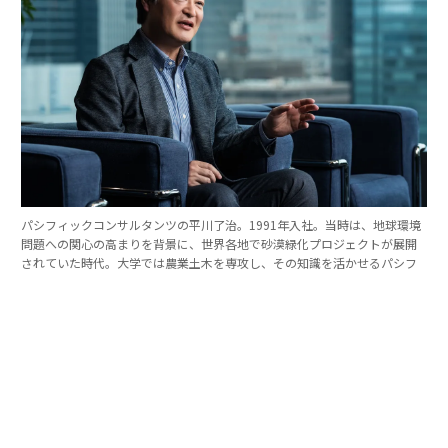
パシフィックコンサルタンツの平川了治。1991年入社。当時は、地球環境
問題への関心の高まりを背景に、世界各地で砂漠緑化プロジェクトが展開
されていた時代。大学では農業土木を専攻し、その知識を活かせるパシフ
ィックコンサルタンツに入社を決めた。
「防災は10点ずつを積み重ねる」。技師長の原
点
これほど広いビジョンを語れる平川とは、いったいどん
な人物なのか。そのキャリアをたどると、日本の防災史
との重なりも見えてくる。