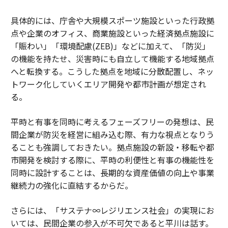
具体的には、庁舎や大規模スポーツ施設といった行政拠
点や企業のオフィス、商業施設といった経済拠点施設に
「賑わい」「環境配慮(ZEB)」などに加えて、「防災」
の機能を持たせ、災害時にも自立して機能する地域拠点
へと転換する。こうした拠点を地域に分散配置し、ネッ
トワーク化していくエリア開発や都市計画が想定され
る。
平時と有事を同時に考えるフェーズフリーの発想は、民
間企業が防災を経営に組み込む際、有力な視点となりう
ることも強調しておきたい。拠点施設の新設・移転や都
市開発を検討する際に、平時の利便性と有事の機能性を
同時に設計することは、長期的な資産価値の向上や事業
継続力の強化に直結するからだ。
さらには、「サステナ∞レジリエンス社会」の実現にお
いては、民間企業の参入が不可欠であると平川は話す。