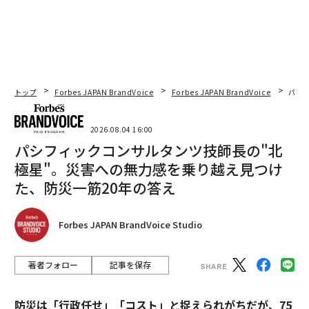
トップ
Forbes JAPAN BrandVoice
Forbes JAPAN BrandVoice
パシ
2026.08.04 16:00
パシフィックコンサルタンツ技師長の"北
極星"。災害への無力感を乗り越え見つけ
た、防災一筋20年の答え
Forbes JAPAN BrandVoice Studio
著者フォロー
記事を保存
防災は「行政任せ」「コスト」と捉えられがちだが、75