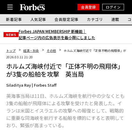
会員登録
ログイン
新着記事
人気記事
会員限定記事
カテゴリ
連載
コ
Forbes JAPAN MEMBERSHIP 新機能｜
NEWS
記事ページ内の広告表示を最小限にしました
トップ
経済・社会
その他
ホルムズ海峡付近で「正体不明の飛翔体」が3隻
2026.03.11 21:20
ホルムズ海峡付近で「正体不明の飛翔体」
が3隻の船舶を攻撃 英当局
Siladitya Ray | Forbes Staff
英海事当局は11日、ホルムズ海峡を航行中の少なくとも
3隻の船舶が飛翔体による攻撃を受けたと発表した。イ
ランは米国とイスラエルの攻撃への報復として、戦略的
に重要な同海峡を航行する船舶を標的にすると表明して
おり、緊張が高まっている。