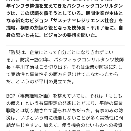
年インフラ整備を支えてきたパシフィックコンサルタン
ツは、この認識を覆そうとしている。民間企業が主体と
なる新たなビジョン「サステナ∞レジリエンス社会」を
提唱。構想の旗振り役となった技師長・平川了治に、自
身の思いと共に、ビジョンの要諦を聞いた。
「防災は、企業にとって自分ごとになりきれずにい
る」。防災一筋20年、パシフィックコンサルタンツ技師
長・平川了治はこう切り出す。それは企業が防災に対し
て実効性と事業性その両方を見出せてこなかったから
だ、というのが平川の見立てだ。
BCP（事業継続計画）を整えていても、それは「もしも
の備え」という有事限定の発想にとどまり、平時の事業
戦略とは切り離されて語られがちだった。有事のみの防
災は、いざという時に機能しないことが多く実効性に問
題が生じやすい。加えて、使う機会のないものへの投資