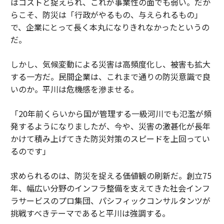
はコストと捉えられ、これが事業性の面でも弱い。だか
らこそ、防災は「行政がやるもの、与えられるもの」
で、企業にとって長く本丸になりきれなかったというの
だ。
しかし、気候変動による災害は高頻度化し、被害も拡大
する一方だ。民間企業は、これまで通りの防災意識で良
いのか。平川は危機感を滲ませる。
「20年前くらいから国が管理する一級河川でも氾濫が頻
発するようになりましたが、今や、災害の激甚化が長年
かけて積み上げてきた防災対策のスピードを上回ってい
るのです」
求められるのは、防災を捉える価値観の刷新だ。創立75
年、幅広い分野のインフラ整備を支えてきた社会インフ
ラサービスのプロ集団、パシフィックコンサルタンツが
挑戦すべきテーマであると平川は強調する。