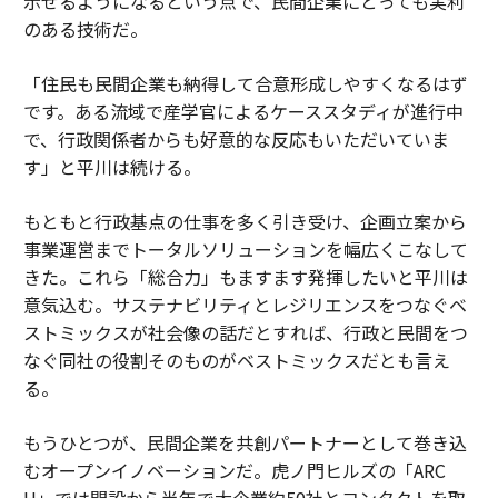
示せるようになるという点で、民間企業にとっても実利
のある技術だ。
「住民も民間企業も納得して合意形成しやすくなるはず
です。ある流域で産学官によるケーススタディが進行中
で、行政関係者からも好意的な反応もいただいていま
す」と平川は続ける。
もともと行政基点の仕事を多く引き受け、企画立案から
事業運営までトータルソリューションを幅広くこなして
きた。これら「総合力」もますます発揮したいと平川は
意気込む。サステナビリティとレジリエンスをつなぐベ
ストミックスが社会像の話だとすれば、行政と民間をつ
なぐ同社の役割そのものがベストミックスだとも言え
る。
もうひとつが、民間企業を共創パートナーとして巻き込
むオープンイノベーションだ。虎ノ門ヒルズの「ARC
H」では開設から半年で大企業約50社とコンタクトを取