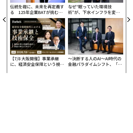
伝統を礎に、未来を再定義す
なぜ“眠っていた環境技
る 125年企業BATが挑むス
術”が、下水インフラを変え
モークレスな未来
たのか──産総研×月島JFE
アクアソリューションの10年
【7/8 大阪開催】事業承継
〜決断する人のAI〜AI時代の
に、経済安全保障という視点
金融パラダイムシフト、「超
が加わるとき──経営者が問
個別化」の核心 【MUFG×ウ
われる新たな判断軸
ェルスナビ×PwC】