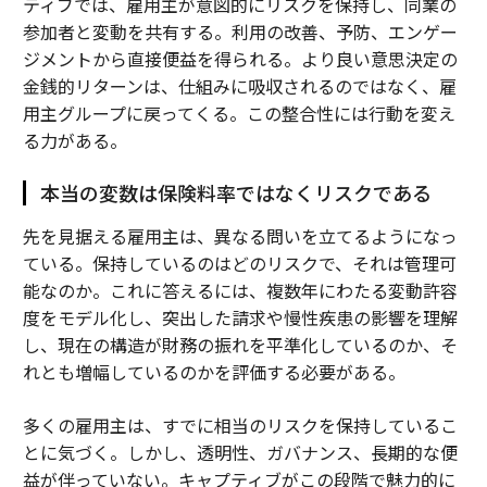
ティブでは、雇用主が意図的にリスクを保持し、同業の
参加者と変動を共有する。利用の改善、予防、エンゲー
ジメントから直接便益を得られる。より良い意思決定の
金銭的リターンは、仕組みに吸収されるのではなく、雇
用主グループに戻ってくる。この整合性には行動を変え
る力がある。
本当の変数は保険料率ではなくリスクである
先を見据える雇用主は、異なる問いを立てるようになっ
ている。保持しているのはどのリスクで、それは管理可
能なのか。これに答えるには、複数年にわたる変動許容
度をモデル化し、突出した請求や慢性疾患の影響を理解
し、現在の構造が財務の振れを平準化しているのか、そ
れとも増幅しているのかを評価する必要がある。
多くの雇用主は、すでに相当のリスクを保持しているこ
とに気づく。しかし、透明性、ガバナンス、長期的な便
益が伴っていない。キャプティブがこの段階で魅力的に