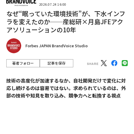
2026.07.24 16:00
なぜ“眠っていた環境技術”が、下水インフ
ラを変えたのか──産総研×月島JFEアク
アソリューションの10年
Forbes JAPAN BrandVoice Studio
著者フォロー
記事を保存
技術の高度化が加速するなか、自社開発だけで変化に対
応し続けるのは容易ではない。求められているのは、外
部の技術や知見を取り込み、競争力へと転換する視点
だ。
産業技術総合研究所（以下、産総研）は、先端技術の研
究開発にとどまらず、企業の新規事業創出や価値向上に
貢献してきた実績を有する。本連載では、産総研と企業