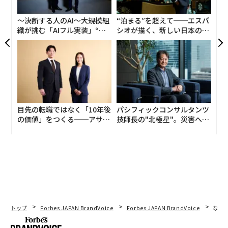
ック
PA
由
〜決断する人のAI〜大規模組
“泊まる”を超えて──エスパ
織が挑む「AIフル実装」“使
シオが描く、新しい日本のラ
う”企業から“動く”企業へ【N
グジュアリー（前編）
TTドコモビジネス×PwC】
目先の転職ではなく「10年後
パシフィックコンサルタンツ
の価値」をつくる──アサイ
技師長の"北極星"。災害への
ンの長期伴走型支援とは
無力感を乗り越え見つけた、
防災一筋20年の答え
トップ
Forbes JAPAN BrandVoice
Forbes JAPAN BrandVoice
なぜ