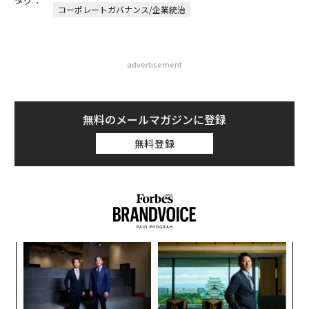
タグ：
コーポレートガバナンス/企業統治
advertisement
無料のメールマガジンに登録
無料登録
─レ
な
込め
術
た
ナ併
挑
ア
k」
よっ