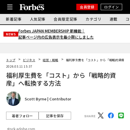
会員登録
ログイン
新着記事
人気記事
会員限定記事
カテゴリ
連載
コ
Forbes JAPAN MEMBERSHIP 新機能｜
NEWS
記事ページ内の広告表示を最小限にしました
トップ
ビジネス
経営・戦略
福利厚生費を「コスト」から「戦略的資産」
2026.03.11 15:37
福利厚生費を「コスト」から「戦略的資
産」へ転換する方法
Scott Byrne | Contributor
著者フォロー
記事を保存
stock.adobe.com