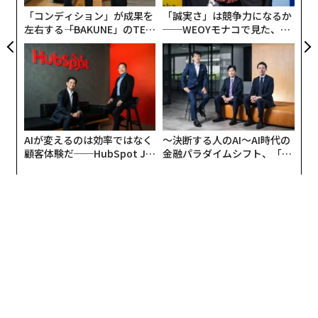
ア
「コンディション」が成果を
「誠実さ」は競争力になるか
左右する――「BAKUNE」のTEN
──WEOYモナコで見た、く
TIALが支える「挑戦者の明
ら寿司の経営哲学
日」
AIが変えるのは効率ではなく
〜決断する人のAI〜AI時代の
顧客体験だ──HubSpot Ja
金融パラダイムシフト、「超
panが語る「Grow Better」
個別化」の核心 【MUFG×ウ
な組織のつくり方
ェルスナビ×PwC】