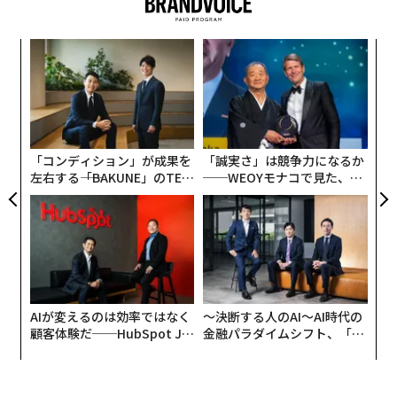
多くのユーザーに届けること」に置かれている。
パ
そのネーミングは、既存モデルの延長線上にあるという
技
意味での新しいMacBookという解釈を超え、むしろ「新
無
な
防
しいMacユーザーを開拓するマシン」として捉えるべき
術
だ。10万円を切る価格のインパクトが大きかったり、ビ
た
ア
ビッドなカラーバリエーションが揃うことから「学生向
「コンディション」が成果を
「誠実さ」は競争力になるか
けのMacBook」というイメージをあまり強く持ちすぎる
左右する――「BAKUNE」のTEN
──WEOYモナコで見た、く
TIALが支える「挑戦者の明
ら寿司の経営哲学
と、このモデルの本質と実力を見誤る。なぜなら、大人
日」
のMacユーザーの要求にも余裕で応えるほど、十分なパ
フォーマンスを備えるエントリーモデルだからだ。
開発における最大の壁は、圧倒的な低価格と上質な体験
をいかに両立させるかという点にあった。これを突破さ
AIが変えるのは効率ではなく
〜決断する人のAI〜AI時代の
せた原動力は、アップルが2020年の世界開発者会議（W
顧客体験だ──HubSpot Ja
金融パラダイムシフト、「超
WDC）で移行計画を発表し、同年11月に初めてプロダク
panが語る「Grow Better」
個別化」の核心 【MUFG×ウ
な組織のつくり方
ェルスナビ×PwC】
トに搭載した独自設計の「Appleシリコン」の開発を軌
道に乗せたことだ。