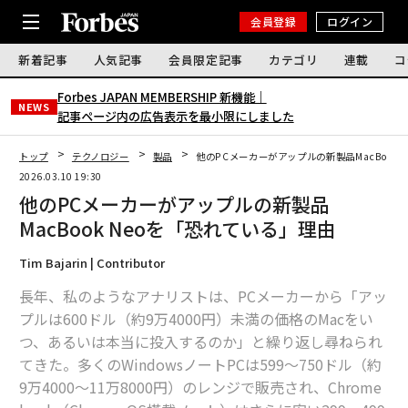
会員登録
ログイン
新着記事
人気記事
会員限定記事
カテゴリ
連載
コ
Forbes JAPAN MEMBERSHIP 新機能｜
NEWS
記事ページ内の広告表示を最小限にしました
トップ
テクノロジー
製品
他のPCメーカーがアップルの新製品MacBook
2026.03.10 19:30
他のPCメーカーがアップルの新製品
MacBook Neoを「恐れている」理由
Tim Bajarin | Contributor
長年、私のようなアナリストは、PCメーカーから「アッ
プルは600ドル（約9万4000円）未満の価格のMacをい
つ、あるいは本当に投入するのか」と繰り返し尋ねられ
てきた。多くのWindowsノートPCは599〜750ドル（約
9万4000〜11万8000円）のレンジで販売され、Chrome