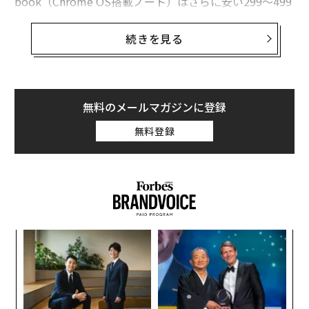
book（Chrome OS搭載ノート）はさらに安い299〜499
ドル（約4万7000円〜7万9000円）が中心だ。その中価
格帯は彼らの安全地帯だった──先週までは。
続きを見る
今週、アップルは
MacBook Neo
を発表し、何十年も続
いた憶測に終止符を打った。
無料のメールマガジンに登録
価格は現行の1099ドル（日本では税込18万4800円）の
無料登録
MacBook Airより500ドル安い。MacBook Neoはシトラ
ス、シルバー、インディゴ、ブラッシュという、これま
でこの価格帯では提供されてこなかったカラーで展開さ
れ、学生層に訴求する可能性がある。この登場により、
アップルは初めて本格的に主流PCセグメントに踏み込
み、明確なシグナルを発した。すなわち、かつて見向き
パ
もしなかった市場で、正面から競争する準備が整ったと
技
いうことだ。
無
な
防
術
た