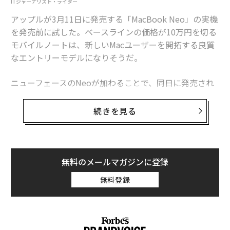
新しいMacユーザーを開拓する「Neo」──10万円の良質エントリーモデ
ITジャーナリスト・ライター
ル誕生
アップルが3月11日に発売する「MacBook Neo」の実機
「10万を切る」iPhone 17eがもたらす市場インパクト、メモリ危機時代に
を発売前に試した。ベースラインの価格が10万円を切る
アップルとサムスンが躍進する理由
モバイルノートは、新しいMacユーザーを開拓する良質
なエントリーモデルになりそうだ。
アップルが市場に築いた「2つの防衛線」──価格据え置きの新iPhoneとiP
ad
ニューフェースのNeoが加わることで、同日に発売され
予想外のタイミングで公開、「iOS 26.3.1」の特徴とアップデート手順
るM5チップ搭載のMacBook Airと、最上位のMacBook P
roによるラインナップ構成の色分けに明確さも増した。
続きを見る
iPhone超えの親近感はarrowsが首位。独身女性がスマホを選ぶ新基準
実機の検証により、解き明かしてみたい。
タグ：
Apple/アップル
Mac
パソコン
教育
すべてのMacユーザーの期待に応えるエントリ
ーモデル
無料のメールマガジンに登録
まず、MacBook Neoが誕生した背景とその立ち位置を
無料登録
advertisement
確かめる必要がある。
本機はアップルが長年構想を温めてきたモバイルノート
PCだ。大きな主眼は「Macのエクスペリエンスを、より