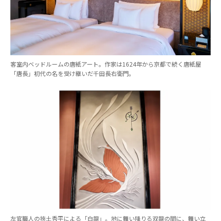
客室内ベッドルームの唐紙アート。作家は1624年から京都で続く唐紙屋
「唐長」初代の名を受け継いだ千田長右衛門。
左官職人の挾土秀平による「白龍」。地に舞い降りる双龍の間に、舞い立