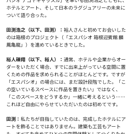
パシオ ナゴヤキャッスル」を率いる田渕浩之とともに、
ホテルとアート、そして日本のラグジュアリーの未来に
ついて語り合った。
田渕浩之（以下、田渕）：
裕人さんと初めてお会いした
のは箱根のプロジェクト（「エスパシオ 箱根迎賓館 麟
鳳亀龍」）を進めているときでした。
裕人礫翔（以下、裕人）：
通常、ホテルや企業からオー
ダーをいただく場合、すでに出来上がっている空間に置
くための作品を求められることがほとんどです。ですが
「エスパシオ」の場合には、まだ設計段階でした。「こ
の空いているスペースに作品を置きたい」ではなく、
「このスペースをどうするか」一緒に考えるという……
これほど自由にやらせていただいたのは初めてです。
田渕：
私たちが目指していたのは、完成したホテルにア
ートを飾ることではありません。建築も工芸もアート
も、すべてを含めてひとつの空間体験としてつくりたか