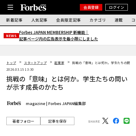
会員登録
ログイン
新着記事
人気記事
会員限定記事
カテゴリ
連載
コ
Forbes JAPAN MEMBERSHIP 新機能｜
NEWS
記事ページ内の広告表示を最小限にしました
トップ
スタートアップ
起業家
挑戦の「意味」とは何か。学生たちの問い
2026.03.15 13:30
挑戦の「意味」とは何か。学生たちの問い
が示す成長のかたち
magazine | Forbes JAPAN編集部
著者フォロー
記事を保存