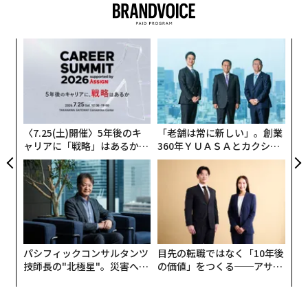
〜
織
う
〜
T
金
個
ェ
〈7.25(土)開催〉5年後のキ
「老舗は常に新しい」。創業
ャリアに「戦略」はあるか。
360年ＹＵＡＳＡとカクシン
トップエグゼクティブのキャ
CEO田尻望が語る、AIを超え
リアに触れる1日│CAREER S
る人の価値
UMMIT 2026
パシフィックコンサルタンツ
目先の転職ではなく「10年後
技師長の"北極星"。災害への
の価値」をつくる──アサイ
無力感を乗り越え見つけた、
ンの長期伴走型支援とは
防災一筋20年の答え