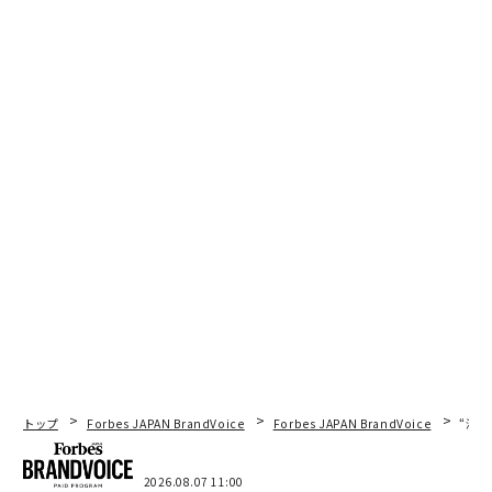
トップ
Forbes JAPAN BrandVoice
Forbes JAPAN BrandVoice
“泊
2026.08.07 11:00