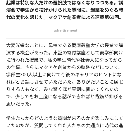
起業は特別な人だけの選択肢ではなくなりつつある。講
演会で学生から投げかけられた質問に、起業をめぐる時
代の変化を感じた。マクアケ創業者による連載第61回。
advertisement
大変光栄なことに、母校である慶應義塾大学の授業で講
演する機会があった。東証の寄付講座として商学部向け
に行われた授業で、私の学生時代や社会人になってから
の仕事、さらにマクアケ創業からの軌跡などについて、
学部生300人以上に向けて今後のキャリアのヒントにな
ればとお話しさせていただいた。ありがたいことに居眠
りする人もなく、みな驚くほど真剣に聞いてくれたの
で、少しでもお土産になる話ができればと背筋が伸びる
思いだった。
学生たちからどのような質問が来るのかを楽しみにして
いたのだが、質問してくれた人たちの共通点に時代の進