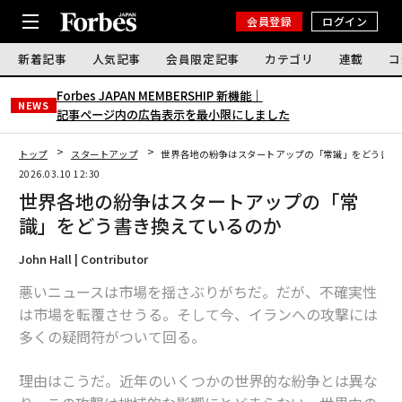
会員登録
ログイン
新着記事
人気記事
会員限定記事
カテゴリ
連載
コ
Forbes JAPAN MEMBERSHIP 新機能｜
NEWS
記事ページ内の広告表示を最小限にしました
トップ
スタートアップ
世界各地の紛争はスタートアップの「常識」をどう書き
2026.03.10 12:30
世界各地の紛争はスタートアップの「常
識」をどう書き換えているのか
John Hall | Contributor
悪いニュースは市場を揺さぶりがちだ。だが、不確実性
は市場を転覆させうる。そして今、イランへの攻撃には
多くの疑問符がついて回る。
理由はこうだ。近年のいくつかの世界的な紛争とは異な