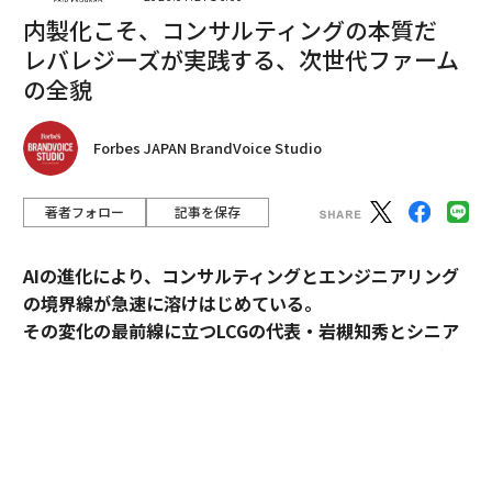
内製化こそ、コンサルティングの本質だ
レバレジーズが実践する、次世代ファーム
2026年9月号発売中
の全貌
最新号の購入はこちらから
Forbes JAPAN BrandVoice Studio
メンバーシップに登録する
著者フォロー
記事を保存
AIの進化により、コンサルティングとエンジニアリング
の境界線が急速に溶けはじめている。
その変化の最前線に立つLCGの代表・岩槻知秀とシニア
関連記事
パートナー・内田秀一が、新時代のコンサルティングの
実像を語る。
「イラン戦争はほぼ終結」トランプ発言で株価急騰、原油は急落
原油急騰で世界が混乱、株価は下落し米ガソリンは3.47ドル突破
コンサルティングとエンジニアリング。明確に分断され
てきたふたつの領域が、AIの進化によって急速に境界を
信託銀行、信金、信組……「普通の銀行」と何がどう違うか知っていますか