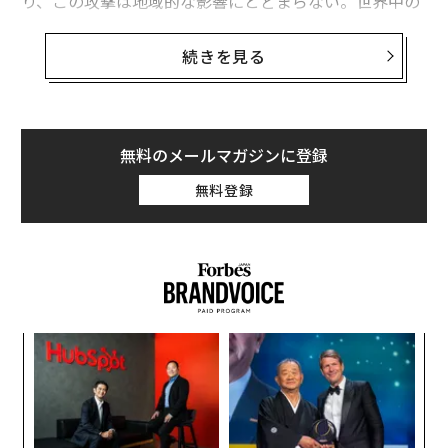
り、この攻撃は地域的な影響にとどまらない。世界中の
国々が、中東からの財やサービスに依存している。結果
として、この戦争はエネルギーの不安定化、サプライチ
続きを見る
ェーンの変動、そして資本市場全体の慎重姿勢をもたら
している。
投資家と起業家は、こうした経済・地政学的な波紋を感
無料のメールマガジンに登録
じ取っている。両者と話した限りでは、それぞれが異な
無料登録
る（とはいえ理解できる）形で反応している。しかしそ
れは、必ずしも悪い知らせではない。とりわけ、変化す
る市場で先手を打つ覚悟のある起業家にとってはなおさ
らだ。
〜
織
う
革
T
ク
た「