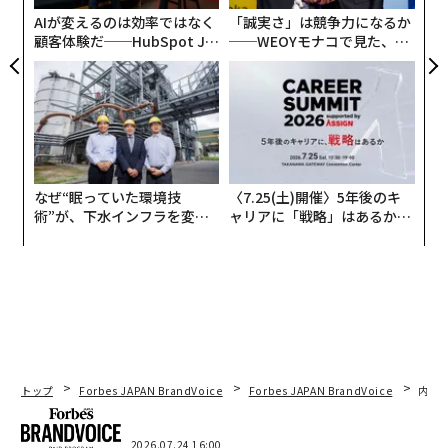
AIが変えるのは効率ではなく
「誠実さ」は競争力になるか
顧客体験だ──HubSpot Ja
──WEOYモナコで見た、く
panが語る「Grow Better」
ら寿司の経営哲学
な組織のつくり方
なぜ“眠っていた環境技
〈7.25(土)開催〉5年後のキ
術”が、下水インフラを変え
ャリアに「戦略」はあるか。
たのか──産総研×月島JFE
トップエグゼクティブのキャ
アクアソリューションの10年
リアに触れる1日│CAREER S
UMMIT 2026
トップ
Forbes JAPAN BrandVoice
Forbes JAPAN BrandVoice
内製
2026.07.24 16:00