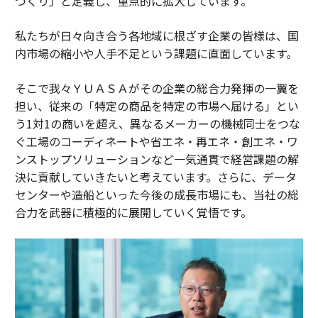
づくり」と定義し、重点的に拡大しています。
私たちが日々向き合う各地域に根ざす企業の皆様は、国
内市場の縮小や人手不足という課題に直面しています。
そこで我々ＹＵＡＳＡがその企業の総合力発揮の一翼を
担い、従来の「特定の商品を特定の市場へ届ける」とい
う1対1の商いを超え、異なるメーカーの機械同士をつな
ぐ工場のコーディネートや省エネ・再エネ・創エネ・ワ
ンストップソリューションなど一気通貫で経営課題の解
決に貢献していきたいと考えています。さらに、データ
センターや造船といった今後の成長市場にも、当社の総
合力を武器に積極的に展開していく覚悟です。