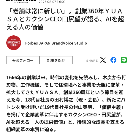
2026.08.07 16:00
「老舗は常に新しい」。創業360年ＹＵＡ
ＳＡとカクシンCEO田尻望が語る、AIを超
える人の価値
Forbes JAPAN BrandVoice Studio
著者フォロー
記事を保存
1666年の創業以来、時代の変化を先読みし、木炭から打
刃物、工作機械、そして住環境へと事業を大胆に変革・
拡大してきたＹＵＡＳＡ。創業360周年という節目を迎
えた今、18代目社長の田村博之（現・会長）、新たにバ
トンを受け継いだ19代目社長の村山英明、「価値主義」
を掲げて企業変革に伴走するカクシンCEO・田尻望が、
AIを超える「人の提供価値」と、持続的な成長を支える
組織変革の本質に迫る。