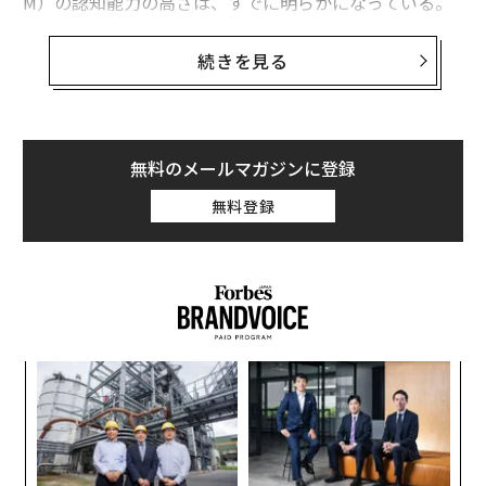
M）の認知能力の高さは、すでに明らかになっている。
それでもなお、未来を具体的に思い描くのは難しい。そ
のため多くの人がただ茫然と見守っている状態だ。
続きを見る
今年1月のダボス会議（世界経済フォーラム）ではさま
ざまな予測が語られた。そのなかにはニューラルネット
ワーク（人間の脳の神経回路を模倣した機械学習モデ
無料のメールマガジンに登録
ル）を現実世界に落とし込んだ場合のデータに基づくも
無料登録
のもあれば、製造業から農業、都市計画に至るまで、各
分野の現場で働く人々の経験から導き出されたものもあ
る。こうした予測を総合すると、今後数年で何が可能に
なるのか、未来像の輪郭が見えてくる。
だが、アレックス・ウィスナー＝グロスとピーター・デ
「
ィアマンディスが執筆したこの新たな
論考
は、まったく
3
の別物だ。畳みかけるような文章で未来の世界を鮮やか
C
“
に描き出し、読み手の感情を刺激し、SFの世界が現実に
る
オ
なるとはどういうことなのか、その捉え方まで揺さぶっ
ジ