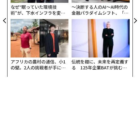
てくる。
なぜ“眠っていた環境技
〜決断する人のAI〜AI時代の
術”が、下水インフラを変え
金融パラダイムシフト、「超
たのか──産総研×月島JFE
個別化」の核心 【MUFG×ウ
アクアソリューションの10年
ェルスナビ×PwC】
アフリカの農村の通信、小1
伝統を礎に、未来を再定義す
の壁。2人の挑戦者が手にし
る 125年企業BATが挑むス
た「次なる武器」
モークレスな未来