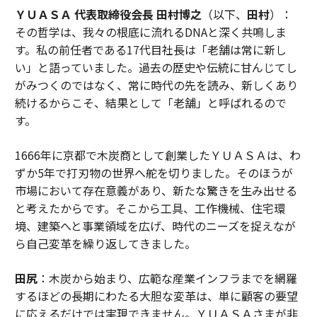
ＹＵＡＳＡ 代表取締役会長 田村博之
（以下、
田村
）：
その哲学は、我々の根底に流れるDNAと深く共鳴しま
す。私の前任者である17代目社長は「老舗は常に新し
い」と語っていました。過去の歴史や伝統に甘んじてし
がみつくのではなく、常に時代の先を読み、新しくあり
続けるからこそ、結果として「老舗」と呼ばれるので
す。
1666年に京都で木炭商として創業したＹＵＡＳＡは、わ
ずか5年で打刃物の世界へ舵を切りました。そのほうが
市場において存在意義があり、新たな驚きを生み出せる
と考えたからです。そこから工具、工作機械、住宅環
境、建築へと事業領域を広げ、時代のニーズを捉えなが
ら自己変革を繰り返してきました。
田尻
：木炭から始まり、広範な産業インフラまでを網羅
するほどの長期にわたる大胆な変革は、単に顧客の要望
に応えるだけでは実現できません。ＹＵＡＳＡさまが非