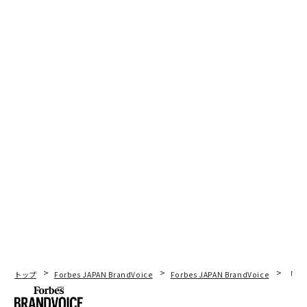
トップ
Forbes JAPAN BrandVoice
Forbes JAPAN BrandVoice
「老