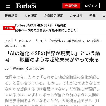
会員登録
ログイン
新着記事
人気記事
会員限定記事
カテゴリ
連載
コ
Forbes JAPAN MEMBERSHIP 新機能｜
NEWS
記事ページ内の広告表示を最小限にしました
トップ
テクノロジー
AI
「AIの進化でSFの世界が現実に」という論考──
2026.03.21 18:00
「AIの進化でSFの世界が現実に」という論
考──映画のような超絶未来がやって来る
John Werner | Contributor
世界中で今、人々は「これから地殻変動級の変化が起こ
る」と言い合っている。 しかし、それがどのようなもの
なのかを想像するのは容易ではない。だが誰もが理解し
ているのは、いずれロボットが当たり前のように人間の
間を歩き回るようになることだ。大規模言語モデル（LL