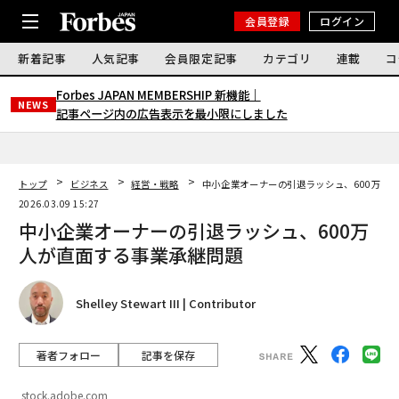
会員登録
ログイン
新着記事
人気記事
会員限定記事
カテゴリ
連載
コ
Forbes JAPAN MEMBERSHIP 新機能｜
NEWS
記事ページ内の広告表示を最小限にしました
トップ
ビジネス
経営・戦略
中小企業オーナーの引退ラッシュ、600万人
2026.03.09 15:27
中小企業オーナーの引退ラッシュ、600万
人が直面する事業承継問題
Shelley Stewart III | Contributor
著者フォロー
記事を保存
stock.adobe.com