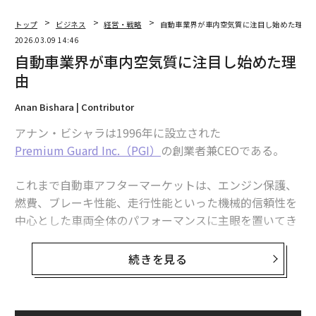
トップ
ビジネス
経営・戦略
自動車業界が車内空気質に注目し始めた理由
2026.03.09 14:46
自動車業界が車内空気質に注目し始めた理
由
Anan Bishara | Contributor
アナン・ビシャラは1996年に設立された
Premium Guard Inc.（PGI）
の創業者兼CEOである。
これまで自動車アフターマーケットは、エンジン保護、
燃費、ブレーキ性能、走行性能といった機械的信頼性を
中心とした車両全体のパフォーマンスに主眼を置いてき
た。
続きを見る
業界を形づくるトレンドを見通すと、焦点は今後も広が
り続けると私は考えている。特に、消費者の関心は車内
へと移りつつあり、快適性、騒音低減、そしてキャビン