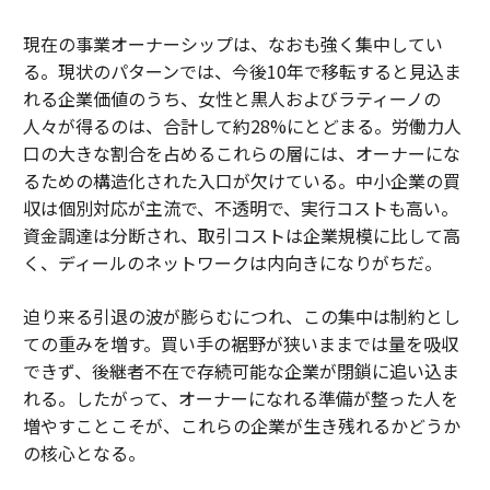
現在の事業オーナーシップは、なおも強く集中してい
る。現状のパターンでは、今後10年で移転すると見込ま
れる企業価値のうち、女性と黒人およびラティーノの
人々が得るのは、合計して約28%にとどまる。労働力人
口の大きな割合を占めるこれらの層には、オーナーにな
るための構造化された入口が欠けている。中小企業の買
収は個別対応が主流で、不透明で、実行コストも高い。
資金調達は分断され、取引コストは企業規模に比して高
く、ディールのネットワークは内向きになりがちだ。
迫り来る引退の波が膨らむにつれ、この集中は制約とし
ての重みを増す。買い手の裾野が狭いままでは量を吸収
できず、後継者不在で存続可能な企業が閉鎖に追い込ま
れる。したがって、オーナーになれる準備が整った人を
増やすことこそが、これらの企業が生き残れるかどうか
の核心となる。