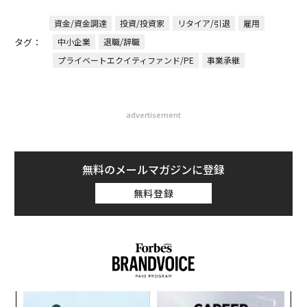
資金/資金調達
投資/投資家
リタイア/引退
雇用
タグ：
中小企業
退職/辞職
プライベートエクイティファンド/PE
事業承継
advertisement
無料のメールマガジンに登録
無料登録
るか
挑