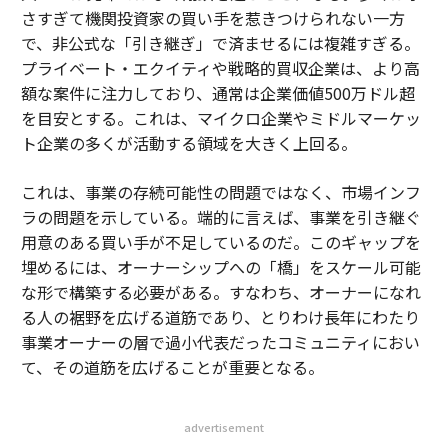
さすぎて機関投資家の買い手を惹きつけられない一方
で、非公式な「引き継ぎ」で済ませるには複雑すぎる。
プライベート・エクイティや戦略的買収企業は、より高
額な案件に注力しており、通常は企業価値500万ドル超
を目安とする。これは、マイクロ企業やミドルマーケッ
ト企業の多くが活動する領域を大きく上回る。
これは、事業の存続可能性の問題ではなく、市場インフ
ラの問題を示している。端的に言えば、事業を引き継ぐ
用意のある買い手が不足しているのだ。このギャップを
埋めるには、オーナーシップへの「橋」をスケール可能
な形で構築する必要がある。すなわち、オーナーになれ
る人の裾野を広げる道筋であり、とりわけ長年にわたり
事業オーナーの層で過小代表だったコミュニティにおい
て、その道筋を広げることが重要となる。
advertisement