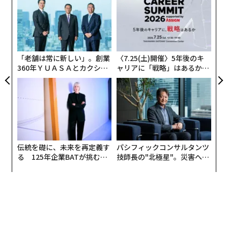
、く
よっ
PA
革
ク
た「
「老舗は常に新しい」。創業
〈7.25(土)開催〉5年後のキ
360年ＹＵＡＳＡとカクシン
ャリアに「戦略」はあるか。
CEO田尻望が語る、AIを超え
トップエグゼクティブのキャ
る人の価値
リアに触れる1日│CAREER S
UMMIT 2026
伝統を礎に、未来を再定義す
パシフィックコンサルタンツ
る 125年企業BATが挑むス
技師長の"北極星"。災害への
モークレスな未来
無力感を乗り越え見つけた、
防災一筋20年の答え