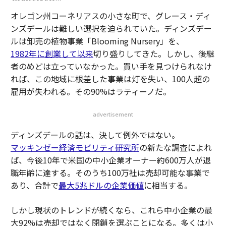
オレゴン州コーネリアスの小さな町で、グレース・ディ
ンズデールは難しい選択を迫られていた。ディンズデー
ルは卸売の植物事業「Blooming Nursery」を、
1982年に創業して以来
切り盛りしてきた。しかし、後継
者のめどは立っていなかった。買い手を見つけられなけ
れば、この地域に根差した事業は灯を失い、100人超の
雇用が失われる。その90%はラティーノだ。
advertisement
ディンズデールの話は、決して例外ではない。
マッキンゼー経済モビリティ研究所
の新たな調査によれ
ば、今後10年で米国の中小企業オーナー約600万人が退
職年齢に達する。そのうち100万社は売却可能な事業で
あり、合計で
最大5兆ドルの企業価値
に相当する。
しかし現状のトレンドが続くなら、これら中小企業の最
大92%は売却ではなく閉鎖を選ぶことになる。多くは小