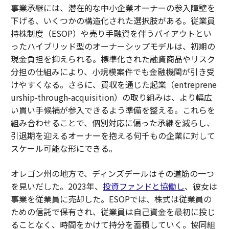
事業承継には、潜在的な中小企業オーナーの参入障壁を
下げる、いくつかの構造化された選択肢がある。従業員
持株制度（ESOP）や売り手融資を伴うバイアウトとい
ったハイブリッド型のオーナーシップモデルは、初期の
現金負担を抑えられる。標準化された融資商品やリスク
分担の仕組みにより、小規模案件でも金融機関が引き受
けやすくなる。さらに、買収を通じた起業（entreprene
urship-through-acquisition）の取り組みは、より幅広
い買い手候補が参入できるよう準備を整える。これらを
組み合わせることで、個別対応に偏った承継を減らし、
引退期を迎えるオーナーを抱える何千もの企業に対して
スケール可能な形にできる。
オレゴン州の地方で、ディンズデールはその道筋の一つ
を見いだした。2023年、
投資ファンドと協働し
、彼女は
事業を従業員に売却した。ESOPでは、株式は従業員の
ための信託で保有され、従業員は自己資金を最初に投じ
ることなく、時間をかけて持分を蓄積していく。協同組