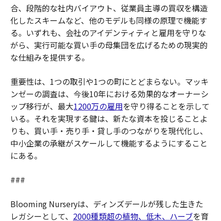
合、段階的な社内バイアウト、従業員主導の買収を構造
化したスキームなど、他のモデルも同様の原理で機能す
る。いずれも、会社のアイデンティティと雇用を守りな
がら、実行可能な買い手の母集団を広げるための現実的
な仕組みを提供する。
重要性は、1つの取引や1つの町にとどまらない。マッキ
ンゼーの調査は、今後10年における効果的なオーナーシ
ップ移行が、最大
1200万の雇用
を守り得ることを示して
いる。それを実現する鍵は、新たな資本を投じることよ
りも、買い手・売り手・貸し手のつながりを現代化し、
中小企業の承継がスケールして機能するようにすること
にある。
###
Blooming Nurseryは、ディンズデールが残した生きた
レガシーとして、
2000種類超の植物、低木、ハーブ
を育