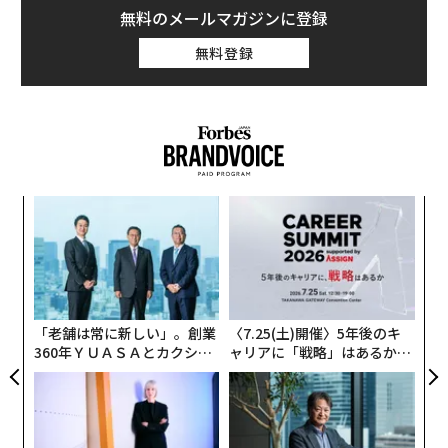
環境の質が、従来のパフォーマンス指標と同じくらいド
無料のメールマガジンに登録
ライバーにとって重要になっている。
無料登録
こうした製品を供給する立場として、キャビンエアフィ
ルターが消費者心理のより大きな変化の一部になってい
るのを実感している。歴史的には、定期的な整備間隔に
合わせて交換されてきた一方で、パフォーマンスや機械
的信頼性にとって不可欠だと常に見なされていたわけで
るか
挑
はない。アフターマーケットで車内空気質（VIAQ）が台
、く
よっ
頭するにつれ、車内でドライバーが吸い込む空気、そし
PA
てそれが快適性、健康、長期的な曝露に与える影響が、
革
ク
新たな意味を帯びるようになった。
た「
競争上の差別化要因としての空気質
「老舗は常に新しい」。創業
〈7.25(土)開催〉5年後のキ
360年ＹＵＡＳＡとカクシン
ャリアに「戦略」はあるか。
CEO田尻望が語る、AIを超え
トップエグゼクティブのキャ
OEM各社がHVACシステムの改善やよりクリーンな車内
る人の価値
リアに触れる1日│CAREER S
環境に投資するなかで、フィルトレーション技術の進歩
UMMIT 2026
と消費者意識の高まりもまた同時に進んでいる。これに