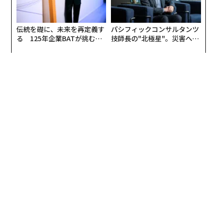
より、VIAQは自動車アフターマーケットにおける基本的
な期待値として位置づけられる可能性がある。
伝統を礎に、未来を再定義す
パシフィックコンサルタンツ
整備の観点から言えば、このトレンドは、私たちがすで
る 125年企業BATが挑むス
技師長の"北極星"。災害への
モークレスな未来
無力感を乗り越え見つけた、
に知っていることを一段と強める。顧客は測定と可視化
防災一筋20年の答え
を求めているのだ。経験豊富な整備士は、フィルターが
空気質を損ね始めるタイミングを理解しているが、いま
やそれをデータで伝えられるよう訓練されなければなら
ない。ドライバーはどのような汚染物質に曝露するリス
クがあるのか。フィルター交換はドライバーの健康をど
う改善し得るのか。これらは古い問いだが、いまではよ
り明確な新しい答えが得られる。
新技術と大気汚染物質の増加
車両の車内（キャビン）は、閉じた微小環境であり、車
両品質全体の重要な一部として理解されるようになっ
た。新しい車両では、メーカーが
HVACの最適化
、より
高効率な
キャビンフィルトレーション
、そして車内の