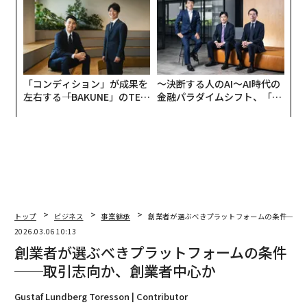
「コンディション」が成果を
〜決断する人のAI〜AI時代の
左右する――「BAKUNE」のTEN
金融パラダイムシフト、「超
TIALが支える「挑戦者の明
個別化」の核心 【MUFG×ウ
日」
ェルスナビ×PwC】
トップ
ビジネス
事業継承
創業者が選ぶべきプラットフォームの条件──
2026.03.06 10:13
創業者が選ぶべきプラットフォームの条件
──取引志向か、創業者中心か
Gustaf Lundberg Toresson | Contributor