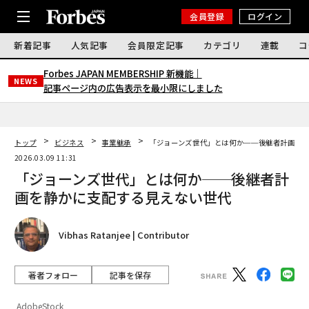
会員登録
ログイン
新着記事
人気記事
会員限定記事
カテゴリ
連載
コ
Forbes JAPAN MEMBERSHIP 新機能｜
NEWS
記事ページ内の広告表示を最小限にしました
トップ
ビジネス
事業継承
「ジョーンズ世代」とは何か──後継者計画を
2026.03.09 11:31
「ジョーンズ世代」とは何か──後継者計
画を静かに支配する見えない世代
Vibhas Ratanjee | Contributor
著者フォロー
記事を保存
AdobeStock