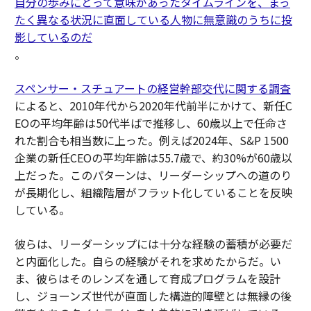
自分の歩みにとって意味があったタイムラインを、まっ
たく異なる状況に直面している人物に無意識のうちに投
影しているのだ
。
スペンサー・スチュアートの経営幹部交代に関する調査
によると、2010年代から2020年代前半にかけて、新任C
EOの平均年齢は50代半ばで推移し、60歳以上で任命さ
れた割合も相当数に上った。例えば2024年、S&P 1500
企業の新任CEOの平均年齢は55.7歳で、約30%が60歳以
上だった。このパターンは、リーダーシップへの道のり
が長期化し、組織階層がフラット化していることを反映
している。
彼らは、リーダーシップには十分な経験の蓄積が必要だ
と内面化した。自らの経験がそれを求めたからだ。い
ま、彼らはそのレンズを通して育成プログラムを設計
し、ジョーンズ世代が直面した構造的障壁とは無縁の後