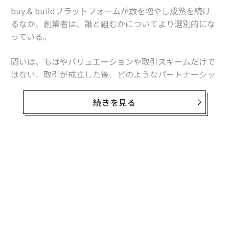
buy & buildプラットフォームが数を増やし成熟を続け
るなか、創業者は、誰と組むかについてより選別的にな
っている。
問いは、もはやバリュエーションや取引スキームだけで
はない。取引が成立した後、どのようなパートナーシッ
プになるのかという、より根源的な問いを創業者が発す
るケースが増えている。
続きを見る
この変化により、主として取引志向のプラットフォーム
と、真に創業者中心のプラットフォームとの区別が、よ
り明確になった。ブランディングの問題ではなく、運営
無料のメールマガジンに登録
哲学の問題としてである。
無料登録
創業者中心は「創業者依存」を意味しない
創業者中心のプラットフォームとは、すべてを以前のま
まに保つプラットフォームではない。