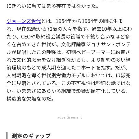
にきれいに当てはまる存在ではなかった。
ジョーンズ世代
とは、1954年から1964年の間に生ま
れ、現在62歳から72歳の人々を指す。過去10年以上にわ
たり、CEOや取締役会議長の役職で不釣り合いなほど多
くを占めてきた世代だ。文化評論家ジョナサン・ポンテ
ルが提唱したこの呼称は、初期ベビーブーマーに約束さ
れた文化的恩恵を受け継ぎながらも、より制約の多い経
済環境のもとで成人期を迎えたコホートを指す。だが、
人材戦略を導く世代別労働力モデルにおいては、ほぼ完
全に見落とされている。この不可視性は些細な話ではな
い。いままさにあらゆる組織で影響が顕在化している、
構造的な欠陥なのだ。
advertisement
測定のギャップ