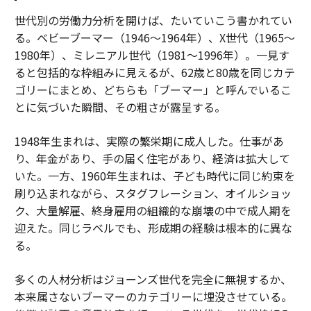
世代別の労働力分析を開けば、たいていこう書かれてい
る。ベビーブーマー（1946〜1964年）、X世代（1965〜
1980年）、ミレニアル世代（1981〜1996年）。一見す
ると包括的な枠組みに見えるが、62歳と80歳を同じカテ
ゴリーにまとめ、どちらも「ブーマー」と呼んでいるこ
とに気づいた瞬間、その粗さが露呈する。
1948年生まれは、実際の繁栄期に成人した。仕事があ
り、年金があり、手の届く住宅があり、経済は拡大して
いた。一方、1960年生まれは、子ども時代に同じ約束を
刷り込まれながら、スタグフレーション、オイルショッ
ク、大量解雇、終身雇用の組織的な崩壊の中で成人期を
迎えた。同じラベルでも、形成期の経験は根本的に異な
る。
多くの人材分析はジョーンズ世代を完全に無視するか、
本来属さないブーマーのカテゴリーに埋没させている。