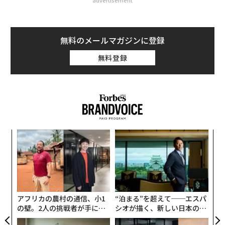
advertisement
無料のメールマガジンに登録
無料登録
〈7
ャ
ト
〜
リア
織
UM
う
T
アフリカの農村の通信、小1
“泊まる”を超えて──エスパ
の壁。2人の挑戦者が手にし
シオが描く、新しい日本のラ
た「次なる武器」
グジュアリー（前編）