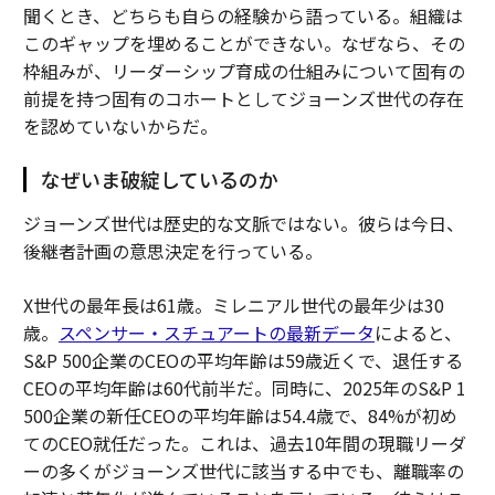
聞くとき、どちらも自らの経験から語っている。組織は
このギャップを埋めることができない。なぜなら、その
枠組みが、リーダーシップ育成の仕組みについて固有の
前提を持つ固有のコホートとしてジョーンズ世代の存在
を認めていないからだ。
なぜいま破綻しているのか
ジョーンズ世代は歴史的な文脈ではない。彼らは今日、
後継者計画の意思決定を行っている。
X世代の最年長は61歳。ミレニアル世代の最年少は30
歳。
スペンサー・スチュアートの最新データ
によると、
S&P 500企業のCEOの平均年齢は59歳近くで、退任する
CEOの平均年齢は60代前半だ。同時に、2025年のS&P 1
500企業の新任CEOの平均年齢は54.4歳で、84%が初め
てのCEO就任だった。これは、過去10年間の現職リーダ
ーの多くがジョーンズ世代に該当する中でも、離職率の