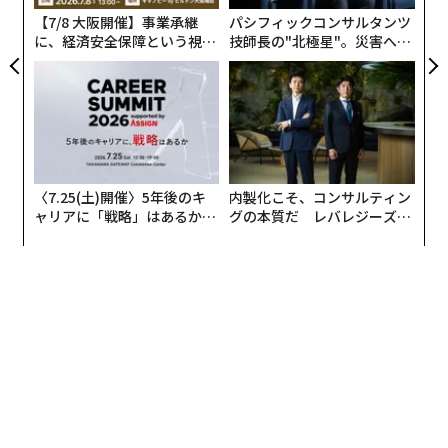
し、「私たちは効率的な会社を運営してきたし、今もそ
【7/8 大阪開催】事業承継
パシフィックコンサルタンツ
うだ……大半よりも優れている」と述べた。
に、経済安全保障という視点
技師長の"北極星"。災害への
が加わるとき──経営者が問
無力感を乗り越え見つけた、
われる新たな判断軸
防災一筋20年の答え
〈7.25(土)開催〉5年後のキ
内製化こそ、コンサルティン
ャリアに「戦略」はあるか。
グの本質だ レバレジーズが
トップエグゼクティブのキャ
実践する、次世代ファームの
リアに触れる1日│CAREER S
全貌
UMMIT 2026