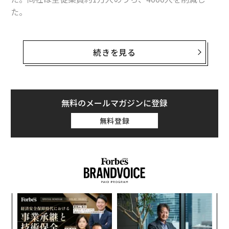
た。
関連記事
ブロックの共同創業者兼会長であり、ツイッター（現
X）の共同創業者兼元CEOとしても知られるジャック・ド
続きを見る
利益倍増でも従業員4割解雇、ジャック・ドーシーのBlockが断行した「AI
ーシーが株主に宛てた
書簡
によれば、対象となる4000人
代替」の果実と危険な罠
の従業員に対し、会社側は退職、もしくは協議への参加
「従業員を半分削減」ジャック・ドーシーのブロック、株価は19％急騰で
を求めたという。これは、一部の人員については引き続
反応
き業務上の必要性が認められる可能性があるものの、正
無料のメールマガジンに登録
フィンテックが応えるべきクリエイターエコノミーの課題：必要なのは
社員としての待遇は継続されないことを意味している。
「インフラ」だ
無料登録
ドーシーは書簡の中で2025年を「好調な年」と総括し、
Brex売却劇が突きつける、フィンテック業界への3つの教訓
第1四半期から第4四半期にかけて売上総利益が2倍以上
フォーブスが選ぶフィンテック企業トップ50──「Fintech 50」2026年版
に拡大したと述べた。また、あらゆる事業が順調に推移
しており、2025年第4四半期には前年同期比で24％の成
長、17％の営業利益率を記録。通年でも売上総利益は前
AI / 人工知能
ビットコイン
イーロン・マスク
目
年比17％増、営業利益率は16％に達したという。
ジャック・ドーシー
Facebook/フェイスブック
の
タグ：
X/Twitter
ブロックチェーン
Fintech/フィンテック
ン
伝