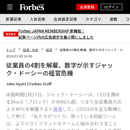
会員登録
ログイン
新着記事
人気記事
会員限定記事
カテゴリ
連載
コ
Forbes JAPAN MEMBERSHIP 新機能｜
NEWS
記事ページ内の広告表示を最小限にしました
トップ
経済・社会
経済
従業員の4割を解雇、数字が示すジャック・ドーシ
2026.03.09 14:00
従業員の4割を解雇、数字が示すジャッ
ク・ドーシーの経営危機
John Hyatt | Forbes Staff
米国時間2月27日、ジャック・ドーシーは、CEOを務め
るBlock（ブロック）が4000人超、つまり全従業員のお
よそ40％を解雇すると
発表
した。CEOはAIを主な動機と
して挙げ、「私たちがつくり、使っている知能ツール
は、より小さくフラットなチームと組み合わさること