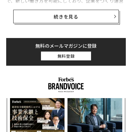
で、新しい働き方を可能にしており、企業をつくり運営
することの意味を根本から変えつつある」と述べた。
続きを見る
Blockは、AIを理由に大規模なレイオフを正当化するテ
クノロジー企業、ソフトウェア企業の列に加わった。す
でに一部からは、ドーシーが「AIウォッシング」をして
いるとの批判が上がっている。つまり、AIの脅威を自ら
無料のメールマガジンに登録
の経営上の失敗を覆い隠す煙幕として使っているという
無料登録
のだ。今回のニュース以前にも、Blockは2024年初め以
降にすでに約2000人を解雇していた。
「今回の動きは、とりわけ、過去の過剰採用を巻き戻す
ための隠れみのとしてBlockがAIを使っているように感
じられる」とドイツ銀行の株式アナリスト、ネイト・ス
目
ヴェンソンはいう。ドーシーは別のXへの投稿で過剰採
の
用を
認め
、それは、個人間送金部門のCash Appを中核の
ン
伝
決済処理ビジネスから「誤って」切り離してしまったか
る
らだと説明した。ドーシーはまた、自身の実績を擁護
モ