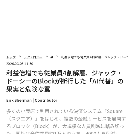
トップ
テクノロジー
AI
利益倍増でも従業員4割解雇、ジャック・ドーシーの
2026.03.05 11:30
利益倍増でも従業員4割解雇、ジャック・
2026年9月号発売中
ドーシーのBlockが断行した「AI代替」の
果実と危険な罠
最新号の購入はこちらから
Erik Sherman | Contributor
多くの小売店で利用されている決済システム「Square
メンバーシップに登録する
（スクエア）」をはじめ、複数の金融サービスを展開す
るブロック（Block）が、大規模な人員削減に踏み切っ
た。同社は全従業員約1万人のうち、4000人を削減し