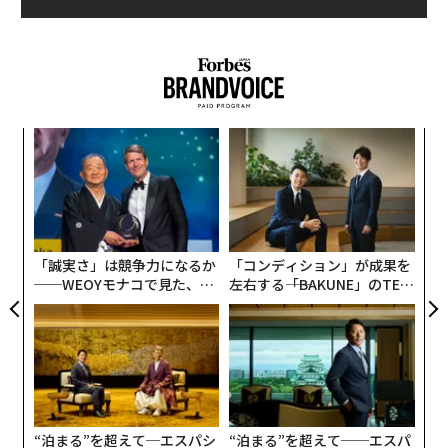
創業
挑
シン
よっ
超え
PA
〈7
ャ
ト
リア
「誠実さ」は競争力になるか
「コンディション」が成果を
UM
──WEOYモナコで見た、く
左右する――「BAKUNE」のTEN
ら寿司の経営哲学
TIALが支える「挑戦者の明
日」
“泊まる”を超えて─エスパシ
“泊まる”を超えて──エスパ