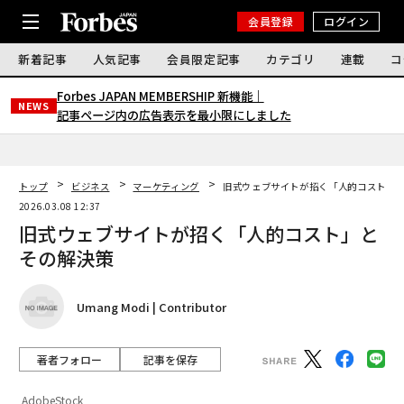
会員登録
ログイン
新着記事
人気記事
会員限定記事
カテゴリ
連載
コ
Forbes JAPAN MEMBERSHIP 新機能｜
NEWS
記事ページ内の広告表示を最小限にしました
トップ
ビジネス
マーケティング
旧式ウェブサイトが招く「人的コスト」
2026.03.08 12:37
旧式ウェブサイトが招く「人的コスト」と
その解決策
Umang Modi | Contributor
著者フォロー
記事を保存
AdobeStock