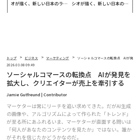
オが描く、新しい日本のラグ
シオが描く、新しい日本のラ
ジュアリー（中編）
グジュアリー（前編）
トップ
ビジネス
マーケティング
ソーシャルコマースの転換点 AIが発見
2026.03.08 09:49
ソーシャルコマースの転換点 AIが発見を
拡大し、クリエイターが売上を牽引する
Jamie Gutfreund | Contributor
マーケターは常にリーチを追い求めてきた。だがAI生成
の画像や、アルゴリズムによって作られた「トレンド」
が至る所にあふれるいま、マーケターが直面する問いは
「何人があなたのコンテンツを見たか」ではない。
誰か
がそれを信じたか
どうかなのだ。