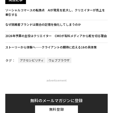
ソーシャルコマースの転換点 AIが発見を拡大し、クリエイターが売上を
牽引する
なぜ挑戦者ブランドは競合の記憶を強化してしまうのか
2026年予算の主役はクリエイター CMOが有料メディアから舵を切る理由
ストーリーから体験へ──クライアントの期待に応える16の具体策
タグ：
アクセシビリティ
ウェブブラウザ
advertisement
無料のメールマガジンに登録
無料登録