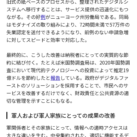
旧式の紙ベースのプロセスから、整理されたデジタルシ
ステムへ移行することは、サービス提供の迅速化にもつ
ながる。その好
例
がニューヨーク州労働局である。同局
はモダナイズの取り組みにより、72時間未満で57万件の
失業認定を送付できるようになり、前例のない申請急増
に対してスピードと効率で対応した。
最終的に、こうした改善は納税者にとっての実質的な節
約に結び付く。たとえば米国勢調査局は、2020年国勢調
査において現代的テクノロジーへの投資によって推定19
億ドルを節約したと
報告
している。政府がデジタルファ
ーストのソリューションを採用することで、市民へのサ
ービスを改善するだけでなく、財政責任と公共資源の適
切な管理を示すことにもなる。
軍人および軍人家族にとっての成果の改善
軍関係者とその家族にとって、情報への適時アクセスは
大きな違いを生む。中央集約された、適切に機能するデ