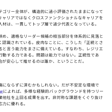
テゴリー全体が、構造的に過小評価されたままになって
Lキャリアではなくクロスファンクショナルなキャリアを
人材は、一貫してトップ層で過少代表となっている。
狭め、適格なリーダー候補の相当部分を体系的に見落と
く認識されている。皮肉なことに、こうした「正統とさ
ると言う能力をまさに備えている。すなわち、レジリエ
行動する力である。問題は能力ではない。正統性であ
会が安心して推せるのは誰か、ということだ。
傷にならずに済むかもしれない。だが不安定な環境で
ew
によれば、多様な経験的バックグラウンドを持つリー
業他社を上回る成果を出す。非対称な課題をくぐり抜け
応力に優れる。