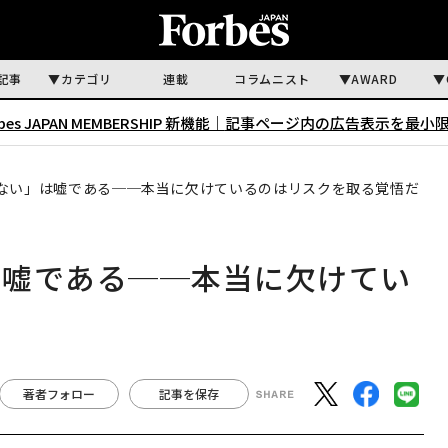
記事
カテゴリ
連載
コラムニスト
AWARD
rbes JAPAN MEMBERSHIP 新機能｜
記事ページ内の広告表示を最小
ない」は嘘である──本当に欠けているのはリスクを取る覚悟だ
は嘘である──本当に欠けてい
だ
著者フォロー
記事を保存