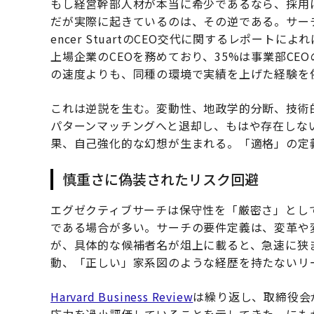
もし経営幹部人材が本当に希少であるなら、採用
だが実際に起きているのは、その逆である。サー
encer StuartのCEO交代に関するレポート
上場企業のCEOを務めており、35%は事業部C
の速度よりも、同種の環境で実績を上げた経験を
これは逆説を生む。変動性、地政学的分断、技術
パターンマッチングへと退却し、もはや存在しな
果、自己強化的な幻想が生まれる。「適格」の定
慎重さに偽装されたリスク回避
エグゼクティブサーチは保守性を「厳密さ」とし
である場合が多い。サーチの要件定義は、変革や
が、具体的な候補者名が俎上に載ると、急速に狭
動、「正しい」家系図のような経歴を持たないリ
Harvard Business Review
は繰り返し、取締役会