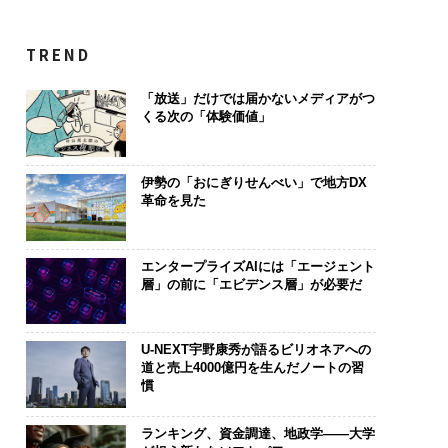
TREND
「放送」だけでは届かないメディアがつ
くる次の「体験価値」
伊勢の「おにぎりせんべい」で地方DX
革命を見た
エンタープライズAIには「エージェント
層」の前に「エビデンス層」が必要だ
U-NEXT宇野康秀が語るビリオネアへの
道と売上4000億円を生んだノートの習
慣
ランキング、資金調達、地政学——大学