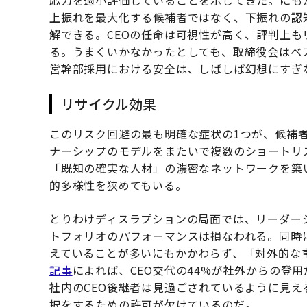
応力を過小評価していることを示してきた。にも
上振れを最大化する候補者ではなく、下振れの認
解できる。CEOの任命は可視性が高く、評判上
る。うまくいかなかったとしても、取締役会はベ
営幹部採用における安全は、しばしば幻想にすぎ
リサイクル効果
このリスク回避の最も明確な症状の1つが、候補
ナーシップのモデルをまたいで複数のショートリ
「既知の確実な人材」の濃密なネットワークを築
的多様性を狭めてもいる。
とりわけディスラプションの局面では、リーダー
トフォリオのパフォーマンスは損なわれる。同時
えていることが多いにもかかわらず、「対外的な重み」に
記事
によれば、CEO交代の44%が社外からの登
社内のCEO後継者は見過ごされているように見
択をするための許可が欠けているのだ。