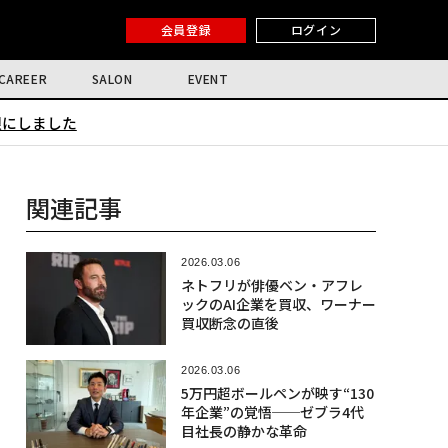
会員登録
ログイン
CAREER
SALON
EVENT
限にしました
関連記事
2026.03.06
ネトフリが俳優ベン・アフレ
ックのAI企業を買収、ワーナー
買収断念の直後
2026.03.06
5万円超ボールペンが映す“130
年企業”の覚悟──ゼブラ4代
目社長の静かな革命