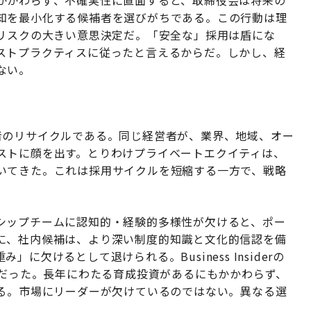
かかわらず、不確実性に直面すると、取締役会は将来の
知を最小化する候補者を選びがちである。この行動は理
もリスクの大きい意思決定だ。「安全な」採用は盾にな
ストプラクティスに従ったと言えるからだ。しかし、経
ない。
者のリサイクルである。同じ経営者が、業界、地域、オー
ストに顔を出す。とりわけプライベートエクイティは、
いてきた。これは採用サイクルを短縮する一方で、戦略
シップチームに認知的・経験的多様性が欠けると、ポー
に、社内候補は、より深い制度的知識と文化的信認を備
欠けるとして退けられる。Business Insiderの
用だった。長年にわたる育成投資があるにもかかわらず、
える。市場にリーダーが欠けているのではない。異なる選