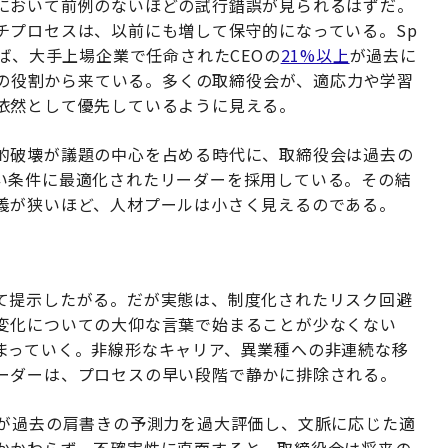
において前例のないほどの試行錯誤が見られるはずだ。
チプロセスは、以前にも増して保守的になっている。Sp
によれば、大手上場企業で任命されたCEOの
21%以上
が過去に
EOの役割から来ている。多くの取締役会が、適応力や学習
依然として優先しているように見える。
的破壊が議題の中心を占める時代に、取締役会は過去の
い条件に最適化されたリーダーを採用している。その結
義が狭いほど、人材プールは小さく見えるのである。
て提示したがる。だが実態は、制度化されたリスク回避
変化についての大仰な言葉で始まることが少なくない
まっていく。非線形なキャリア、異業種への非連続な移
ーダーは、プロセスの早い段階で静かに排除される。
が過去の肩書きの予測力を過大評価し、文脈に応じた適