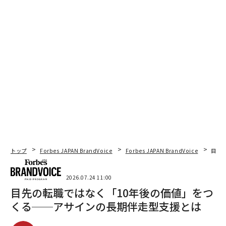
トップ
Forbes JAPAN BrandVoice
Forbes JAPAN BrandVoice
目先
2026.07.24 11:00
目先の転職ではなく「10年後の価値」をつ
くる──アサインの長期伴走型支援とは