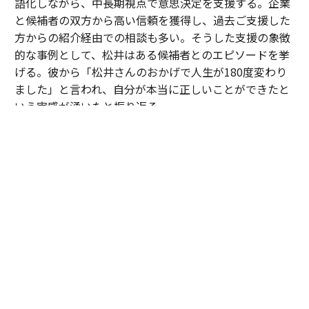
語化しながら、中長期視点で意思決定を支援する。企業
と候補者の双方から高い信頼を獲得し、過去ご支援した
方からの紹介経由での相談も多い。そうした支援の象徴
的な事例として、松井はある候補者とのエピソードを挙
げる。彼から「松井さんのおかげで人生が180度変わり
ました」と言われ、自分が本当に正しいことができたと
いう実感が湧いたと振り返る。
「30歳手前のある候補者は、中高一貫校から大手メーカ
ーへ進み、次のキャリアとして成長フェーズにある企業
への転職を検討していました。しかし、それまで歩んで
きた道とは異なる選択だったこともあり、『やはりこの
ままでいいのではないか』と何度も迷われていました。
私は特定の企業や環境を勧めたかったわけではありませ
ん。ただ、ご本人が対話を重ねる中で見えてきた価値観
や将来像を考えたとき、その選択を後悔しないために
は、一度立ち止まって自分自身の意思と向き合うことが