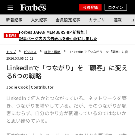
会員登録
ログイン
新着記事
人気記事
会員限定記事
カテゴリ
連載
コ
Forbes JAPAN MEMBERSHIP 新機能｜
NEWS
記事ページ内の広告表示を最小限にしました
トップ
ビジネス
経営・戦略
LinkedInで「つながり」を「顧客」に変え
2026.03.05 20:21
LinkedInで「つながり」を「顧客」に変え
る6つの戦略
Jodie Cook | Contributor
LinkedInで何人かとつながっている。ネットワークを築
き、つながりを増やしている。だが、そのつながりが顧
客にならず、自分のやり方が間違っているのではないか
と思い始めている。