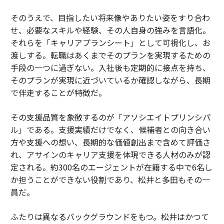
そのうえで、目指したい将来像やありたい姿をすり合わ
せ、必要なスキルや経験、その人自身の強みを言語化。
それらを「キャリアプランシート」として可視化し、お
渡しする。転職はあくまでそのプランを実現するための
手段の一つに過ぎない。入社後も定期的に接点を持ち、
そのプランが実現に近づいているか確認しながら、長期
で伴走することが特徴だ。
その支援品質を象徴するのが「アソシエイトプリンシパ
ル」である。支援実績だけでなく、候補者との向き合い
方や支援への想い、長期的な価値創出まで含めて評価さ
れ、アサインのキャリア支援を体現できる人材のみが認
定される。約300名のエージェントが在籍する中で6名し
か担うことができない役割であり、松井と多田もその一
員だ。
ふたりは異なるバックグラウンドをもつ。松井はかつて