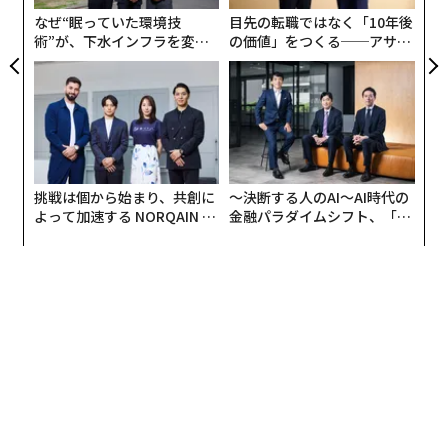
とで築かれる。
相手がすでにあなたを信頼しているとき
T
なぜ“眠っていた環境技
目先の転職ではなく「10年後
に、転換は起きる。もちろん、
術”が、下水インフラを変え
の価値」をつくる──アサイ
優れた、誠実で本物のコンテンツ
でも実現できる。だ
たのか──産総研×月島JFE
ンの長期伴走型支援とは
アクアソリューションの10年
が、それだけではない。
身近な場所で小さな集まりを開く。つながりの中から
5〜10人をコーヒーに招待し、議題は設けず、ただつな
がる時間にする。
人は、実際に会ったことのある人、好
挑戦は個から始まり、共創に
〜決断する人のAI〜AI時代の
意を持てる人、すでに助けてくれた人から買う。
まずそ
よって加速する NORQAIN JA
金融パラダイムシフト、「超
の存在になることだ。顧客になるのはその後についてく
PAN 特別座談会
個別化」の核心 【MUFG×ウ
ェルスナビ×PwC】
る。
本当に役立つ、個別最適化した支援提案を送る
「顧客維持に苦労しているという投稿を見た。それは以
前解決したことがある。私のプロセスが必要？」このメ
ッセージが効くのは、見返りを求めずに相手の具体的な
痛点に触れているからだ。