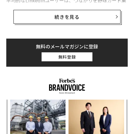
平均的なLinkedInユーザーは、つながりを野球カード集
めのように扱う。名前を集め、ありきたりなメッセージ
を送り、それでも受信箱に顧客からの問い合わせが入ら
続きを見る
ない理由がわからない。
このプラットフォームは減速の気配がない。
LinkedInの会員数は世界で10億人を超え
、月間アクティ
無料のメールマガジンに登録
ブユーザーは3億人以上にのぼる。だが、週に1回以上コ
無料登録
ンテンツを投稿するユーザーは全体の1%にすぎない。
意味のあるつながりを築く機会は、これまでになく大き
い。しかし、つながりだけでは請求書は払えない。
LinkedInのつながりを本物のビジネス関係に変
える
スパ
「
のラ
左右
プラットフォームの外へ出る
T
ィン
〜
日
多くの人はつながった後すぐに売り込みをする。これは
ズが
織
間違いだ。
本当の関係は、まず本当の価値を提供するこ
ムの
う