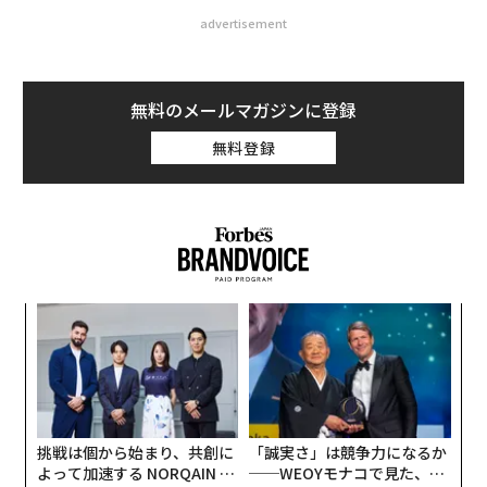
advertisement
無料のメールマガジンに登録
無料登録
内
グ
実
革
全
ク
た「
挑戦は個から始まり、共創に
「誠実さ」は競争力になるか
よって加速する NORQAIN JA
──WEOYモナコで見た、く