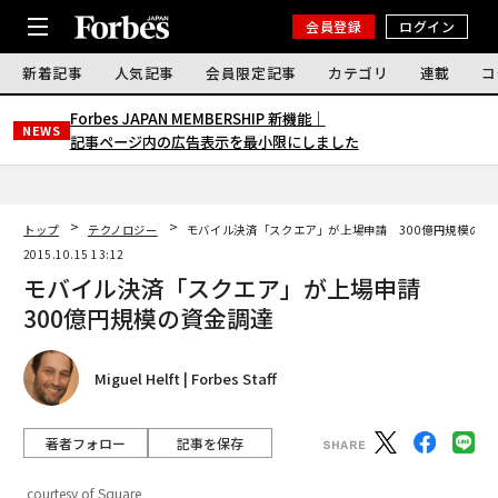
会員登録
ログイン
新着記事
人気記事
会員限定記事
カテゴリ
連載
コ
Forbes JAPAN MEMBERSHIP 新機能｜
NEWS
記事ページ内の広告表示を最小限にしました
トップ
テクノロジー
モバイル決済「スクエア」が上場申請 300億円規模の資
2015.10.15 13:12
モバイル決済「スクエア」が上場申請
300億円規模の資金調達
Miguel Helft | Forbes Staff
著者フォロー
記事を保存
courtesy of Square