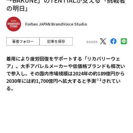
の明日」
Forbes JAPAN BrandVoice Studio
著者フォロー
記事を保存
着用により疲労回復をサポートする「リカバリーウェ
ア」。大手アパレルメーカーや低価格ブランドも相次い
で参入し、その国内市場規模は2024年の約189億円から
※1
2030年には約1,700億円へ拡大すると予測
されてい
る。
過熱するマーケットにおいて、価格競争とは一線を画す
ブランドとして独自のポジションを築いているのが、TE
NTIALの「BAKUNE」だ。「挑戦する人のコンディショ
ンに向き合い、ポテンシャルを引き出す」——。この一
貫した思想はどこから生まれ、いかにして製品に落とし