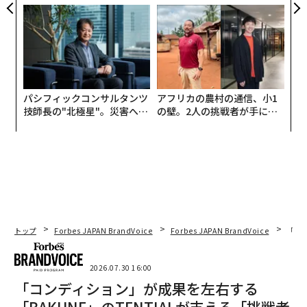
PAN 特別座談会
ら寿司の経営哲学
パシフィックコンサルタンツ
アフリカの農村の通信、小1
技師長の"北極星"。災害への
の壁。2人の挑戦者が手にし
無力感を乗り越え見つけた、
た「次なる武器」
防災一筋20年の答え
トップ
Forbes JAPAN BrandVoice
Forbes JAPAN BrandVoice
「コン
2026.07.30 16:00
「コンディション」が成果を左右する
――「BAKUNE」のTENTIALが支える「挑戦者