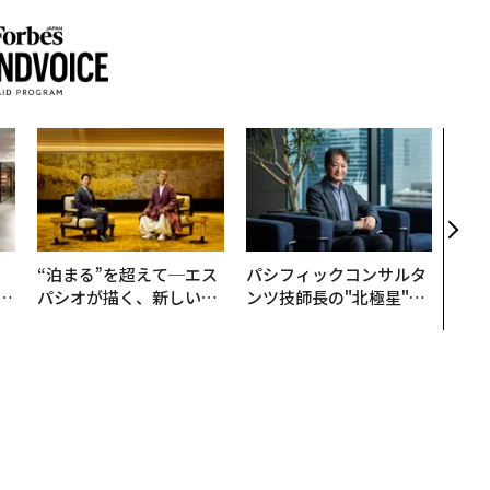
目先
年後
─ア
支援
、
“泊まる”を超えて─エス
パシフィックコンサルタ
が
パシオが描く、新しい日
ンツ技師長の"北極星"。
」
本のラグジュアリー（中
災害への無力感を乗り越
編）
え見つけた、防災一筋20
年の答え