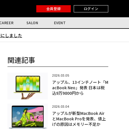
会員登録
ログイン
CAREER
SALON
EVENT
限にしました
関連記事
2026.03.05
アップル、13インチノート「M
acBook Neo」発表 日本は税
込9万9800円から
2026.03.04
アップルが新型MacBook Air
とMacBook Proを発表、値上
げの原因はメモリー不足か