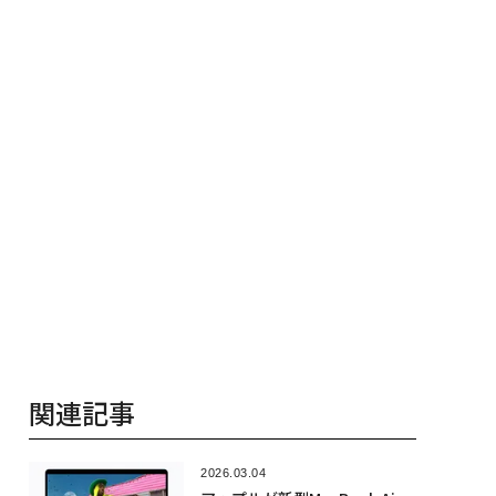
関連記事
2026.03.04
アップルが新型MacBook Air
とMacBook Proを発表、値上
げの原因はメモリー不足か
2026.02.28
iPhone 17eの発売日──アッ
プルが「すごい週」が始まる
と公表
2026.02.24
アップルの新しい低価格MacB
ookは、ウォルマートの実験で