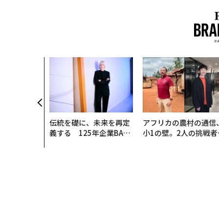
伝統を礎に、未来を再定
アフリカの農村の通信
義する 125年企業BAT
小1の壁。2人の挑戦者
が挑むスモークレスな未
手にした「次なる武器
来