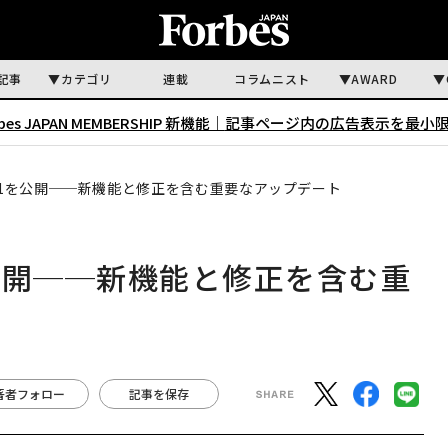
記事
カテゴリ
連載
コラムニスト
AWARD
rbes JAPAN MEMBERSHIP 新機能｜
記事ページ内の広告表示を最小
6.3.1を公開──新機能と修正を含む重要なアップデート
1を公開──新機能と修正を含む重
著者フォロー
記事を保存