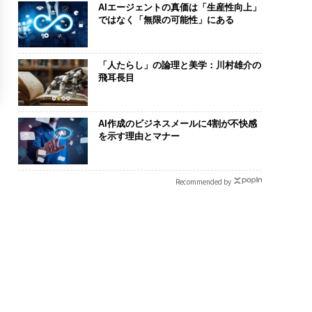
AIエージェントの真価は「生産性向上」
ではなく「無限の可能性」にある
「人たらし」の論理と美学：川村雄介の
飛耳長目
AI作成のビジネスメールに4割が不快感
を示す理由とマナー
Recommended by