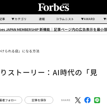
記事
カテゴリ
連載
コラムニスト
AWARD
rbes JAPAN MEMBERSHIP 新機能｜
記事ページ内の広告表示を最小
つけられる店」になる方法
りストーリー：AI時代の「見
法
著者フォロー
記事を保存