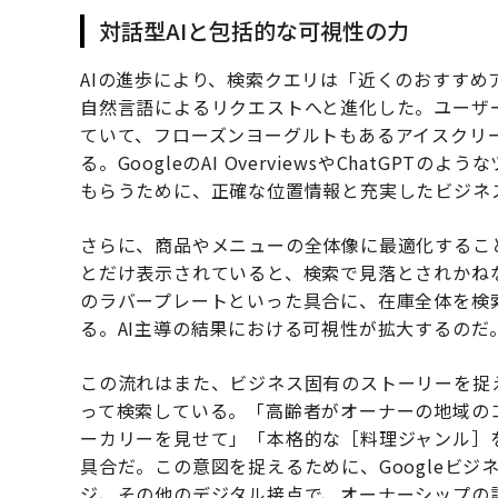
対話型AIと包括的な可視性の力
AIの進歩により、検索クエリは「近くのおすす
自然言語によるリクエストへと進化した。ユーザ
ていて、フローズンヨーグルトもあるアイスクリ
る。GoogleのAI OverviewsやChatG
もらうために、正確な位置情報と充実したビジネ
さらに、商品やメニューの全体像に最適化することで
とだけ表示されていると、検索で見落とされかね
のラバープレートといった具合に、在庫全体を検
る。AI主導の結果における可視性が拡大するのだ
この流れはまた、ビジネス固有のストーリーを捉
って検索している。「高齢者がオーナーの地域の
ーカリーを見せて」「本格的な［料理ジャンル］
具合だ。この意図を捉えるために、Googleビジネ
ジ、その他のデジタル接点で、オーナーシップの