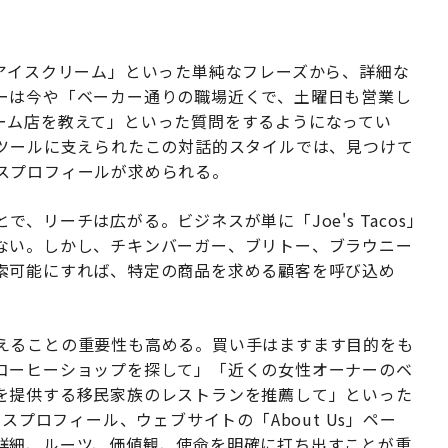
めアイスクリーム」といった単純なフレーズから、詳細な
ーは今や「ベーカー通りの職場近くで、土曜日も営業し
ーム店を教えて」といった質問をするようになってい
PTのようなツールに支えられたこの対話的スタイルでは、見つけて
スプロフィールが求められる。
、リーチは広がる。ビジネスが単に「Joe's Tacos」
ない。しかし、チキンバーガー、ブリトー、ブラウニー
索可能にすれば、特定の商品を求める顧客を呼び込め
。
えることの重要性も高める。買い手はますます目的をも
コーヒーショップを探して」「近くの女性オーナーのベ
を提供する移民家族のレストランを推薦して」といった
スプロフィール、ウェブサイトの「About Us」ペー
詳細、ルーツ、価値観、使命を明確に打ち出すことが重