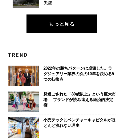
失墜
もっと見る
TREND
2022年の勝ちパターンは崩壊した。ラ
グジュアリー業界の次の10年を決める5
つの転換点
見過ごされた「80歳以上」という巨大市
場──ブランドが読み違える経済的決定
権
小売テックにベンチャーキャピタルがほ
とんど流れない理由