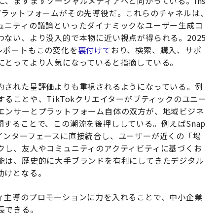
、ますますソーシャルメディアへと向かっている。Ins
tといったプラットフォームがその先導役だ。これらのチャネルは、
ュニティの議論といったダイナミックなユーザー生成コ
ない、より没入的で本物に近い視点が得られる。2025
nds」レポートもこの変化を
裏付けて
おり、検索、購入、サポ
にとってより人気になっていると指摘している。
約された星評価よりも重視されるようになっている。例
ることや、TikTokクリエイターがブティックのユニー
エンサーとプラットフォーム自体の双方が、地域ビジネ
することで、この潮流を後押ししている。例えばSnap
発見をインターフェースに直接統合し、ユーザーが近くの「場
クし、友人やコミュニティのアクティビティに基づくお
能は、歴史的に大手ブランドを有利にしてきたデジタル
助けとなる。
ィ主導のプロモーションに力を入れることで、中小企業
長できる。