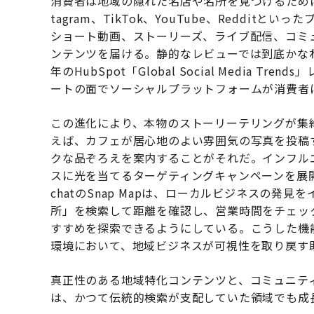
消費者は地域の隠れた名店や名所を見つけるために
tagram、TikTok、YouTube、Reddi
ショート動画、ストーリーズ、ライブ配信、コミ
ンテンツを届ける。静的なレビューでは到底かなわ
年のHubSpot「Global Social Media Tre
ートの面でソーシャルプラットフォームが消費者
この進化により、本物のストーリーテリングが集
えば、カフェが居心地のよい雰囲気の写真を投稿す
クな品ぞろえを案内することがそれだ。インフル
スに光を当てるターゲティングキャンペーンを展開
chatのSnap Mapは、ローカルビジネスの
所」を検索して距離を確認し、営業時間をチェッ
すすめを探索できるようにしている。こうした機
環境において、地域ビジネスが可視性を取り戻す
真正性のある地域特化コンテンツと、コミュニテ
は、かつて伝統的検索が支配していた領域でも成