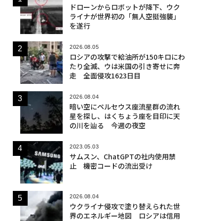
ドローンからロボットが降下、ウク
ライナが世界初の「無人空挺強襲」
を遂行
2026.08.05
ロシアの攻撃で給油所が150キロにわ
たり全滅、ウは米国の引き寄せに奔
走 全面侵攻1623日目
2026.08.04
暗い空にペルセウス座流星群の流れ
星を探し、はくちょう座を目印に天
の川を辿る 今週の夜空
2023.05.03
サムスン、ChatGPTの社内使用禁
止 機密コードの流出受け
2026.08.04
ウクライナ侵攻で塗り替えられた世
界のエネルギー地図 ロシアは信用