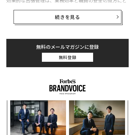
効果的な出張管理は、業務効率と職員の安全の双方にと
って不可欠である。しかし多くのNGOは、断片的または
時代遅れの出張プロセスに苦しみ続けており、非効率性
続きを見る
やコンプライアンス上のリスクを抱えている。
以下では、より強固な出張管理の実践に投資すること
で、NGOがどのような恩恵を得られるかを概説する。
無料のメールマガジンに登録
無料登録
NGOが直面する特有の出張課題
出張管理においてNGOが直面する複雑さの度合いは、多
くの民間企業が対処しなければならないレベルをはるか
に超えている。国際航空券を1枚購入するだけでも、ド
ナーのルール、フライ・アメリカ法の要件、オープンス
カイ協定、日当（per diem）の制約などを満たす必要が
年後
挑
ある場合がある。状況は際限なく複雑であり、有意義な
サイ
よっ
PA
活動を行おうとするNGOにとって大きな間接負担を生み
ンツ
エ
うる。
への
設オ
た、
が