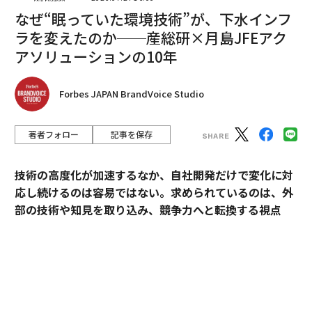
なぜ“眠っていた環境技術”が、下水インフ
・
統合型テクノロジープラットフォームを利用する。
近
ラを変えたのか──産総研×月島JFEアク
年、一部のNGOは組織内の出張関連事項すべてを一元管
理できる高度なプラットフォームの導入を始めている。
アソリューションの10年
これらのシステムは戦略的に導入する必要があるが、優
れた可視性や時間を節約する自動化など、多くの利点を
Forbes JAPAN BrandVoice Studio
提供する。
著者フォロー
記事を保存
NGOが出張レポーティングに求めるべきこと
質の高いレポーティングは、NGOが出張管理システムに
技術の高度化が加速するなか、自社開発だけで変化に対
求めるものの中核である。すべてのチケットは、適切な
応し続けるのは容易ではない。求められているのは、外
文書や正当化の根拠、そしてコンプライアンスの証明と
部の技術や知見を取り込み、競争力へと転換する視点
ひもづけて追跡される必要がある。領収書は経費精算レ
だ。
ポートに結び付けなければならない。ドナーは、こうし
た情報がすべて整っており、全体の整合性が取れている
産業技術総合研究所（以下、産総研）は、先端技術の研
ことを確認したいと考える。
究開発にとどまらず、企業の新規事業創出や価値向上に
貢献してきた実績を有する。本連載では、産総研と企業
出張を追跡するために組織が用いるどのような手段であ