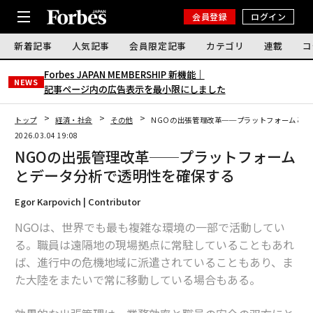
会員登録
ログイン
新着記事
人気記事
会員限定記事
カテゴリ
連載
コ
Forbes JAPAN MEMBERSHIP 新機能｜
NEWS
記事ページ内の広告表示を最小限にしました
トップ
経済・社会
その他
NGOの出張管理改革──プラットフォームとデ
2026.03.04 19:08
NGOの出張管理改革──プラットフォーム
とデータ分析で透明性を確保する
Egor Karpovich | Contributor
NGOは、世界でも最も複雑な環境の一部で活動してい
る。職員は遠隔地の現場拠点に常駐していることもあれ
ば、進行中の危機地域に派遣されていることもあり、ま
た大陸をまたいで常に移動している場合もある。