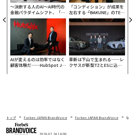
が
NGOの出張管理オプション
〜決断する人のAI〜AI時代の
「コンディション」が成果を
金融パラダイムシフト、「超
左右する――「BAKUNE」のTEN
現在、NGOには現場で頻繁に活動する職員の出張を管理
個別化」の核心 【MUFG×ウ
TIALが支える「挑戦者の明
するためのいくつかの選択肢がある。
ェルスナビ×PwC】
日」
・
社内チームと手作業のプロセスに頼る。
共有スプレッ
ドシート、メールでの承認、紙の書類を用いれば、一般
的なNGOの出張を管理することは可能である。このアプ
AIが変えるのは効率ではなく
革新は下山で生まれる──レ
ローチには一定の柔軟性があり初期費用も非常に低い
顧客体験だ──HubSpot Ja
クサスが新型TZとESに込め
が、ミスが起きやすく、コスト削減の機会を逃しやす
panが語る「Grow Better」
た「DISCOVER」の哲学
い。
な組織のつくり方
・
旅行代理店と連携する。
管理業務の一部または全部を
代理店に外部委託することで、すでに過重労働になりが
ちな職員の時間を節約できる。残念ながらこの選択肢は
高額になりうるうえ、リアルタイムのコンプライアンス
トップ
Forbes JAPAN BrandVoice
Forbes JAPAN BrandVoice
なぜ
確認や詳細な経費追跡といった重要な要素が常に提供さ
れるとは限らない。
2026.07.24 16:00