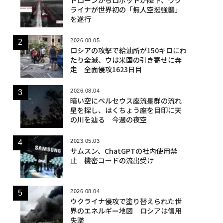
ライナが世界初の「無人空挺強襲」
を遂行
2026.08.05
ロシアの攻撃で給油所が150キロにわ
たり全滅、ウは米国の引き寄せに奔
走 全面侵攻1623日目
2026.08.04
暗い空にペルセウス座流星群の流れ
星を探し、はくちょう座を目印に天
の川を辿る 今週の夜空
2023.05.03
サムスン、ChatGPTの社内使用禁
止 機密コードの流出受け
2026.08.04
ウクライナ侵攻で塗り替えられた世
界のエネルギー地図 ロシアは信用
失墜