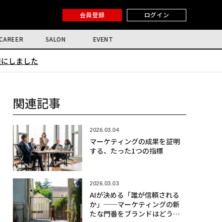
会員登録
ログイン
CAREER
SALON
EVENT
限にしました
関連記事
2026.03.04
マーケティングの成果を証明
する、たった1つの指標
2026.03.03
AIが決める「誰が信頼される
か」──マーケティングの新
たな門番をブランドはどう味