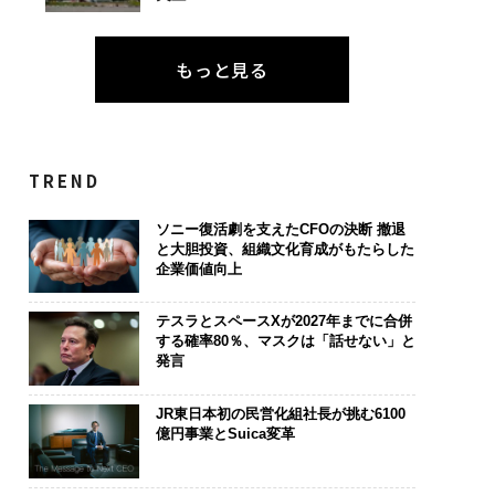
もっと見る
TREND
ソニー復活劇を支えたCFOの決断 撤退
と大胆投資、組織文化育成がもたらした
企業価値向上
テスラとスペースXが2027年までに合併
する確率80％、マスクは「話せない」と
発言
JR東日本初の民営化組社長が挑む6100
億円事業とSuica変革