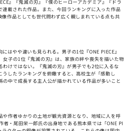
IECE』『鬼滅の刃』『僕のヒーローアカデミア』『ドラ
で連載された作品。また、今回ランキングに入った作品
映像作品としても世代問わず広く親しまれている点も共
はやや違いも見られる。男子の1位『ONE PIECE』
、女子の1位『鬼滅の刃』は、家族の絆や喪失を描いた物
るわけではない。『鬼滅の刃』が男子でも2位に入るな
こうしたランキングを俯瞰すると、高校生が「感動し
係の中で成長する主人公が描かれている作品が多いこと
品や作者ゆかりの土地が観光資源となり、地域に人を呼
の作者・尾田栄一郎氏の出身地である熊本県では「ONE PI
キャラクターの銅像が設置されている。これらの像は国内