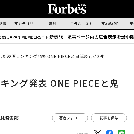
記事
カテゴリ
連載
コラムニスト
AWARD
rbes JAPAN MEMBERSHIP 新機能｜
記事ページ内の広告表示を最小
た漫画ランキング発表 ONE PIECEと鬼滅の刃が2強
グ発表 ONE PIECEと鬼
APAN編集部
著者フォロー
記事を保存