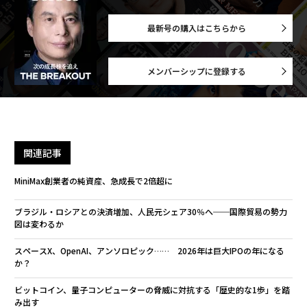
最新号の購入はこちらから
メンバーシップに登録する
関連記事
MiniMax創業者の純資産、急成長で2倍超に
ブラジル・ロシアとの決済増加、人民元シェア30％へ──国際貿易の勢力
図は変わるか
スペースX、OpenAI、アンソロピック…… 2026年は巨大IPOの年になる
か？
ビットコイン、量子コンピューターの脅威に対抗する「歴史的な1歩」を踏
み出す