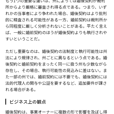
もう1つの重要な違いは、州によっては婚後契約が裁判
所からより厳格に審査され得る点である。つまり、いず
れかの当事者により争われた場合、婚後契約はより批判
的に精査される可能性がある一方、婚前契約は裁判所か
ら同程度に厳しく分析されないことがある。平たく言え
ば、一般に婚前契約のほうが婚後契約よりも執行されや
すいということだ。
ただし重要なのは、婚後契約の法制度と執行可能性は州
法により規律され、州ごとに異なるという点である。婚
後契約と婚前契約をまったく同一に扱う州も少数ながら
存在し、その場合、執行可能性の見込みに差はない。ま
た一部の州では、婚前契約には不要でも、婚後契約には
法的代理人の関与や公証を要するなど、追加要件が課さ
れる場合がある。
ビジネス上の観点
婚後契約は、事業オーナーに複数の形で影響を及ぼし得