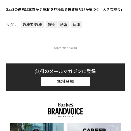
SaaSの終焉は本当か？ 銘柄を見極める投資家だけが気づく「大きな機会」
タグ：
起業家/起業
離婚
結婚
法律
advertisement
無料のメールマガジンに登録
無料登録
目