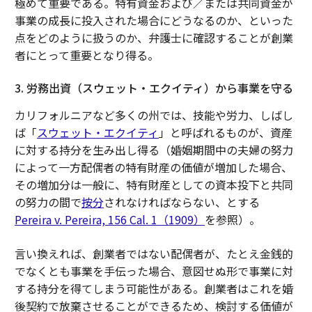
極めて重要である。特有資金および／または共同資金が
事業の成長に投入された場合にどうなるのか、といった
点をどのように扱うのか、弁護士に確認することが創業
者にとって重要となり得る。
3. 労務出資（スウェット・エクイティ）から事業を守る
カリフォルニアなど多くの州では、技能や労力、しばし
ば「
スウェット・エクイティ
」と呼ばれるものが、資産
に対する持分を生み出し得る（婚姻期間中の夫婦の努力
によって一方配偶者の特有財産の価値が増加した場合、
その増加分は一般に、特有財産としての資本投下と共同
の努力の間で
按分
されなければならない、とする
Pereira v. Pereira, 156 Cal. 1（1909）
を参照）。
言い換えれば、創業者ではない配偶者が、たとえ金銭的
でなくとも事業を手伝った場合、意図せぬ形で事業に対
する持分を得てしまう可能性がある。創業者はこれを婚
後契約で放棄させることができるため、検討する価値が