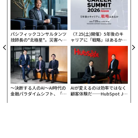
の
ン
伝
る
モ
パシフィックコンサルタンツ
〈7.25(土)開催〉5年後のキ
技師長の"北極星"。災害への
ャリアに「戦略」はあるか。
無力感を乗り越え見つけた、
トップエグゼクティブのキャ
防災一筋20年の答え
リアに触れる1日│CAREER S
UMMIT 2026
〜決断する人のAI〜AI時代の
AIが変えるのは効率ではなく
金融パラダイムシフト、「超
顧客体験だ──HubSpot Ja
個別化」の核心 【MUFG×ウ
panが語る「Grow Better」
ェルスナビ×PwC】
な組織のつくり方