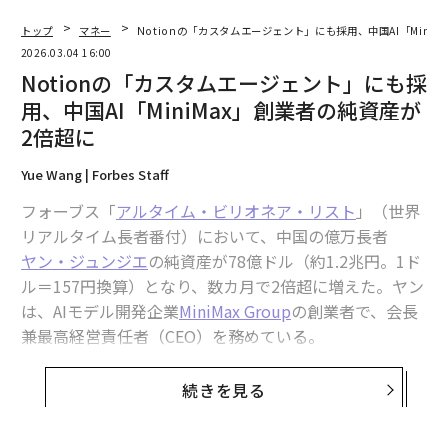
トップ
マネー
Notionの「カスタムエージェント」にも採用、中国AI「Mini
2026.03.04 16:00
Notionの「カスタムエージェント」にも採
用、中国AI「MiniMax」創業者の純資産が
2倍超に
Yue Wang | Forbes Staff
フォーブス「
アルタイム・ビリオネア・リスト
」（世界
リアルタイム長者番付）において、中国の億万長者
ヤン・ジュンジエ
の純資産が78億ドル（約1.2兆円。1ド
ル＝157円換算）となり、数カ月で2倍超に増えた。ヤン
は、AIモデル開発企業
MiniMax Group
の創業者で、会長
兼最高経営責任者（CEO）を務めている。
MiniMaxは1月、香港で6億1800万ドル（約970億円）の
続きを見る
新規株式公開（IPO）を実施した。これ以来同社AI製品
への需要が急伸し、世界中で顧客を集めていることが背