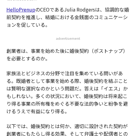
HelloPrenup
のCEOであるJulia Rodgersは、協調的な婚
前契約を推進し、結婚における金銭面のコミュニケーシ
ョンを促している。
advertisement
創業者は、事業を始めた後に婚後契約（ポストナップ）
を必要とするのか。
家族法とビジネスの分野で注目を集めている問いがあ
る。既婚者として事業を始める際、婚後契約を結ぶこと
は賢明な選択なのかという問題だ。答えは「イエス」か
もしれない。多くの状況において、婚後契約は将来起こ
り得る事業の所有権をめぐる不要な法的争いと紛争を避
けるうえで有益になり得る。
以下では、婚後契約とは何か、適切に設計された契約が
創業者にもたらし得る効果、そして弁護士や配偶者との