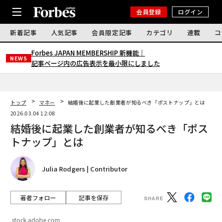
会員登録
ログイン
新着記事
人気記事
会員限定記事
カテゴリ
連載
コ
Forbes JAPAN MEMBERSHIP 新機能｜
NEWS
記事ページ内の広告表示を最小限にしました
トップ
マネー
結婚後に起業した創業者が知るべき「ポストナップ」とは
2026.03.04 12:08
結婚後に起業した創業者が知るべき「ポス
トナップ」とは
Julia Rodgers | Contributor
著者フォロー
記事を保存
stock.adobe.com