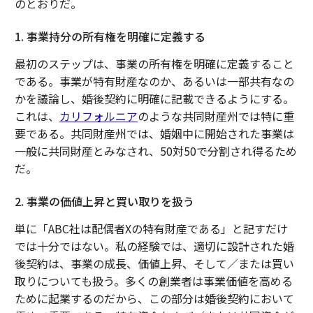
のとおりだ。
1. 事業持分の所有権を明確に定義する
最初のステップは、事業の所有権を明確に定義すること
である。事業が特有財産なのか、あるいは一部共有なの
かを議論し、婚後契約に明確に記載できるようにする。
これは、
カリフォルニア
のような共同財産州では特に重
要である。共同財産州では、婚姻中に開始された事業は
一般に共同財産とみなされ、50対50で分割され得るため
だ。
2. 事業の価値上昇と買い取りを扱う
単に「ABC社は配偶者Xの特有財産である」と記すだけ
では十分ではない。私の経験では、適切に設計された婚
後契約は、事業の成長、価値上昇、そして／または買い
取りについても扱う。多くの創業者は事業価値を高める
ために起業するのだから、この部分は婚後契約において