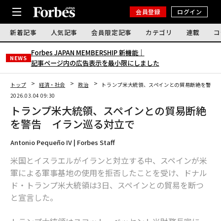
会員登録
ログイン
新着記事
人気記事
会員限定記事
カテゴリ
連載
コ
Forbes JAPAN MEMBERSHIP 新機能｜
NEWS
記事ページ内の広告表示を最小限にしました
トップ
経済・社会
政治
トランプ米大統領、スペインとの貿易断絶を警告
2026.03.04 09:30
トランプ米大統領、スペインとの貿易断絶
を警告 イラン巡る対立で
Antonio Pequeño IV | Forbes Staff
米国とイスラエルがイランと対立する中、スペインが米
軍による軍事基地の使用を拒否したことを受け、ドナル
ド・トランプ米大統領は3日、スペインとの貿易を断つ
と宣言した。