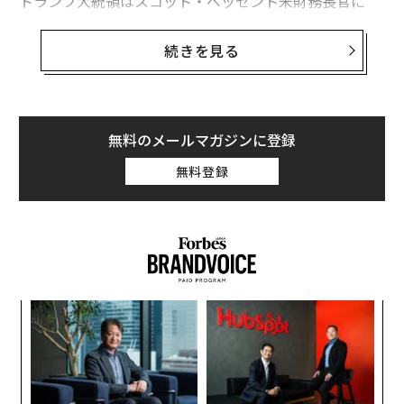
トランプ大統領はスコット・ベッセント米財務長官に
「スペインとの全ての貿易を停止」するよう指示したと
述べた。一方で、「米国が望めばスペインの基地を使用
続きを見る
できる」と主張した。同大統領はさらに「誰もわれわれ
に基地を使用するなとは言わせない」と述べ、「明日、
いや今日にでもスペインに関わる全ての取引を止めるこ
とができる」として、同国に対する禁輸措置の可能性を
無料のメールマガジンに登録
ちらつかせた。
無料登録
トランプ大統領はドイツのフリードリヒ・メルツ首相と
の会談で、この発言を行った。北大西洋条約機構（NAT
O）加盟国は昨年、2035年までに国防費を国内総生産
（GDP）の3.5％に引き上げるという目標で合意したが、
スペインのペドロ・サンチェス首相は「不合理かつ逆効
年後
“
果だ」として、同案が最終的に承認される前に拒否して
サイ
シ
いた。今回の米独首脳会談でメルツ首相は、NATOは
グ
革
「スペインに国防費の増額を説得しようとしている」と
ク
説明した。トランプ大統領は、スペインには「優れた指
た「