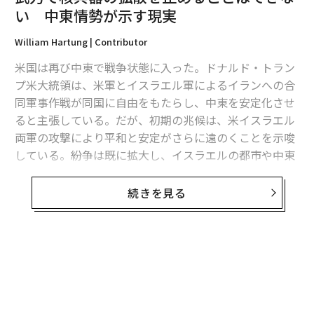
い 中東情勢が示す現実
William Hartung | Contributor
米国は再び中東で戦争状態に入った。ドナルド・トラン
プ米大統領は、米軍とイスラエル軍によるイランへの合
同軍事作戦が同国に自由をもたらし、中東を安定化させ
ると主張している。だが、初期の兆候は、米イスラエル
両軍の攻撃により平和と安定がさらに遠のくことを示唆
翻訳・編集＝安藤清香
している。紛争は既に拡大し、イスラエルの都市や中東
各地に駐留する米軍、湾岸産油国に対する報復攻撃を引
き起こしている。
続きを見る
2026年9月号発売中
トランプ大統領は、イランが核開発を巡る協議を迅速に
進めていないことに満足しなかったとして、米国の行動
最新号の購入はこちらから
を正当化している。同大統領は、イランが核開発計画を
無料のメールマガジンに登録
再構築しながら、欧州の同盟国や外国に駐留する米軍を
メンバーシップに登録する
無料登録
脅かす長距離ミサイルの開発を継続しており、「間もな
く」米本土にも到達し得ると主張した。しかし、この発