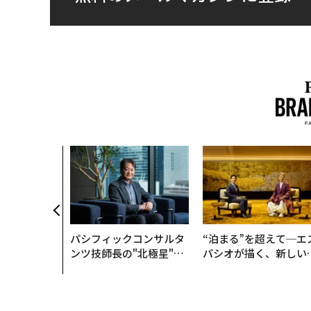
パシフィックコンサルタ
“泊まる”を超えて─エ
ンツ技師長の"北極星"。
パシオが描く、新しい
災害への無力感を乗り越
本のラグジュアリー（
え見つけた、防災一筋20
編）
年の答え