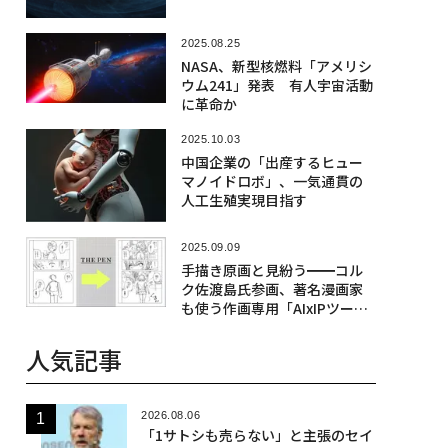
2025.08.25
NASA、新型核燃料「アメリシ
ウム241」発表 有人宇宙活動
に革命か
2025.10.03
中国企業の「出産するヒュー
マノイドロボ」、一気通貫の
人工生殖実現目指す
2025.09.09
手描き原画と見紛う━━コル
ク佐渡島氏参画、著名漫画家
も使う作画専用「AIxIPツー
ル」
人気記事
2026.08.06
「1サトシも売らない」と主張のセイ