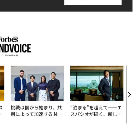
革新
─レ
Sに
R」
ス
挑戦は個から始まり、共
“泊まる”を超えて──エ
日
創によって加速する NOR
スパシオが描く、新しい
中
QAIN JAPAN 特別座談会
日本のラグジュアリー
（前編）