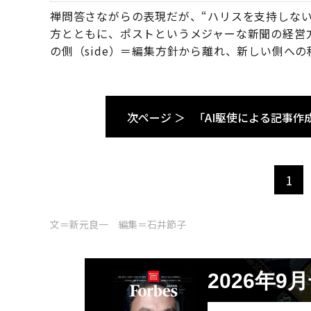
禅問答さながらの表現だが、“ハリスを支持しな
方とともに、ポストというメジャーな新聞の経営
の側（side）＝編集方針から離れ、新しい側へ
次ページ ＞
「AI駆使による記事作
1
文＝新元良一 編集＝石井節子
2026年9