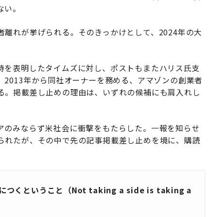
ない。
離れが挙げられる。そのきっかけとして、2024年の大
持を表明したタイムズに対し、ポストもまたハリス氏支
2013年から同社オーナーを務める、アマゾンの創業者
る。掲載差し止めの理由は、いずれの候補にも肩入れし
。
アのみならず米社会に衝撃をもたらした。一報を知らせ
られたが、その中で先の記事掲載差し止めを境に、購読
こと（Not taking a side is taking a