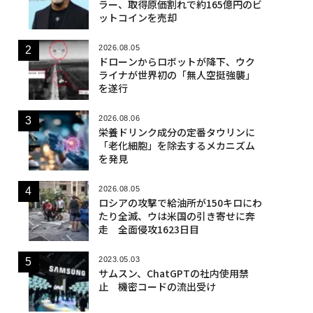
ラー、取得原価割れで約165億円のビ
ットコインを売却
2026.08.05
ドローンからロボットが降下、ウク
ライナが世界初の「無人空挺強襲」
を遂行
2026.08.06
栄養ドリンク成分の定番タウリンに
「老化細胞」を除去するメカニズム
を発見
2026.08.05
ロシアの攻撃で給油所が150キロにわ
たり全滅、ウは米国の引き寄せに奔
走 全面侵攻1623日目
2023.05.03
サムスン、ChatGPTの社内使用禁
止 機密コードの流出受け