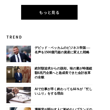
もっと見る
TREND
デビッド・ベッカムのビジネス帝国──
名声を1500億円超の資産に変えた戦略
絶対額追求からの脱却。味の素が時価総
額6兆円企業へと急成長できた会計改革
の全貌
AIで仕事が早く終わっても66％が「忙し
いふり」をする理由
博報堂が明かす人に勧めたいブランドの