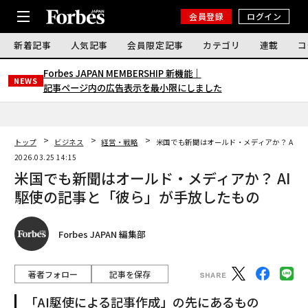
会員登録
ログイン
新着記事
人気記事
会員限定記事
カテゴリ
連載
コ
Forbes JAPAN MEMBERSHIP 新機能｜
NEWS
記事ページ内の広告表示を最小限にしました
トップ
ビジネス
経営・戦略
米国でも新聞はオールド・メディアか？ AI
2026.03.25 14:15
米国でも新聞はオールド・メディアか？ AI
駆使の記事と「彼ら」が手放したもの
Forbes JAPAN 編集部
著者フォロー
記事を保存
「AI駆使による記事作成」の先にあるもの