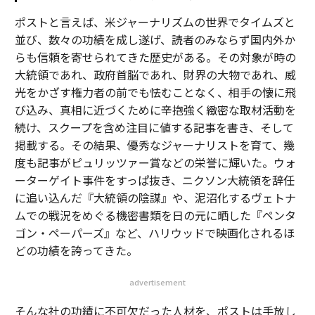
ポストと言えば、米ジャーナリズムの世界でタイムズと
並び、数々の功績を成し遂げ、読者のみならず国内外か
らも信頼を寄せられてきた歴史がある。その対象が時の
大統領であれ、政府首脳であれ、財界の大物であれ、威
光をかざす権力者の前でも怯むことなく、相手の懐に飛
び込み、真相に近づくために辛抱強く緻密な取材活動を
続け、スクープを含め注目に値する記事を書き、そして
掲載する。その結果、優秀なジャーナリストを育て、幾
度も記事がピュリッツァー賞などの栄誉に輝いた。ウォ
ーターゲイト事件をすっぱ抜き、ニクソン大統領を辞任
に追い込んだ『大統領の陰謀』や、泥沼化するヴェトナ
ムでの戦況をめぐる機密書類を日の元に晒した『ペンタ
ゴン・ペーパーズ』など、ハリウッドで映画化されるほ
どの功績を誇ってきた。
advertisement
そんな社の功績に不可欠だった人材を、ポストは手放し