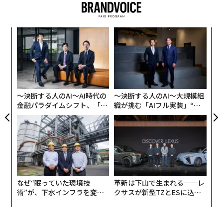
スパ
挑
のラ
よっ
PA
果を
パ
EN
技
明
無
防
〜決断する人のAI〜AI時代の
〜決断する人のAI〜大規模組
金融パラダイムシフト、「超
織が挑む「AIフル実装」“使
個別化」の核心 【MUFG×ウ
う”企業から“動く”企業へ【N
ェルスナビ×PwC】
TTドコモビジネス×PwC】
なぜ“眠っていた環境技
革新は下山で生まれる──レ
術”が、下水インフラを変え
クサスが新型TZとESに込め
たのか──産総研×月島JFE
た「DISCOVER」の哲学
アクアソリューションの10年