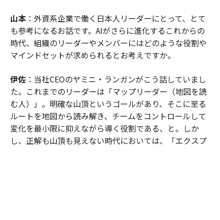
山本
：外資系企業で働く日本人リーダーにとって、とて
も参考になるお話です。AIがさらに進化するこれからの
時代、組織のリーダーやメンバーにはどのような役割や
マインドセットが求められるとお考えですか。
伊佐
：当社CEOのヤミニ・ランガンがこう話していまし
た。これまでのリーダーは「マップリーダー（地図を読
む人）」。明確な山頂というゴールがあり、そこに至る
ルートを地図から読み解き、チームをコントロールして
変化を最小限に抑えながら導く役割である、と。しか
し、正解も山頂も見えない時代においては、「エクスプ
ローラー（探検家）」でなければならない。環境の変化
を恐れず、「仮説・検証」を繰り返して進む。これはマ
ネージャーだけでなく、社員全員に求められるマインド
セットです。
AI時代を生き抜くエクスプローラー、「インパ