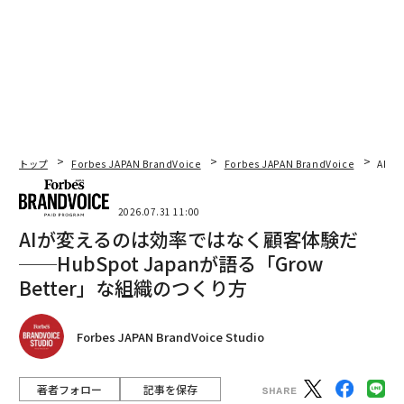
トップ
Forbes JAPAN BrandVoice
Forbes JAPAN BrandVoice
AIが
2026.07.31 11:00
AIが変えるのは効率ではなく顧客体験だ
──HubSpot Japanが語る「Grow
Better」な組織のつくり方
Forbes JAPAN BrandVoice Studio
著者フォロー
記事を保存