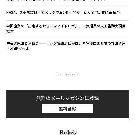
NASA、新型核燃料「アメリシウム241」発表 有人宇宙活動に革命か
中国企業の「出産するヒューマノイドロボ」、一気通貫の人工生殖実現目
指す
手描き原画と見紛う━━コルク佐渡島氏参画、著名漫画家も使う作画専用
「AIxIPツール」
advertisement
無料のメールマガジンに登録
無料登録