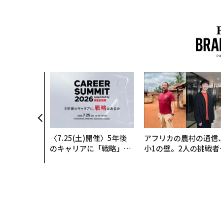
〈7.25(土)開催〉5年後
アフリカの農村の通信
のキャリアに「戦略」は
小1の壁。2人の挑戦者
あるか。トップエグゼク
手にした「次なる武器
ティブのキャリアに触れ
る1日│CAREER SUMMI
T 2026