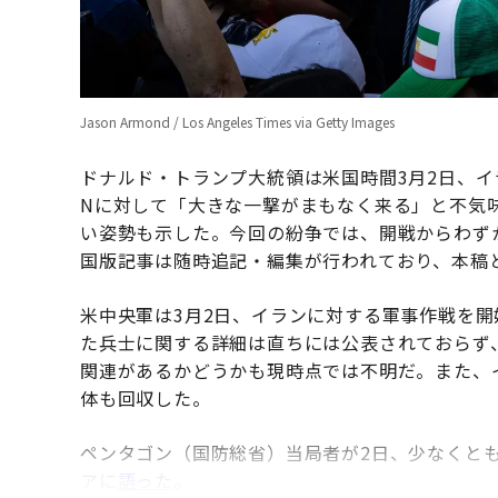
Jason Armond / Los Angeles Times via Getty Images
ドナルド・トランプ大統領は米国時間3月2日、イ
Nに対して「大きな一撃がまもなく来る」と不気
い姿勢も示した。今回の紛争では、開戦からわず
国版記事は随時追記・編集が行われており、本稿
米中央軍は3月2日、イランに対する軍事作戦を開
た兵士に関する詳細は直ちには公表されておらず
関連があるかどうかも現時点では不明だ。また、
体も回収した。
ペンタゴン（国防総省）当局者が2日、少なくとも
アに
語った
。