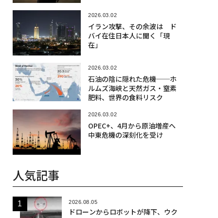
2026.03.02
イラン攻撃、その余波は ド
バイ在住日本人に聞く「現
在」
2026.03.02
石油の陰に隠れた危機──ホ
ルムズ海峡と天然ガス・窒素
肥料、世界の食料リスク
2026.03.02
OPEC+、4月から原油増産へ
中東危機の深刻化を受け
人気記事
2026.08.05
ドローンからロボットが降下、ウク