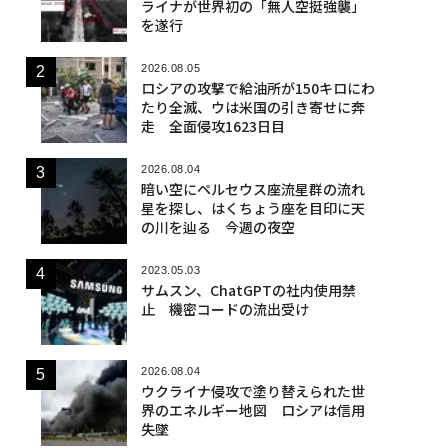
ライナが世界初の「無人空挺強襲」
を遂行
2026.08.05
ロシアの攻撃で給油所が150キロにわ
たり全滅、ウは米国の引き寄せに奔
走 全面侵攻1623日目
2026.08.04
暗い空にペルセウス座流星群の流れ
星を探し、はくちょう座を目印に天
の川を辿る 今週の夜空
2023.05.03
サムスン、ChatGPTの社内使用禁
止 機密コードの流出受け
2026.08.04
ウクライナ侵攻で塗り替えられた世
界のエネルギー地図 ロシアは信用
失墜