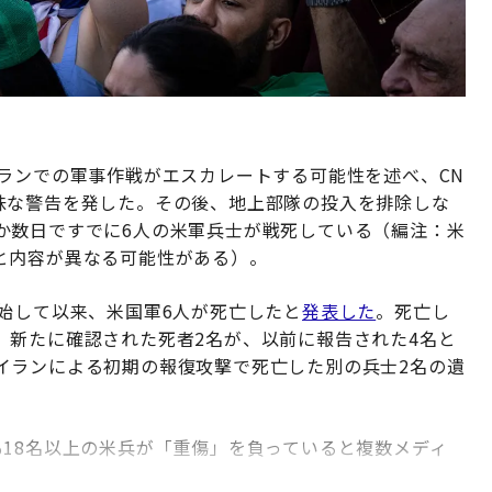
ランでの軍事作戦がエスカレートする可能性を述べ、CN
味な警告を発した。その後、地上部隊の投入を排除しな
か数日ですでに6人の米軍兵士が戦死している（編注：米
と内容が異なる可能性がある）。
始して以来、米国軍6人が死亡したと
発表した
。死亡し
、新たに確認された死者2名が、以前に報告された4名と
イランによる初期の報復攻撃で死亡した別の兵士2名の遺
18名以上の米兵が「重傷」を負っていると複数メディ