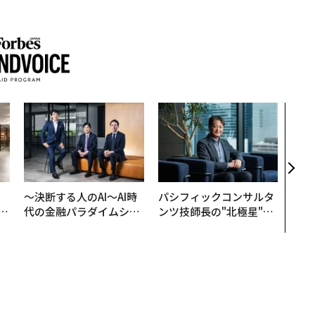
【7
継に
う視
経営
判断
、
〜決断する人のAI〜AI時
パシフィックコンサルタ
が
代の金融パラダイムシフ
ンツ技師長の"北極星"。
」
ト、「超個別化」の核心
災害への無力感を乗り越
【MUFG×ウェルスナビ
え見つけた、防災一筋20
×PwC】
年の答え