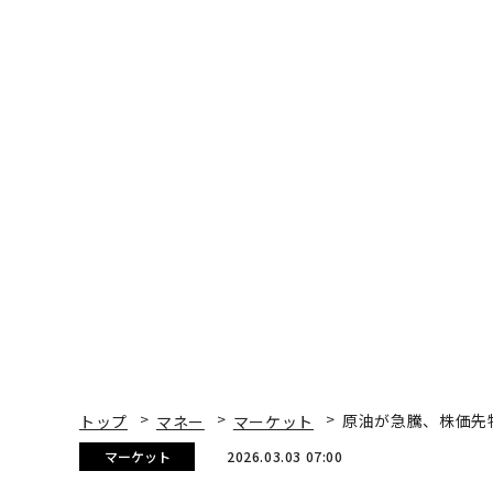
トップ
マネー
マーケット
原油が急騰、株価先
マーケット
2026.03.03 07:00
原油が急騰、株価先物は
Siladitya Ray | Forbes Staff