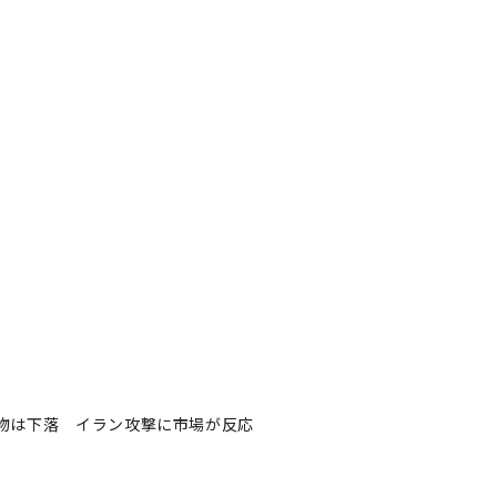
物は下落 イラン攻撃に市場が反応
下落 イラン攻撃に市場が反応
著者フォロー
記事を保存