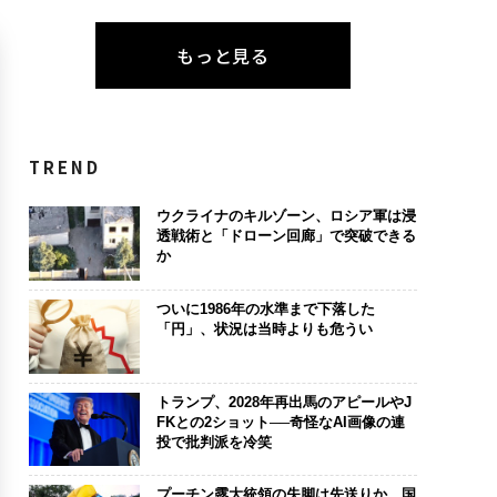
もっと見る
TREND
ウクライナのキルゾーン、ロシア軍は浸
透戦術と「ドローン回廊」で突破できる
か
ついに1986年の水準まで下落した
「円」、状況は当時よりも危うい
トランプ、2028年再出馬のアピールやJ
FKとの2ショット──奇怪なAI画像の連
投で批判派を冷笑
プーチン露大統領の失脚は先送りか 国