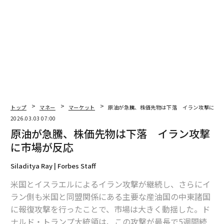
トップ
マネー
マーケット
原油が急騰、株価先物は下落 イラン攻撃に市
2026.03.03 07:00
原油が急騰、株価先物は下落 イラン攻撃
に市場が反応
Siladitya Ray | Forbes Staff
米国とイスラエルによるイラン攻撃が継続し、さらにイ
ラン側も米国と同盟関係にある主要な産油国の中東諸国
に報復攻撃を行ったことで、市場は大きく動揺した。ド
ナルド・トランプ大統領は、この攻撃が最長で5週間続