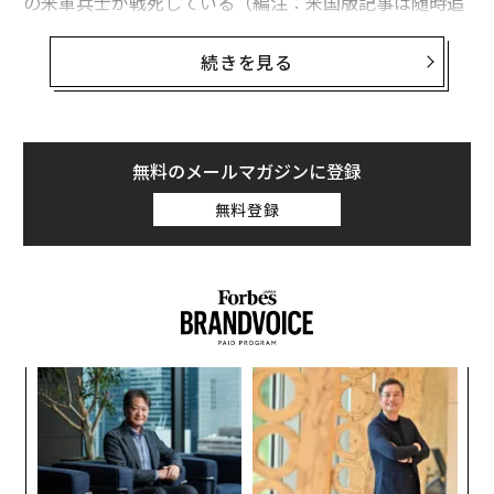
の米軍兵士が戦死している（編注：米国版記事は随時追
記・編集が行われており、本稿と内容が異なる可能性が
ある）。
続きを見る
米中央軍は3月2日、イランに対する軍事作戦を開始して
以来、米国軍6人が死亡したと
発表した
。死亡した兵士
に関する詳細は直ちには公表されておらず、新たに確認
無料のメールマガジンに登録
された死者2名が、以前に報告された4名と関連があるか
無料登録
どうかも現時点では不明だ。また、イランによる初期の
報復攻撃で死亡した別の兵士2名の遺体も回収した。
ペンタゴン（国防総省）当局者が2日、少なくとも18名
以上の米兵が「重傷」を負っていると複数メディアに
語った
。
創業
〜
シン
織
超え
う
〜
T
金
個