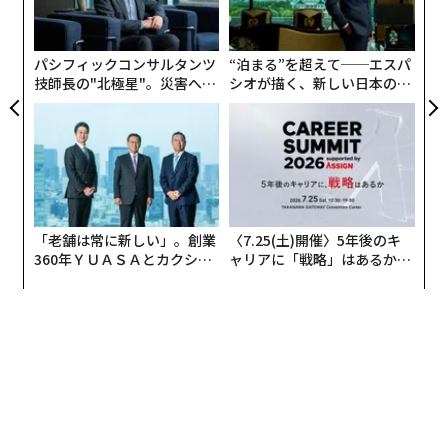
よっ
PA
パシフィックコンサルタンツ
“泊まる”を超えて──エスパ
技師長の"北極星"。災害への
シオが描く、新しい日本のラ
無力感を乗り越え見つけた、
グジュアリー（前編）
防災一筋20年の答え
「老舗は常に新しい」。創業
〈7.25(土)開催〉5年後のキ
360年ＹＵＡＳＡとカクシン
ャリアに「戦略」はあるか。
CEO田尻望が語る、AIを超え
トップエグゼクティブのキャ
る人の価値
リアに触れる1日│CAREER S
UMMIT 2026
翻訳＝江津拓哉