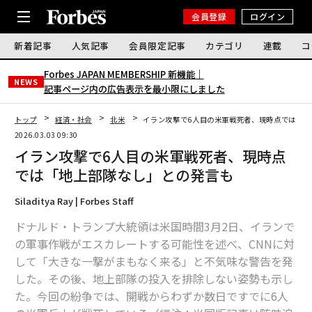
会員登録
ログイン
新着記事
人気記事
会員限定記事
カテゴリ
連載
コ
Forbes JAPAN MEMBERSHIP 新機能｜
NEWS
記事ページ内の広告表示を最小限にしました
トップ
経済・社会
北米
イラン攻撃で6人目の米軍戦死者、現時点では「地
2026.03.03 09:30
イラン攻撃で6人目の米軍戦死者、現時点
では「地上部隊なし」との発言も
Siladitya Ray | Forbes Staff
ドナルド・トランプ大統領は米国時間3月2日、イランで
の軍事作戦がエスカレートする可能性を述べ、CNNに対
して「大きな一撃がまもなく来る」と不気味な警告を発
した。その後、地上部隊の投入を排除しない姿勢も示し
た。今回の紛争では、開戦からわずか数日ですでに6人