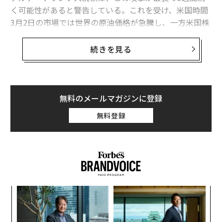
く可能性があると警告している。これを受け、米国時間
3月2日の市場では世界の原油価格が急騰し、一方米国株
の先物は大幅に下落した。
続きを見る
国際的な原油指標の北海ブレント原油先物は、2日早朝
に1バレルあたり79ドル近くまで上昇した。先週末にあ
たる2月27日からは8％の上昇幅となり、過去12カ月の最
高値をつけた。
無料のメールマガジンに登録
無料登録
米国の原油指標であるWTI原油先物も7.25％高の1バレル
あたり約72ドルとなった。
義す
内
むス
グ
実
挑
全