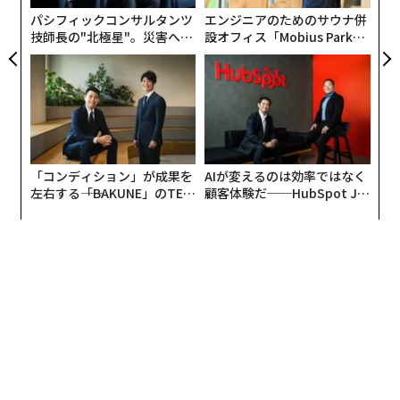
ェ
パシフィックコンサルタンツ
エンジニアのためのサウナ併
技師長の"北極星"。災害への
設オフィス「Mobius Park」
無力感を乗り越え見つけた、
がオープン──タマディック
防災一筋20年の答え
が健康経営を徹底する理由
「コンディション」が成果を
AIが変えるのは効率ではなく
左右する――「BAKUNE」のTEN
顧客体験だ──HubSpot Ja
TIALが支える「挑戦者の明
panが語る「Grow Better」
日」
な組織のつくり方