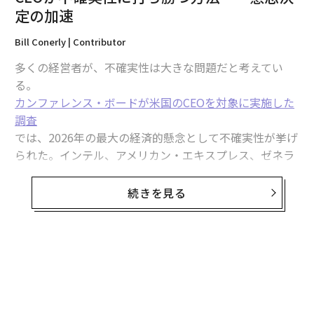
定の加速
Bill Conerly | Contributor
多くの経営者が、不確実性は大きな問題だと考えてい
る。
カンファレンス・ボードが米国のCEOを対象に実施した
調査
では、2026年の最大の経済的懸念として不確実性が挙げ
2026年9月号発売中
られた。インテル、アメリカン・エキスプレス、ゼネラ
ルモーターズ、IBMなどのCEOやCFOも不確実性につい
最新号の購入はこちらから
て言及している。
続きを見る
不確実性は、企業の意思決定において遅延として現れる
メンバーシップに登録する
ことが多い。より多くのデータ、より多くの分析、より
長い承認期間を求めることによる遅れだ。
ウエスト・モンロー・パートナーズの調査
によると、
「経営陣の意思決定を最も遅らせるのは、追加データや
確実性を求める姿勢であり、次いでリスクや失敗への恐
関連記事