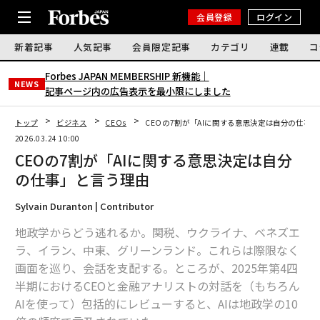
会員登録
ログイン
新着記事
人気記事
会員限定記事
カテゴリ
連載
コ
Forbes JAPAN MEMBERSHIP 新機能｜
NEWS
記事ページ内の広告表示を最小限にしました
トップ
ビジネス
CEOs
CEOの7割が「AIに関する意思決定は自分の仕事
2026.03.24 10:00
CEOの7割が「AIに関する意思決定は自分
の仕事」と言う理由
Sylvain Duranton | Contributor
地政学からどう逃れるか。関税、ウクライナ、ベネズエ
ラ、イラン、中東、グリーンランド。これらは際限なく
画面を巡り、会話を支配する。ところが、2025年第4四
半期におけるCEOと金融アナリストの対話を（もちろん
AIを使って）包括的にレビューすると、AIは地政学の10