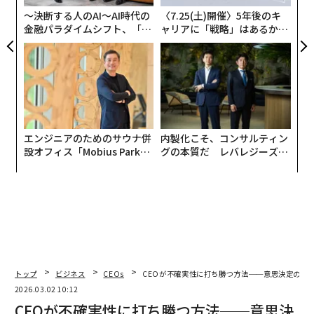
日
〜決断する人のAI〜AI時代の
〈7.25(土)開催〉5年後のキ
金融パラダイムシフト、「超
ャリアに「戦略」はあるか。
個別化」の核心 【MUFG×ウ
トップエグゼクティブのキャ
ェルスナビ×PwC】
リアに触れる1日│CAREER S
UMMIT 2026
エンジニアのためのサウナ併
内製化こそ、コンサルティン
設オフィス「Mobius Park」
グの本質だ レバレジーズが
がオープン──タマディック
実践する、次世代ファームの
が健康経営を徹底する理由
全貌
トップ
ビジネス
CEOs
CEOが不確実性に打ち勝つ方法──意思決定の加
2026.03.02 10:12
CEOが不確実性に打ち勝つ方法──意思決