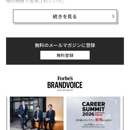
倍の頻度で言及されていた。
それは、リーダーが地政学に無関心だという意味か。も
続きを見る
ちろん違う。彼らはチームとともに、新たな世界的現実
に適応するため、自社、とりわけサプライチェーンを変
えるべく全力で取り組んでいる。しかし、こうした制約
は日常の背景の一部になりつつある。対照的にAIは、AI
無料のメールマガジンに登録
エージェントの登場によって、彼らの最大の関心事とな
無料登録
った。
最良の防御は攻撃である
2026年はAIの転換点となるだろう。ルイ14世が「朕は国
家なり」と宣言してから4世紀。いまCEOたちは口をそ
ろえて「AIは私なり」と言っている。CEOが3分の1を占
義す
「
める2300人超の世界の経営幹部を対象に実施されたAI R
むス
─
ら
adar調査によれば、72％が、組織におけるAIの主要な意
「
思決定者は自分だと考えている。これは前年の2倍だ。
左右
T