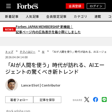
会員登録
ログイン
新着記事
人気記事
会員限定記事
カテゴリ
連載
コ
Forbes JAPAN MEMBERSHIP 新機能｜
NEWS
記事ページ内の広告表示を最小限にしました
トップ
テクノロジー
AI
「AIが人間を使う」時代が訪れる、AIエージェン
2026.04.04 14:00
「AIが人間を使う」時代が訪れる、AIエー
ジェントの驚くべき新トレンド
Lance Eliot | Contributor
著者フォロー
記事を保存
stock.adobe.com