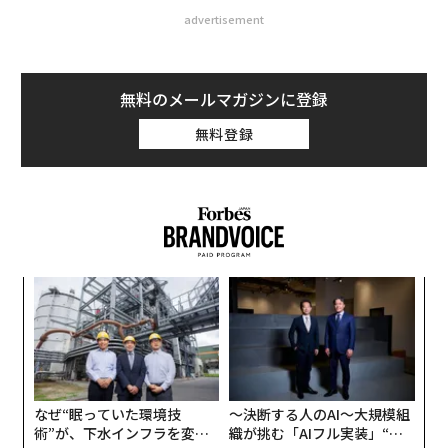
advertisement
無料のメールマガジンに登録
無料登録
年後
“
サイ
シ
グ
ンツ
伝
への
る
た、
モ
なぜ“眠っていた環境技
〜決断する人のAI〜大規模組
術”が、下水インフラを変え
織が挑む「AIフル実装」“使