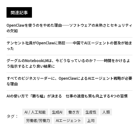
関連記事
OpenClawを使うのをやめた理由──ソフトウェアの未熟さとセキュリティ
の欠如
テンセント社員がOpenClawに熱狂──中国でAIエージェントの普及が始ま
った
グーグルのNotebookLMは、今どうなっているのか？──時間をかけるよ
う指示するとより良い結果に
すべてのビジネスリーダーに、OpenClawによるAIエージェント戦略が必要
な理由
AIの使い方で「勝ち組」が決まる 仕事の速度も質も向上する4つの習慣
AI / 人工知能
生成AI
働き方
生産性
人類
タグ：
労働者/労働力
AIエージェント
上司