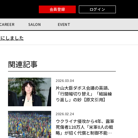
会員登録
ログイン
CAREER
SALON
EVENT
限にしました
関連記事
2026.03.04
片山大臣ダボス会議の英語、
「行間幅切り替え」「結論繰
り返し」の妙【原文引用】
2026.02.24
ウクライナ侵攻から4年、露軍
死傷者120万人「米軍0人の戦
略」が招く代償と制御不能な