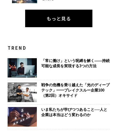
もっと見る
TREND
「常に働け」という呪縛を解く――持続
可能な成長を実現する3つの方法
戦争の危機を乗り越えた「光のディープ
テック」━━ブレイクスルー企業100
（第2回）オキサイド
いま私たちが学びつつあること──人と
企業は本当はどう変わるのか