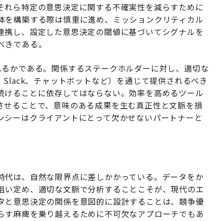
それら特定の意思決定に関する不確実性を減らすために
体を構築する際は慎重に進め、ミッションクリティカル
連携し、設定した意思決定の閾値に基づいてシグナルを
べきである。
れるかである。関係するステークホルダーに対し、適切な
Slack、チャットボットなど）を通じて提供されるべき
続けることに依存してはならない。効率を高めるツール
させることで、意味のある成果を生む真正性と文脈を損
ンシーはクライアントにとって欠かせないパートナーと
時代は、自然な限界点に差しかかっている。データをか
狙い定め、適切な文脈で分析することこそが、現代のエ
タと意思決定の関係を意図的に設計することは、競争優
らす麻痺を乗り越えるために不可欠なアプローチでもあ