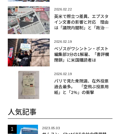
核のリスク
2026.02.22
英米で際立つ差異、エプスタ
イン文書の影響と対応 理由
は「議院内閣制」と「政治の
恥」か
2026.02.19
ベゾスがワシントン・ポスト
編集部3分の1解雇、「書評欄
閉鎖」に米国購読者は
2026.02.19
パリで見た衆院選、在外投票
過去最多。 「空飛ぶ投票用
紙」と「2%」の衝撃
人気記事
2023.05.03
サムスン、ChatGPTの社内使用禁