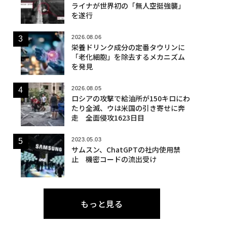
ライナが世界初の「無人空挺強襲」
を遂行
2026.08.06
栄養ドリンク成分の定番タウリンに
「老化細胞」を除去するメカニズム
を発見
2026.08.05
ロシアの攻撃で給油所が150キロにわ
たり全滅、ウは米国の引き寄せに奔
走 全面侵攻1623日目
2023.05.03
サムスン、ChatGPTの社内使用禁
止 機密コードの流出受け
もっと見る