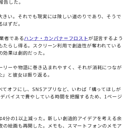
報告した。
大きい。それでも現実には険しい道のりであり、そうで
るはずだ。
業者である
ハンナ・カンパナ＝フロスト
が証言するよう
もたらし得る。スクリーン利用で創造性が奪われている
の効果は劇的だった。
ーリーや物語に巻き込まれやすく、それが消耗につなが
た」と彼女は振り返る。
べてオフにし、SNSアプリなど、いわば「構ってほしが
のデバイスで費やしている時間を把握するため、1ページ
は4分の1以上減った。新しい創造的アイデアを考える余
夜の絵画も再開した。メモも、スマートフォンのメモア