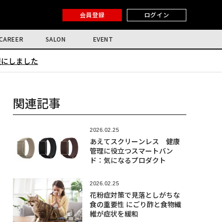
会員登録
ログイン
CAREER
SALON
EVENT
限にしました
関連記事
2026.02.25
あえてスクリーンレス 健康
管理に役立つスマートバン
ド：気になるプロダクト
2026.02.25
花粉症対策で見落としがちな
食の重要性 にごり酢と食物繊
維が症状を緩和