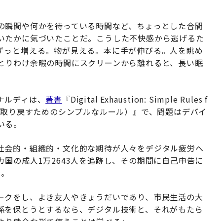
の瞬間や何かを待っている時間など、ちょっとした合間
いたかに気づいたことだ。こうした不快感から逃げるた
ずっと増える。物が見える。本に手が伸びる。人を眺め
とりわけ余暇の時間にスクリーンから離れると、長い眠
ナルディは、
著書
『
Digital Exhaustion: Simple Rules f
取り戻すためのシンプルなルール）』で、問題はデバイ
いる。
社会的・組織的・文化的な期待が人々をデジタル疲労へ
12カ国の成人1万2643人を追跡し、その期間に自己申告に
う。
ークをし、よき友人やきょうだいであり、市民生活の大
係を保とうとするなら、デジタル技術と、それがもたら