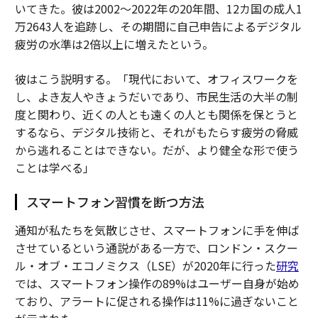
いてきた。彼は2002〜2022年の20年間、12カ国の成人1
万2643人を追跡し、その期間に自己申告によるデジタル
疲労の水準は2倍以上に増えたという。
彼はこう説明する。「現代において、オフィスワークを
し、よき友人やきょうだいであり、市民生活の大半の制
度と関わり、近くの人とも遠くの人とも関係を保とうと
するなら、デジタル技術と、それがもたらす疲労の脅威
から逃れることはできない。だが、より健全な形で使う
ことは学べる」
スマートフォン習慣を断つ方法
通知が私たちを気散じさせ、スマートフォンに手を伸ば
させているという通説がある一方で、ロンドン・スクー
ル・オブ・エコノミクス（LSE）が2020年に行った
研究
では、スマートフォン操作の89%はユーザー自身が始め
ており、アラートに促される操作は11%に過ぎないこと