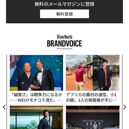
無料のメールマガジンに登録
無料登録
スポーツ用ウェアラブルデバイスで知られる「
POLAR（ポラール）
」から登場したヘルスケアバンド「
POLAR Loop
」は
スクリーンレス、つまり画面を搭載し
ない
ことが最大の特長。画面表示や通知音に気を取られ
ないことで深い思考が可能になり、集中力や想像力が高
まることも期待できる。
な
術
た
エ
ア
設オ
が
が
「誠実さ」は競争力になるか
アフリカの農村の通信、小1
──WEOYモナコで見た、く
の壁。2人の挑戦者が手にし
ら寿司の経営哲学
た「次なる武器」