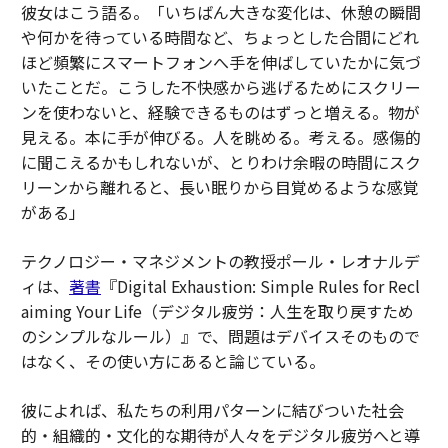
彼女はこう語る。「いちばん大きな変化は、休憩の瞬間
や何かを待っている時間など、ちょっとした合間にどれ
ほど頻繁にスマートフォンへ手を伸ばしていたかに気づ
いたことだ。こうした不快感から逃げるためにスクリー
ンを使わないと、経験できるものはずっと増える。物が
見える。本に手が伸びる。人を眺める。考える。感傷的
に聞こえるかもしれないが、とりわけ余暇の時間にスク
リーンから離れると、長い眠りから目覚めるような感覚
がある」
テクノロジー・マネジメントの教授ポール・レオナルデ
ィは、
著書
『
Digital Exhaustion: Simple Rules for Recl
aiming Your Life
（デジタル疲労：人生を取り戻すため
のシンプルなルール）』で、問題はデバイスそのもので
はなく、その使い方にあると論じている。
彼によれば、私たちの利用パターンに結びついた社会
的・組織的・文化的な期待が人々をデジタル疲労へと導