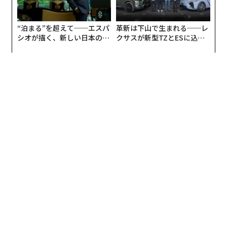
“泊まる”を超えて──エスパ
革新は下山で生まれる──レ
シオが描く、新しい日本のラ
クサスが新型TZとESに込め
グジュアリー（前編）
た「DISCOVER」の哲学
高精度センサーによる心拍計測、日中の活動量や運動の
自動記録など、健康管理に役立つ機能を搭載。睡眠の質
や量、深度などを自動モニタリングし、睡眠による休息
状況を可視化する機能も備える。本体には約4週間分の
データ保存が可能で、計測データの確認や分析結果のチ
ェックなどは専用スマホアプリから行なう仕組みだ。