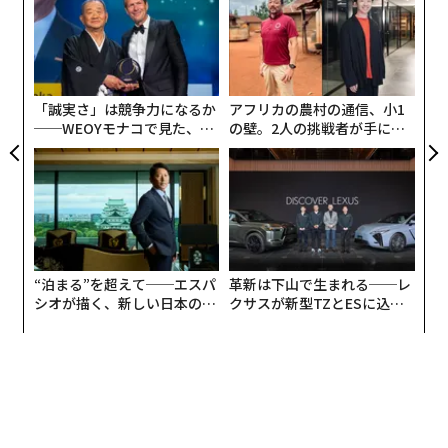
術
た
エ
ア
設オ
が
が
「誠実さ」は競争力になるか
アフリカの農村の通信、小1
──WEOYモナコで見た、く
の壁。2人の挑戦者が手にし
ら寿司の経営哲学
た「次なる武器」
“泊まる”を超えて──エスパ
革新は下山で生まれる──レ
シオが描く、新しい日本のラ
クサスが新型TZとESに込め
グジュアリー（前編）
た「DISCOVER」の哲学