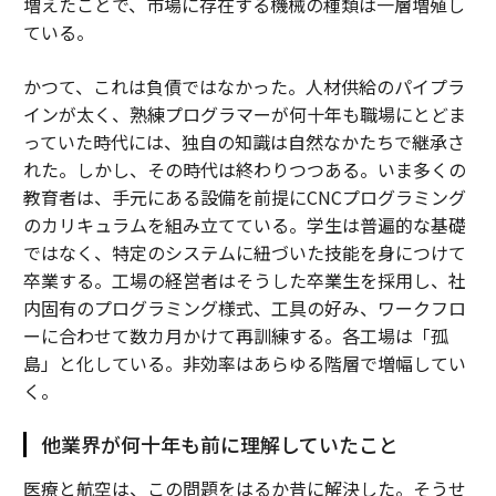
増えたことで、市場に存在する機械の種類は一層増殖し
ている。
かつて、これは負債ではなかった。人材供給のパイプラ
インが太く、熟練プログラマーが何十年も職場にとどま
っていた時代には、独自の知識は自然なかたちで継承さ
れた。しかし、その時代は終わりつつある。いま多くの
教育者は、手元にある設備を前提にCNCプログラミング
のカリキュラムを組み立てている。学生は普遍的な基礎
ではなく、特定のシステムに紐づいた技能を身につけて
卒業する。工場の経営者はそうした卒業生を採用し、社
内固有のプログラミング様式、工具の好み、ワークフロ
ーに合わせて数カ月かけて再訓練する。各工場は「孤
島」と化している。非効率はあらゆる階層で増幅してい
く。
他業界が何十年も前に理解していたこと
医療と航空は、この問題をはるか昔に解決した。そうせ