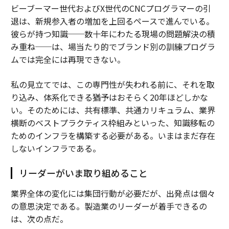
ビーブーマー世代およびX世代のCNCプログラマーの引
退は、新規参入者の増加を上回るペースで進んでいる。
彼らが持つ知識──数十年にわたる現場の問題解決の積
み重ね──は、場当たり的でブランド別の訓練プログラ
ムでは完全には再現できない。
私の見立てでは、この専門性が失われる前に、それを取
り込み、体系化できる猶予はおそらく20年ほどしかな
い。そのためには、共有標準、共通カリキュラム、業界
横断のベストプラクティス枠組みといった、知識移転の
ためのインフラを構築する必要がある。いまはまだ存在
しないインフラである。
リーダーがいま取り組めること
業界全体の変化には集団行動が必要だが、出発点は個々
の意思決定である。製造業のリーダーが着手できるの
は、次の点だ。