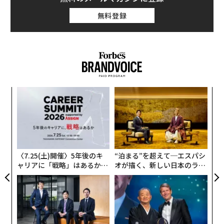
無料登録
義す
「
むス
3
C
革
る
ク
た「
〈7.25(土)開催〉5年後のキ
“泊まる”を超えて─エスパシ
ャリアに「戦略」はあるか。
オが描く、新しい日本のラグ
トップエグゼクティブのキャ
ジュアリー（中編）
リアに触れる1日│CAREER S
UMMIT 2026