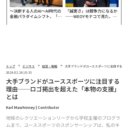
〜決断する人のAI〜AI時代の
「誠実さ」は競争力になるか
金融パラダイムシフト、「超
──WEOYモナコで見た、く
個別化」の核心 【MUFG×ウ
ら寿司の経営哲学
ェルスナビ×PwC】
トップ
ビジネス
経営・戦略
大手ブランドがユーススポーツに注目する理
2026.02.26 10:33
大手ブランドがユーススポーツに注目する
理由──ロゴ掲出を超えた「本物の支援」
とは
Karl Mawhinney | Contributor
地域のレクリエーションリーグから学校主催のプログラ
ムまで、ユーススポーツのスポンサーシップは、私のキ