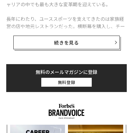
ャリアの中でも最も大きな変革期を迎えている。
長年にわたり、ユーススポーツを支えてきたのは家族経
営の店や地元レストランだった。横断幕を購入し、チー
ムに食事を提供し、金曜夜のスタンドを埋めた。しか
し、状況は急速に変化している。ユーススポーツのスポ
続きを見る
ンサーシップは、目的に根差した投資と本物のコミュニ
ティへの貢献を通じて、現在および将来の顧客とのロイ
ヤルティを築くために、大手ブランドや企業が参入する
扉を開きつつある。
無料のメールマガジンに登録
無料登録
ブランドの目的とユーススポーツが自然に重な
るとき
ブランドは
ますます
、利益を超えて真のコミュニティ支
援へとその影響力を広げたいと考えるようになってい
る。この新たな企業の社会貢献の波は、ビジョンステー
トメント、マーケティング戦略、長期目標を一変させ
義す
「