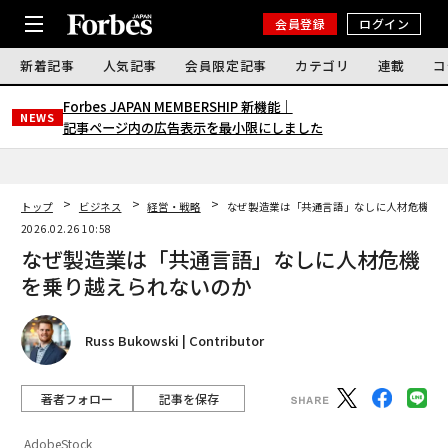
会員登録
ログイン
新着記事
人気記事
会員限定記事
カテゴリ
連載
コ
Forbes JAPAN MEMBERSHIP 新機能｜
NEWS
記事ページ内の広告表示を最小限にしました
トップ
ビジネス
経営・戦略
なぜ製造業は「共通言語」なしに人材危機を
2026.02.26 10:58
なぜ製造業は「共通言語」なしに人材危機
を乗り越えられないのか
Russ Bukowski | Contributor
著者フォロー
記事を保存
AdobeStock