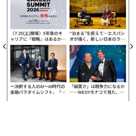
た。企業が地域コミュニティの強化を目指すなら、ユー
むス
3
C
ススポーツのスポンサーシップと支援は自然な選択肢と
革
る
なる。フィールドや体育館で、生徒たちは人間関係を築
ク
き、新しいスキルを学び、成熟した大人へと成長してい
た「
る。付け加えるなら、彼らは将来大きな購買力を持つ存
〈7.25(土)開催〉5年後のキ
“泊まる”を超えて─エスパシ
在でもある。ブランドには、その成長の旅路に寄り添う
ャリアに「戦略」はあるか。
オが描く、新しい日本のラグ
トップエグゼクティブのキャ
ジュアリー（中編）
真の機会があるのだ。
リアに触れる1日│CAREER S
UMMIT 2026
ただし、それは単なるロゴ掲出を超えた本物のパートナ
ーシップでなければならない。『Youth Sports Busines
s Report』によれば、
真正性
こそがユーススポーツマー
ケティングの最も強力な優位性の一つであり、それはコ
〜決断する人のAI〜AI時代の
「誠実さ」は競争力になるか
ミュニティの福祉への真摯な投資を示すものだという。
金融パラダイムシフト、「超
──WEOYモナコで見た、く
個別化」の核心 【MUFG×ウ
ら寿司の経営哲学
率直に言えば、次世代の若者たちは作為的なものや偽り
ェルスナビ×PwC】
に対する
許容度が極めて低い
。ゆえにユーススポーツと
パートナーシップを組むには、ニーズに応え、資金不足
のプログラムを支援し、コミュニティ全体の未来をより
良い方向に変えたいという意志が必要なのである。