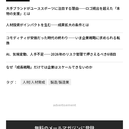
大手ブランドがユーススポーツに注目する理由──ロゴ掲出を超えた「本
物の支援」とは
人材投資がインパクトを生む──成果拡大の条件とは
コモディティが安価だった時代の終わり──いま企業戦略に求められる転
換
AI、気候変動、人手不足──2026年のリスク管理で押さえるべき6項目
なぜ「成長戦略」だけでは企業はスケールできないのか
タグ：
人材/人材育成
製造/製造業
advertisement
無料のメールマガジンに登録