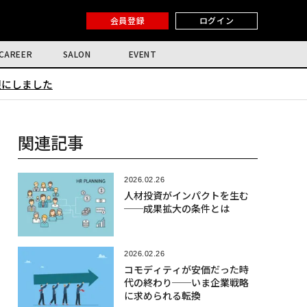
会員登録
ログイン
CAREER
SALON
EVENT
限にしました
関連記事
2026.02.26
人材投資がインパクトを生む
──成果拡大の条件とは
2026.02.26
コモディティが安価だった時
代の終わり──いま企業戦略
に求められる転換