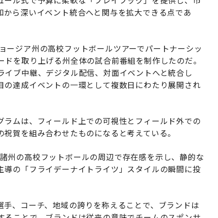
知から深いイベント統合へと関与を拡大できる点であ
in'とジョージア州の高校フットボールツアーでパートナーシッ
ードを取り上げる州全体の試合前番組を制作したのだ。
ライブ中継、デジタル配信、対面イベントへと統合し
目の達成イベントの一環として複数日にわたり展開され
グラムは、フィールド上での可視性とフィールド外での
の祝賀を組み合わせたものになると考えている。
は南部諸州の高校フットボールの周辺で存在感を示し、静的な
主導の「フライデーナイトライツ」スタイルの瞬間に投
選手、コーチ、地域の誇りを称えることで、ブランドは
することで、ブランドは従来の意味でチームのスポンサ