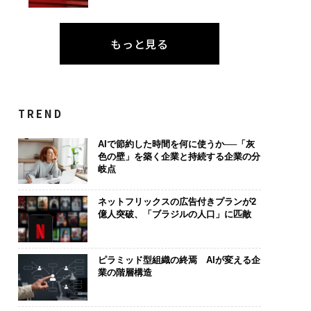
もっと見る
TREND
AIで節約した時間を何に使うか──「灰
色の壁」を築く企業と持続する企業の分
岐点
ネットフリックスの広告付きプランが2
億人突破、「ブラジルの人口」に匹敵
ピラミッド型組織の終焉 AIが変える企
業の階層構造