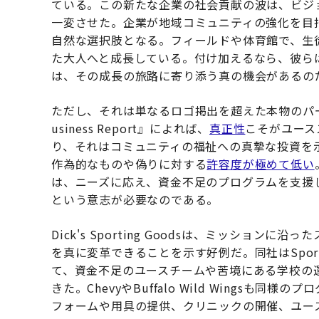
ている。この新たな企業の社会貢献の波は、ビジ
一変させた。企業が地域コミュニティの強化を目
自然な選択肢となる。フィールドや体育館で、生
た大人へと成長している。付け加えるなら、彼ら
は、その成長の旅路に寄り添う真の機会があるの
ただし、それは単なるロゴ掲出を超えた本物のパートナ
usiness Report』によれば、
真正性
こそがユース
り、それはコミュニティの福祉への真摯な投資を
作為的なものや偽りに対する
許容度が極めて低い
は、ニーズに応え、資金不足のプログラムを支援
という意志が必要なのである。
Dick's Sporting Goodsは、ミッショ
を真に変革できることを示す好例だ。同社はSports Mat
て、資金不足のユースチームや苦境にある学校の
きた。ChevyやBuffalo Wild Wings
フォームや用具の提供、クリニックの開催、ユー