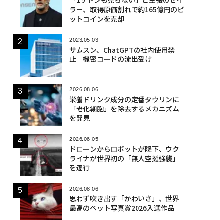
ラー、取得原価割れで約165億円のビ
ットコインを売却
2023.05.03
サムスン、ChatGPTの社内使用禁
止 機密コードの流出受け
2026.08.06
栄養ドリンク成分の定番タウリンに
「老化細胞」を除去するメカニズム
を発見
2026.08.05
ドローンからロボットが降下、ウク
ライナが世界初の「無人空挺強襲」
を遂行
2026.08.06
思わず吹き出す「かわいさ」、世界
最高のペット写真賞2026入選作品