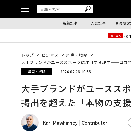
新着記事
人気記事
会員限定
Fo
NEWS
トップ
ビジネス
経営・戦略
大手ブランドがユーススポーツに注目する理由──ロゴ
経営・戦略
2026.02.26 10:33
大手ブランドがユースス
掲出を超えた「本物の支
Karl Mawhinney | Contributor