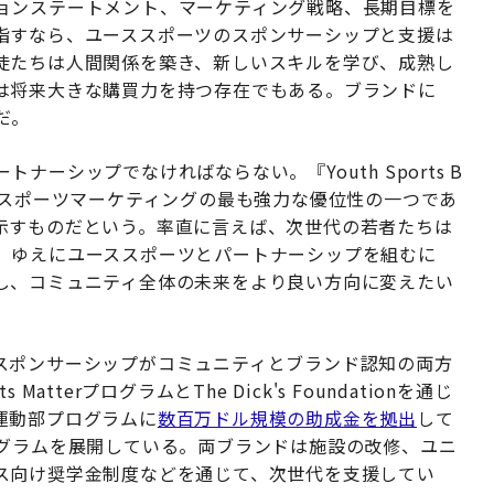
ョンステートメント、マーケティング戦略、長期目標を
指すなら、ユーススポーツのスポンサーシップと支援は
徒たちは人間関係を築き、新しいスキルを学び、成熟し
は将来大きな購買力を持つ存在でもある。ブランドに
だ。
ーシップでなければならない。『Youth Sports B
スポーツマーケティングの最も強力な優位性の一つであ
示すものだという。率直に言えば、次世代の若者たちは
。ゆえにユーススポーツとパートナーシップを組むに
し、コミュニティ全体の未来をより良い方向に変えたい
ンに沿ったスポンサーシップがコミュニティとブランド認知の両方
terプログラムとThe Dick's Foundationを通じ
運動部プログラムに
数百万ドル規模の助成金を拠出
して
も同様のプログラムを展開している。両ブランドは施設の改修、ユニ
ス向け奨学金制度などを通じて、次世代を支援してい