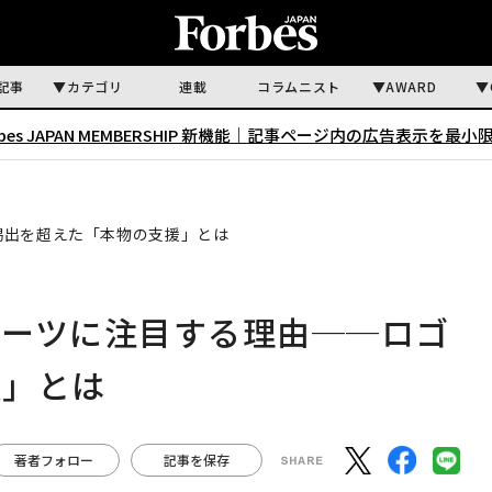
記事
カテゴリ
連載
コラムニスト
AWARD
rbes JAPAN MEMBERSHIP 新機能｜
記事ページ内の広告表示を最小
掲出を超えた「本物の支援」とは
ポーツに注目する理由──ロゴ
援」とは
著者フォロー
記事を保存