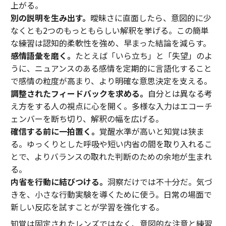
上がる。
別の説明を生み出す。
曖昧さに直面したら、意図的に少
なくとも2つのもっともらしい解釈を挙げる。この簡単
な練習は認知的柔軟性を強め、早まった結論を減らす。
感情語彙を磨く。
たとえば「いら立ち」と「失望」のよ
うに、ニュアンスのある感情を定期的に言語化すること
で感情の粒度が高まり、より明確な意思決定を支える。
調整されたフィードバックを求める。
自分とは異なる考
え方をする人の視点に心を開く。多様な入力はエコーチ
ェンバーを断ち切り、解釈の幅を広げる。
確信する前に一拍置く。
覚醒水準が高いと知覚は狭ま
る。ゆっくりとした呼吸や短い内省の間を取り入れるこ
とで、よりバランスの取れた判断のための余地が生まれ
る。
内省を行動に結びつける。
洞察だけでは不十分だ。気づ
きを、小さな行動実験を導くために使う。日常の場面で
新しい反応を試すことが学習を強化する。
知覚は固定されたレンズではなく、意図的な注意と練習