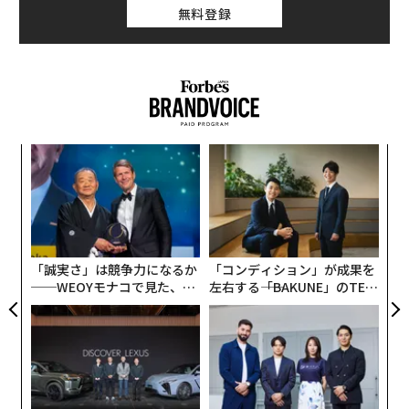
無料登録
この速さにより、クサリヘビは体のサイズ比において地
球上で最も動きの速い脊椎動物の一つに数えられてい
る。生物学者にとって、クサリヘビの攻撃は、進化にお
ける普遍的な課題──すなわち「獲物が逃げたり反撃し
たりする前に、いかにして致命的な一撃を加えるか」と
いう問いに対する、一つの究極の答えなのだ。
内
グ
実
“
全
シ
グ
「誠実さ」は競争力になるか
「コンディション」が成果を
──WEOYモナコで見た、く
左右する――「BAKUNE」のTEN
ら寿司の経営哲学
TIALが支える「挑戦者の明
日」