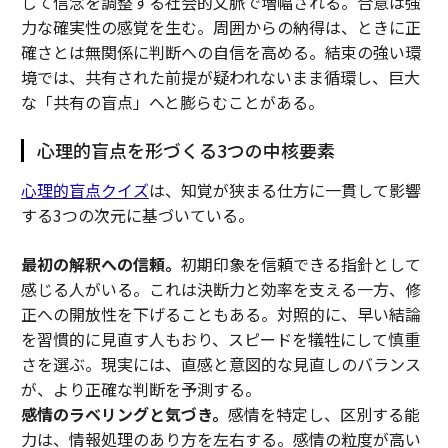
して信念を調整する社会的文脈で増幅される。合意は強
力な確実性の感覚を生む。周囲からの納得は、ときに正
確さとは無関係に判断への自信を高める。結束の強い環
境では、共有された前提が疑われないまま循環し、巨大
な「共有の盲点」へと膨らむことがある。
心理的盲点を形づくる3つの中核要素
心理的盲点クイズ
は、知覚が狭まる仕方に一貫して影響
する3つの次元に基づいている。
最初の解釈への信頼。
初期印象を信頼できる指針として
感じる人がいる。これは決断力と効率を支える一方、修
正への開放性を下げることもある。対照的に、早い結論
を習慣的に見直す人もおり、スピードを犠牲にして慎重
さを選ぶ。現実には、直感と意図的な見直しのバランス
が、より正確な判断を予測する。
感情のラベリングと気づき。
感情を特定し、区別する能
力は、情報処理のあり方を左右する。感情の粒度が高い