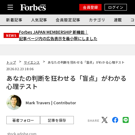
会員登録
ログイン
新着記事
人気記事
会員限定記事
カテゴリ
連載
コ
Forbes JAPAN MEMBERSHIP 新機能｜
NEWS
記事ページ内の広告表示を最小限にしました
トップ
サイエンス
あなたの判断を狂わせる「盲点」がわかる心理テスト
2026.02.23 18:06
あなたの判断を狂わせる「盲点」がわかる
心理テスト
Mark Travers | Contributor
著者フォロー
記事を保存
stock.adobe.com