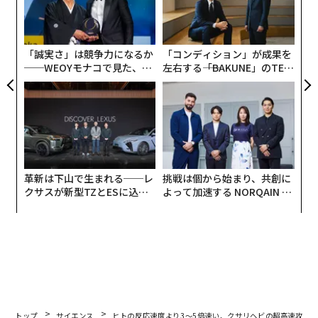
“
全
シ
グ
「誠実さ」は競争力になるか
「コンディション」が成果を
──WEOYモナコで見た、く
左右する――「BAKUNE」のTEN
ら寿司の経営哲学
TIALが支える「挑戦者の明
日」
革新は下山で生まれる──レ
挑戦は個から始まり、共創に
クサスが新型TZとESに込め
よって加速する NORQAIN JA
た「DISCOVER」の哲学
PAN 特別座談会
トップ
サイエンス
ヒトの反応速度より3～5倍速い、クサリヘビの超高速攻撃