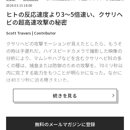
2026.03.15 18:00
ヒトの反応速度より3～5倍速い、クサリヘ
ビの超高速攻撃の秘密
Scott Travers | Contributor
クサリヘビの攻撃モーションが見えたとしたら、もうそ
の時は手遅れだ。ハイスピードカメラで撮影した映像の
分析により、マムシやハブなどを含むクサリヘビ科の多
くの種は、捕食または防御のための攻撃を、70ミリ秒以
内に完了する能力をもつことが明らかになった。なかに
は40ミリ秒に迫る種さえいた。
これらは、平均的なヒトの反応時間よりもはるかに短
続きを見る
い。ヒトが視覚刺激に反応するには、通常200～250ミリ
秒を要する。つまり、どんなにトレーニングを積んだア
スリートであっても、クサリヘビの攻撃を意識的に回避
することは不可能だということだ。
無料のメールマガジンに登録