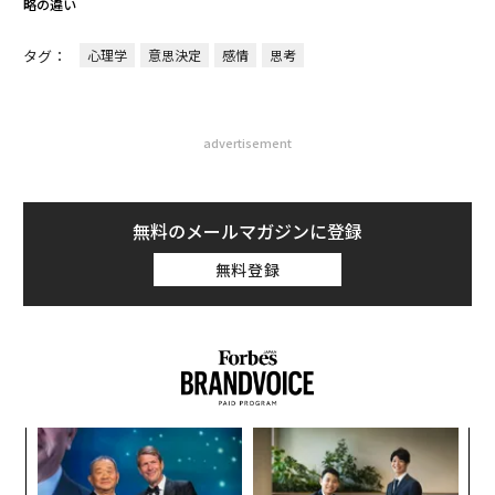
略の違い
タグ：
心理学
意思決定
感情
思考
advertisement
無料のメールマガジンに登録
無料登録
内
グ
実