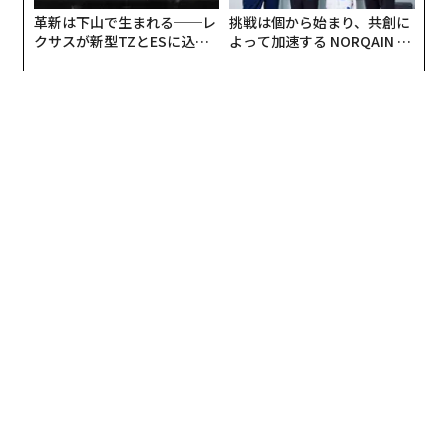
革新は下山で生まれる──レ
挑戦は個から始まり、共創に
クサスが新型TZとESに込め
よって加速する NORQAIN JA
た「DISCOVER」の哲学
PAN 特別座談会
翻訳＝的場知之/ガリレオ
2026年9月号発売中