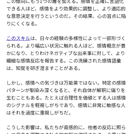
この傾向にもう1つの層を加える。感情を正確に言語化
できる人ほど、感情をより効果的に調整し、より適応的
な意思決定を行うというのだ。その結果、心の盲点に陥
りにくくなる。
このスキル
は、日々の経験の多様性によって一部形づく
られる。より幅広い状況に触れる人ほど、感情概念が豊
かになり、とりわけネガティブな出来事に対して、より
繊細な感情反応を報告する。この洗練された感情語彙
は、知覚を研ぎ澄ますことがある。
しかし、感情への気づきは万能薬ではない。特定の感情
パターンが馴染み深くなると、それ自体が解釈に偏りを
生むこともある。たとえば合理性を価値とする人は感情
のシグナルを軽視しがちであり、感情に非常に敏感な人
はそれを過度に重視しがちだ。
こうした影響は、私たちが直感的に、他者の反応に照ら