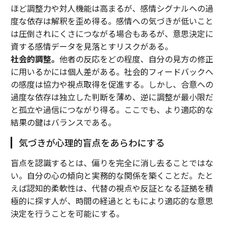
ほど調整力や対人機能は高まるが、感情シグナルへの過
度な依存は解釈を歪め得る。感情への気づきが低いこと
は圧倒されにくさにつながる場合もあるが、意思決定に
資する感情データを見落とすリスクがある。
社会的調整。
他者の反応をどの程度、自分の見方の修正
に用いるかには個人差がある。社会的フィードバックへ
の感度は協力や視点取得を促進する。しかし、合意への
過度な依存は独立した判断を薄め、逆に調整が最小限だ
と孤立や過信につながり得る。ここでも、より適応的な
結果の鍵はバランスである。
気づきが心理的盲点をあらわにする
盲点を認識するとは、偏りを完全に消し去ることではな
い。自分の心の傾向と実務的な関係を築くことだ。たと
えば認知的柔軟性は、代替の視点や反証となる証拠を積
極的に探す人が、時間の経過とともにより適応的な意思
決定を行うことを可能にする。