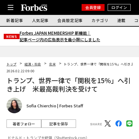
会員登録
ログイン
新着記事
人気記事
会員限定記事
カテゴリ
連載
コ
Forbes JAPAN MEMBERSHIP 新機能｜
NEWS
記事ページ内の広告表示を最小限にしました
トップ
経済・社会
北米
トランプ、世界一律で「関税を15％」へ引き上げ
2026.02.22 09:00
トランプ、世界一律で「関税を15％」へ引
き上げ 米最高裁判決を受けて
Sofia Chierchio | Forbes Staff
著者フォロー
記事を保存
ドナルド・トランプ大統領（Shutterstock.com）