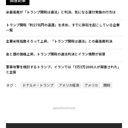
関連記事
米最高裁が「トランプ関税は違法」と判決、気になる還付実施の行方は
トランプ関税「約27兆円の返還」を求め、すでに訴訟を起こしている企業
一覧
主要米株指数そろって上昇、「トランプ関税は違法」との最高裁判決
金と銀の価格上昇、トランプ関税の違法判決とイラン情勢が背景
軍事攻撃を検討するトランプ、イランでは「3万3万2000人が殺害された」
と主張
タグ：
ドナルド・トランプ
アメリカ経済
アメリカ
関税
advertisement