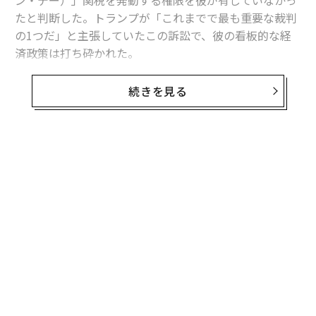
ン・デー）」関税を発動する権限を彼が有していなかっ
たと判断した。トランプが「これまでで最も重要な裁判
の1つだ」と主張していたこの訴訟で、彼の看板的な経
済政策は打ち砕かれた。
米連邦最高裁判所、トランプ関税に反対する判
続きを見る
決
判事らは賛成6対反対3（違法6対合法3）でトランプ関税
に反対する判決を下した。トランプが関税発動の根拠と
無料のメールマガジンに登録
した国際緊急経済権限法（IEEPA）は、大統領に包括的
な関税を課す権限を与えていないと結論づけた。
無料登録
IEEPAは国家緊急事態の際に経済制裁を科す広範な権限
を大統領に与えているが、その権限に関税の賦課が含ま
れるとは明記していない。最高裁は、同法を関税に適用
できると解釈することはできないと判断した。さらに少
数の判事は、トランプがこの法律を用いて関税を課そう
内
としたことは「大統領の『正当な権限の範囲』を超えて
グ