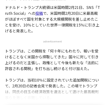
ドナルド・トランプ大統領は米国時間2月21日、SNS「T
ruth Social」への
投稿
で、米国時間2月20日に米最高裁
がほぼすべて国を対象とする大規模関税を差し止めたこ
とを受け、10％としていた世界一律関税を15％に引き上
げると発表した。
advertisement
トランプは、この関税を「何十年にもわたり、報いを受
けることなく米国から搾取してきた」国々に対して引き
上げるのだと主張し、政権として今後も新たな「法的に
許容される関税」を打ち出し続けると付け加えた。
トランプは、当初10％に設定されていた追加関税につい
て、2月20日の記者会見で発表した。この場でトランプ
は、同氏の目玉の経済政策を違法として退けた最高裁判
事らを激しく非難している。