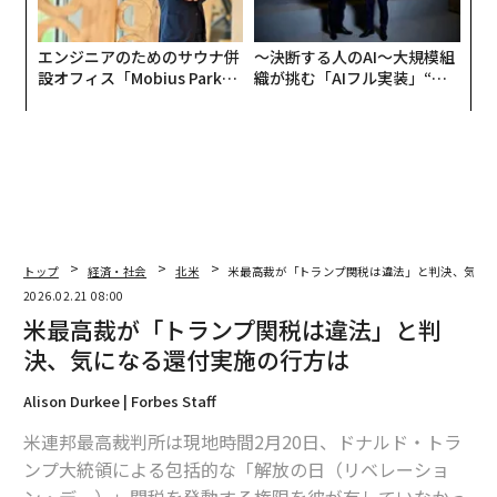
エンジニアのためのサウナ併
〜決断する人のAI〜大規模組
設オフィス「Mobius Park」
織が挑む「AIフル実装」“使
がオープン──タマディック
う”企業から“動く”企業へ【N
が健康経営を徹底する理由
TTドコモビジネス×PwC】
トップ
経済・社会
北米
米最高裁が「トランプ関税は違法」と判決、気に
2026.02.21 08:00
米最高裁が「トランプ関税は違法」と判
決、気になる還付実施の行方は
Alison Durkee | Forbes Staff
米連邦最高裁判所は現地時間2月20日、ドナルド・トラ
ンプ大統領による包括的な「解放の日（リベレーショ