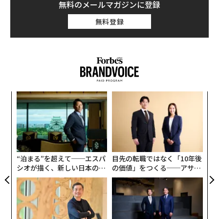
無料のメールマガジンに登録
無料登録
内
グ
実
〜
全
金
個
ェ
“泊まる”を超えて──エスパ
目先の転職ではなく「10年後
シオが描く、新しい日本のラ
の価値」をつくる──アサイ
グジュアリー（前編）
ンの長期伴走型支援とは