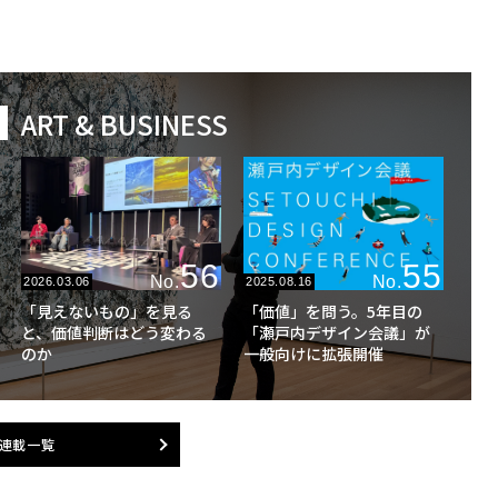
ART & BUSINESS
56
55
No.
No.
2026.03.06
2025.08.16
「見えないもの」を見る
「価値」を問う。5年目の
と、価値判断はどう変わる
「瀬戸内デザイン会議」が
のか
一般向けに拡張開催
連載一覧