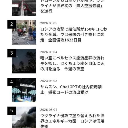
ライナが世界初の「無人空挺強襲」
を遂行
2026.08.05
ロシアの攻撃で給油所が150キロにわ
たり全滅、ウは米国の引き寄せに奔
走 全面侵攻1623日目
2026.08.04
暗い空にペルセウス座流星群の流れ
星を探し、はくちょう座を目印に天
の川を辿る 今週の夜空
2023.05.03
サムスン、ChatGPTの社内使用禁
止 機密コードの流出受け
2026.08.04
ウクライナ侵攻で塗り替えられた世
界のエネルギー地図 ロシアは信用
失墜