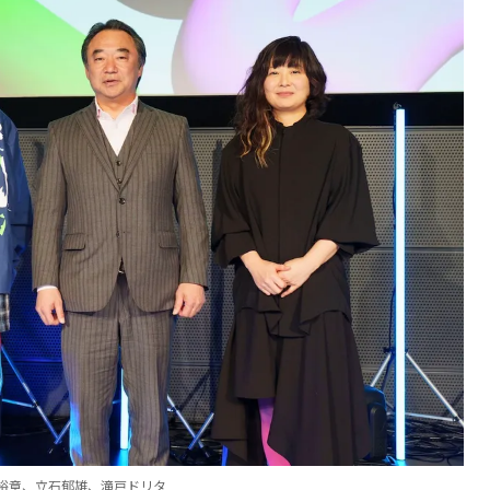
裕章、立石郁雄、滝戸ドリタ