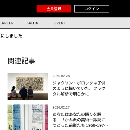
会員登録
ログイン
CAREER
SALON
EVENT
限にしました
関連記事
2026.02.28
ジャクソン・ポロックは子供
のように描いていた、フラク
タル解析で明らかに
2026.02.27
あなたはあなたの踊りを踊
る 「かみ派の美術─諏訪に
つどった前衛たち 1969-197