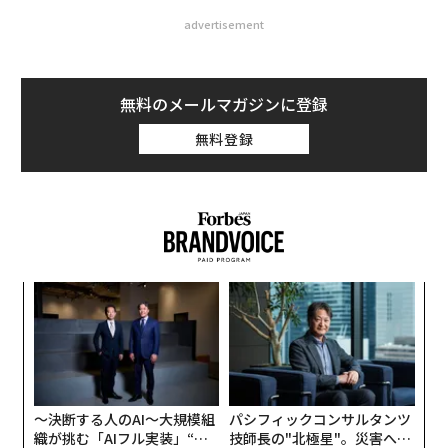
advertisement
無料のメールマガジンに登録
無料登録
果を
エ
EN
設オ
明
が
“
が
シ
グ
〜決断する人のAI〜大規模組
パシフィックコンサルタンツ
織が挑む「AIフル実装」“使
技師長の"北極星"。災害への