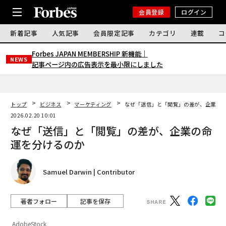
会員登録
ログイン
新着記事
人気記事
会員限定記事
カテゴリ
連載
コ
Forbes JAPAN MEMBERSHIP 新機能｜
NEWS
記事ページ内の広告表示を最小限にしました
トップ
ビジネス
マーケティング
なぜ「送信」と「閲覧」の差が、企業の
2026.02.20 10:01
なぜ「送信」と「閲覧」の差が、企業の命
運を分けるのか
Samuel Darwin | Contributor
著者フォロー
記事を保存
AdobeStock