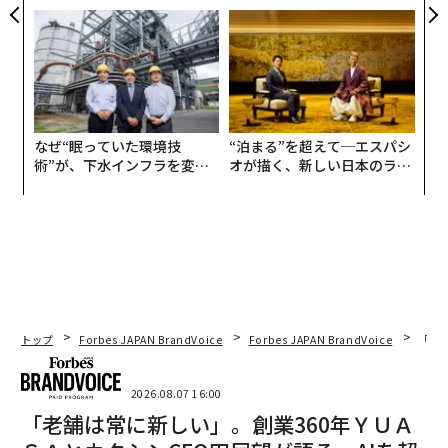
う”企業から“動く”企業へ【N
無力感を乗り越え見つけた、
TTドコモビジネス×PwC】
防災一筋20年の答え
なぜ“眠っていた環境技
“泊まる”を超えて─エスパシ
術”が、下水インフラを変え
オが描く、新しい日本のラグ
たのか──産総研×月島JFE
ジュアリー（中編）
アクアソリューションの10年
トップ
Forbes JAPAN BrandVoice
Forbes JAPAN BrandVoice
「老
2026.08.07 16:00
「老舗は常に新しい」。創業360年ＹＵＡ