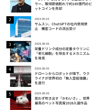
ラー、取得原価割れで約165億円のビ
ットコインを売却
2023.05.03
サムスン、ChatGPTの社内使用禁
止 機密コードの流出受け
2026.08.06
栄養ドリンク成分の定番タウリンに
「老化細胞」を除去するメカニズム
を発見
2026.08.05
ドローンからロボットが降下、ウク
ライナが世界初の「無人空挺強襲」
を遂行
2026.08.06
思わず吹き出す「かわいさ」、世界
最高のペット写真賞2026入選作品