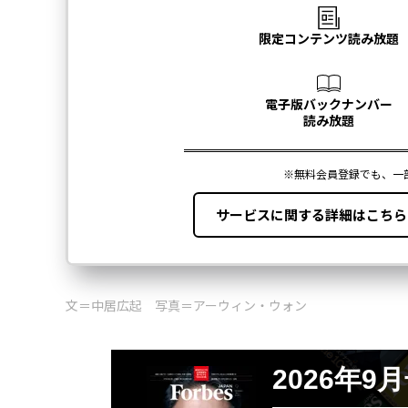
文＝中居広起 写真＝アーウィン・ウォン
2026年9