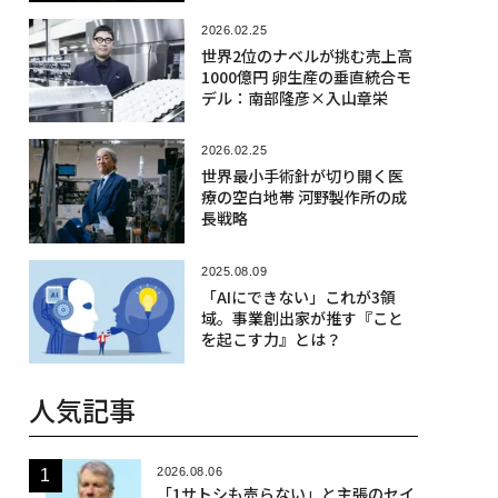
2026.02.25
世界2位のナベルが挑む売上高
1000億円 卵生産の垂直統合モ
デル：南部隆彦×入山章栄
2026.02.25
世界最小手術針が切り開く医
療の空白地帯 河野製作所の成
長戦略
2025.08.09
「AIにできない」これが3領
域。事業創出家が推す『こと
を起こす力』とは？
人気記事
2026.08.06
「1サトシも売らない」と主張のセイ