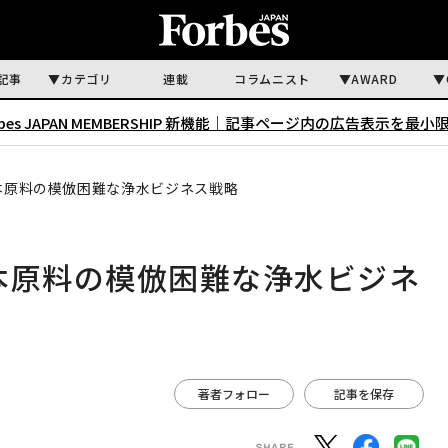
記事
カテゴリ
連載
コラムニスト
AWARD
rbes JAPAN MEMBERSHIP 新機能｜
記事ページ内の広告表示を最小
本原料の模倣困難な浄水ビジネス戦略
本原料の模倣困難な浄水ビジネ
著者フォロー
記事を保存