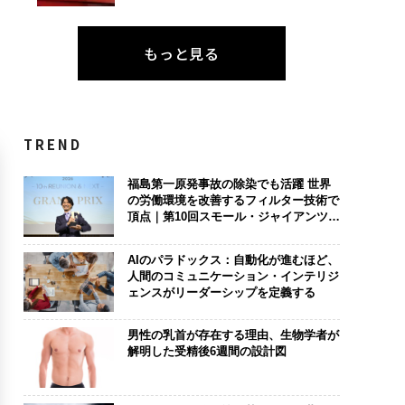
もっと見る
TREND
福島第一原発事故の除染でも活躍 世界
の労働環境を改善するフィルター技術で
頂点｜第10回スモール・ジャイアンツ
アワード
AIのパラドックス：自動化が進むほど、
人間のコミュニケーション・インテリジ
ェンスがリーダーシップを定義する
男性の乳首が存在する理由、生物学者が
解明した受精後6週間の設計図