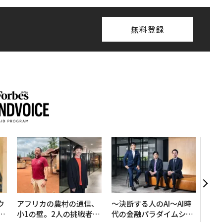
無料登録
「老
創業
カク
る、
ウ
アフリカの農村の通信、
〜決断する人のAI〜AI時
u
小1の壁。2人の挑戦者が
代の金融パラダイムシフ