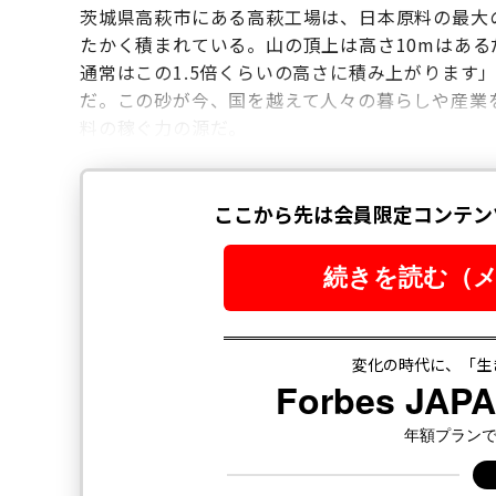
茨城県高萩市にある高萩工場は、日本原料の最大
たかく積まれている。山の頂上は高さ10mはあ
通常はこの1.5倍くらいの高さに積み上がります
だ。この砂が今、国を越えて人々の暮らしや産業
料の稼ぐ力の源だ。