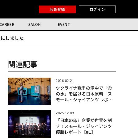
会員登録
ログイン
CAREER
SALON
EVENT
限にしました
関連記事
2026.02.21
ウクライナ戦争の渦中で「命
の水」を届ける日本原料 ス
モール・ジャイアンツ レポー
ト【#2】
2025.12.03
「日本の卵」企業が世界を制
す！スモール・ジャイアンツ
優勝レポート【#1】