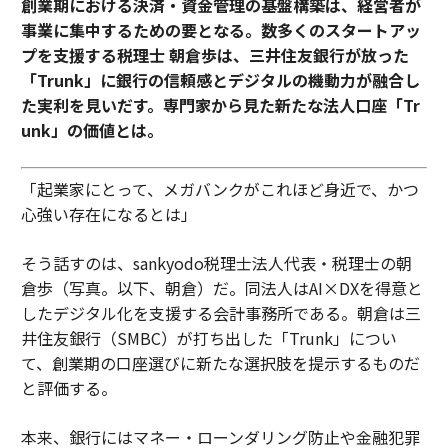
創業期における決済・資金管理の基盤構築は、経営者が
事業に集中するための要となる。数多くのスタートアッ
プを支援する税理士 朝倉歩は、三井住友銀行が放った
「Trunk」に銀行の信頼感とデジタルの機動力が融合し
た実利を見いだす。専門家から見た新たな法人口座「Tr
unk」の価値とは。
「起業家にとって、メガバンクがこれほど身近で、かつ
心強い存在になるとは」
そう話すのは、sankyodo税理士法人代表・税理士の朝
倉歩（写真。以下、朝倉）だ。同法人はAI×DXを得意と
したデジタル化を支援する会計事務所である。朝倉は三
井住友銀行（SMBC）が打ち出した「Trunk」につい
て、創業期の口座選びに新たな選択肢を提示するものだ
と評価する。
本来、銀行にはマネー・ローンダリング防止や金融犯罪