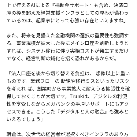
上で行えるAIによる『補助金サポート』も含め、決済口
座の枠を超えた経営支援インフラとしての厚みが備わっ
ているのは、起業家にとって心強い存在といえますね」
また、将来を見据えた金融機関の選択の重要性も強調す
る。事業規模が拡大した後にメイン口座を刷新しようと
すれば、システム移行に伴う実務コストが発生するだけ
でなく、経営判断の鈍化を招く恐れがあるからだ。
「法人口座を後から切り替える負担は、 想像以上に重い
ものです。業務フローの 断絶や移行ミスといったリスク
を考えれ ば、創業時から事業拡大に耐えうる拡張性を確
保しておくことが大切です。Trunkは、デジタルの利便
性を享受しながらメガバンクの手厚いサポートにもアク
セスできる。こうした『デジタルと人の融合』も強みと
いえるでしょう」
朝倉は、次世代の経営者が選択すべきインフラのあり方