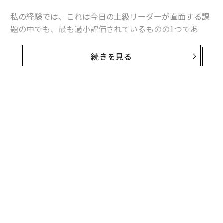
私の経験では、これは今日の上級リーダーが直面する課
題の中でも、最も過小評価されているものの1つであ
る。問題は、戦略計画や計画策定セッション、経営幹部
向けリトリートが不足していることではない。問題は、
続きを見る
多くのリーダーが、緊急性が内省を常に上回る環境で仕
事をしていることにある。
その結果、リーダーシップのパラドックスが生じる。経
営幹部が責任を担えば担うほど、未来について考える時
間は少なくなっていくのだ。
以前の記事で、私は「
チーフ・ファイヤーファイター問題
」と呼ぶものについ
て論じた。これは、オペレーションを担うリーダーがエ
スカレーション、承認、危機管理のサイクルに陥ってし
まう傾向を指す。火消しは生産的に感じられるかもしれ
ないが、多くの場合、戦略的リーダーシップの犠牲の上