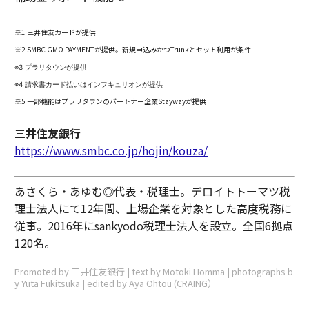
※1 三井住友カードが提供
※2 SMBC GMO PAYMENTが提供。新規申込みかつTrunkとセット利用が条件
※3 プラリタウンが提供
※4 請求書カード払いはインフキュリオンが提供
※5 一部機能はプラリタウンのパートナー企業Staywayが提供
三井住友銀行
https://www.smbc.co.jp/hojin/kouza/
あさくら・あゆむ◎代表・税理士。デロイトトーマツ税
理士法人にて12年間、上場企業を対象とした高度税務に
従事。2016年にsankyodo税理士法人を設立。全国6拠点
120名。
Promoted by 三井住友銀行 | text by Motoki Homma | photographs b
y Yuta Fukitsuka | edited by Aya Ohtou (CRAING）