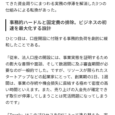
てきた資金周りにまつわる実務の停滞を解消した3つの
仕組みによる転換があった。
事務的ハードルと固定費の排除。ビジネスの初
速を最大化する設計
ひとつ目は、口座開設に付随する事務的負荷を劇的に緩
和したことである。
「従来、法人口座の開設には、事業実態を証明するため
の膨大な書類や面談、そして数週間に及ぶ審査期間が必
要なのが一般的でした。ですが、リソースが限られたス
タートアップなどの起業家にとって、創業期の1日、1週
間は、事業の存続や機会損失に直結する極めて密度の高
い時間といえます。また、売り上げの入金先が確定でき
ず取引が停滞してしまうことは死活問題になってしまう
のです」
「Trunk」はこのプロセスをDXによって塗り替えた。実