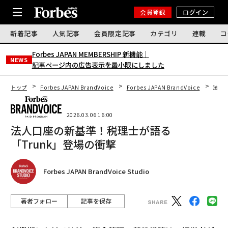
会員登録
ログイン
新着記事
人気記事
会員限定記事
カテゴリ
連載
コ
Forbes JAPAN MEMBERSHIP 新機能｜
NEWS
記事ページ内の広告表示を最小限にしました
トップ
Forbes JAPAN BrandVoice
Forbes JAPAN BrandVoice
法人
2026.03.06 16:00
法人口座の新基準！税理士が語る
「Trunk」登場の衝撃
Forbes JAPAN BrandVoice Studio
著者フォロー
記事を保存