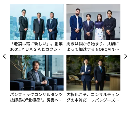
るか
“
、く
オ
ジ
エ
設オ
が
が
「老舗は常に新しい」。創業
挑戦は個から始まり、共創に
360年ＹＵＡＳＡとカクシン
よって加速する NORQAIN JA
CEO田尻望が語る、AIを超え
PAN 特別座談会
る人の価値
パシフィックコンサルタンツ
内製化こそ、コンサルティン
技師長の"北極星"。災害への
グの本質だ レバレジーズが
無力感を乗り越え見つけた、
実践する、次世代ファームの
防災一筋20年の答え
全貌