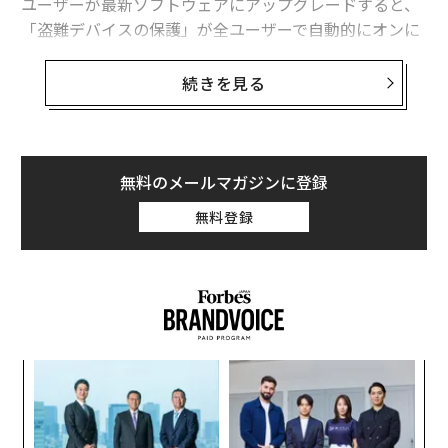
ユーザーが最新ソフトウェアにアップグレードすると、
「盗難デバイスの保護」が全ユーザーで自動的にオンに
なる。
続きを見る
盗難デバイスの保護を初期設定でオンにする変更は、開
発者向けに提供が始まったばかりのiOS 26.4ベータ1に含
まれている。これは、iPhoneにスパイウェアを送り込む
攻撃チェーンの一部として悪用されていた重大なセキュ
無料のメールマガジンに登録
リティ上の穴を修正したiOS 26.3に続くものだ。
無料登録
アップルの「盗難デバイスの保護」は、「信じ
られないほど役立ちます」
念のため説明すると、盗難デバイスの保護は、米国と英
国で相次いだiPhone盗難を受けて、アップルがiOS 17.3
で導入した機能である。この機能は、たとえ窃盗犯にパ
るか
“
スコード入力を見られていたり、ロック解除した直後にi
、く
オ
ジ
Phoneを盗まれたりしても、Apple ID、保存済みパスワ
エ
ード、支払い情報といったデータを保護する。
設オ