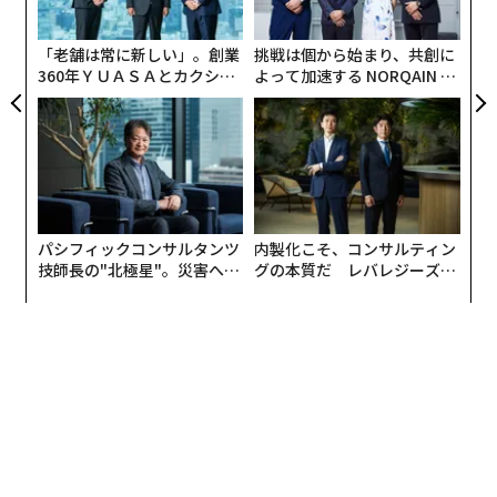
が
が
「老舗は常に新しい」。創業
挑戦は個から始まり、共創に
360年ＹＵＡＳＡとカクシン
よって加速する NORQAIN JA
CEO田尻望が語る、AIを超え
PAN 特別座談会
る人の価値
パシフィックコンサルタンツ
内製化こそ、コンサルティン
技師長の"北極星"。災害への
グの本質だ レバレジーズが
無力感を乗り越え見つけた、
実践する、次世代ファームの
防災一筋20年の答え
全貌