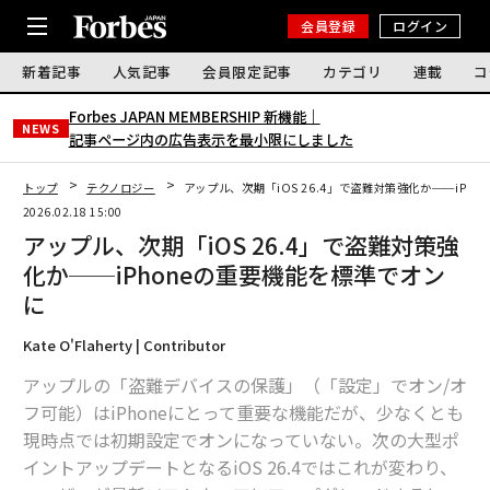
会員登録
ログイン
新着記事
人気記事
会員限定記事
カテゴリ
連載
コ
Forbes JAPAN MEMBERSHIP 新機能｜
NEWS
記事ページ内の広告表示を最小限にしました
トップ
テクノロジー
アップル、次期「iOS 26.4」で盗難対策強化か──iPh
2026.02.18 15:00
アップル、次期「iOS 26.4」で盗難対策強
化か──iPhoneの重要機能を標準でオン
に
Kate O'Flaherty | Contributor
アップルの「盗難デバイスの保護」（「設定」でオン/オ
フ可能）はiPhoneにとって重要な機能だが、少なくとも
現時点では初期設定でオンになっていない。次の大型ポ
イントアップデートとなるiOS 26.4ではこれが変わり、