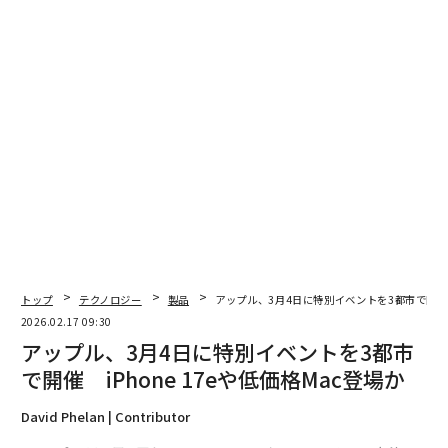
関連記事
アップル、3月4日に特別イベントを3都市で開催 iPhone 17eや低価格Ma
c登場か
iPhone 17eの発売日──アップルが最新製品を投入する正確な時期は？
iPhoneとAndroid利用者に警告、SNSで公然と販売中のスパイウェアが発
見される
iPhone 18 Pro、衛星5G対応で圏外解消へ？ ゲームチェンジャー級の可能
性
第2世代「AirTag」登場 5000円以下で体験できるアップルのイノベーシ
トップ
テクノロジー
製品
アップル、3月4日に特別イベントを3都市で開催 i
ョン
2026.02.17 09:30
アップル、3月4日に特別イベントを3都市
iPhone
Apple/アップル
サイバーセキュリティ
iOS
で開催 iPhone 17eや低価格Mac登場か
タグ：
うわさ/リーク
アップデート
David Phelan | Contributor