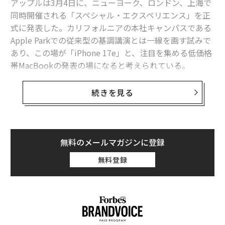
アップルは3月4日に、ニューヨーク、ロンドン、上海で
advertisement
同時開催される「スペシャル・エクスペリエンス」を正
式に発表した。カリフォルニアの本社キャンパスである
Apple Parkでの従来型の基調講演とは一線を画す試みで
あり、この場が「iPhone 17e」と、注目を集める低価格
帯MacBookの発表の場になると考えられている。
開催日はこれまでの予測と一致しているが、これほど早
続きを見る
い段階での告知は意外だった。
招待状はアップルらしく多くを語らない。「ご招待しま
す。ロンドンでの特別なApple Experienceにぜひ現地で
無料のメールマガジンに登録
ご参加ください」とある。もちろん、招待状によっては
無料登録
ロンドンではなく上海やニューヨークと記されている。