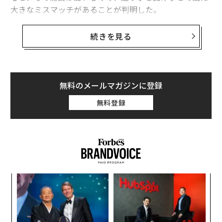
大きなミスマッチがあることが判明した。
IDEATECH（アイデアテック）が提供するマーケティン
続きを見る
グ支援のためのリサーチサービス「リサピー」は、この
12カ月間で10個以上のBtoBベンダーコンテンツ（製品
の導入に関わる情報に特化した情報）に目を通した会社
員111人を対象に、同コンテンツの受け手としての実態
無料のメールマガジンに登録
調査を実施した。
無料登録
ォッ
“
ジ
オ
ジ
挑
よっ