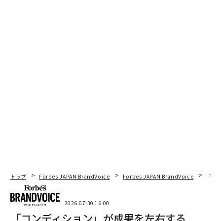
トップ
Forbes JAPAN BrandVoice
Forbes JAPAN BrandVoice
「コン
2026.07.30 16:00
「コンディション」が成果を左右する