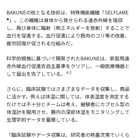
BAKUNEの核となる技術は、特殊機能繊維「SELFLAME
®」。この繊維は身体から発せられる遠赤外線を吸収
し、再び身体に輻射（熱エネルギーを放射）することで
血行を促進する。血行促進により筋肉のコリ等の改善、
疲労回復が促される仕組みだ。
科学的根拠に基づいて開発されたBAKUNEは、家庭用遠
赤外線血行促進衣自主基準をクリアし、一般医療機器と
※2
して届出を完了している。
さらに、臨床試験ではさまざまなデータを収集し、商品
に活かす。例えば体温に関しては、体表温度を測定する
だけでは不十分とチームは考え、被験者にカプセル型の
体温計を服用させ、腸内の深部体温をモニタリングして
生理学的データを蓄積している。
「臨床試験やデータ収集は、研究者の熱量次第でいくら