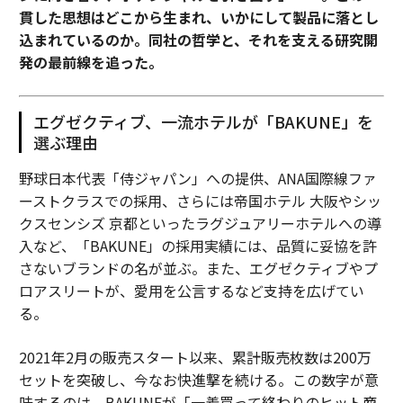
貫した思想はどこから生まれ、いかにして製品に落とし
込まれているのか。同社の哲学と、それを支える研究開
発の最前線を追った。
エグゼクティブ、一流ホテルが「BAKUNE」を
選ぶ理由
野球日本代表「侍ジャパン」への提供、ANA国際線ファ
ーストクラスでの採用、さらには帝国ホテル 大阪やシッ
クスセンシズ 京都といったラグジュアリーホテルへの導
入など、「BAKUNE」の採用実績には、品質に妥協を許
さないブランドの名が並ぶ。また、エグゼクティブやプ
ロアスリートが、愛用を公言するなど支持を広げてい
る。
2021年2月の販売スタート以来、累計販売枚数は200万
セットを突破し、今なお快進撃を続ける。この数字が意
味するのは、BAKUNEが「一着買って終わりのヒット商