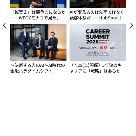
PA
「誠実さ」は競争力になるか
AIが変えるのは効率ではなく
──WEOYモナコで見た、く
顧客体験だ──HubSpot Ja
ら寿司の経営哲学
panが語る「Grow Better」
それによると、目にしたコンテンツが「自分たち向けで
な組織のつくり方
はない」と感じたことがひんぱんにあったという人が約
37パーセントにのぼった。またそうしたことが数回あっ
たという人も約41パーセントと少なくない。
〜決断する人のAI〜AI時代の
〈7.25(土)開催〉5年後のキ
金融パラダイムシフト、「超
ャリアに「戦略」はあるか。
個別化」の核心 【MUFG×ウ
トップエグゼクティブのキャ
ェルスナビ×PwC】
リアに触れる1日│CAREER S
UMMIT 2026