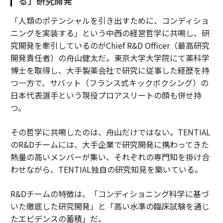
る」研究開発
「人類のポテンシャルを引き出すために、コンディショ
ニングを実装する」という中西の経営哲学に共鳴し、研
究開発を牽引しているのがChief R&D Officer（最高研究
開発責任者）の舟山健太だ。東京大学大学院にて薬科学
博士を取得し、大手製薬会社で研究に従事した経歴を持
つ一方で、サバット（フランス式キックボクシング）の
日本代表選手という現役プロアスリートの顔も併せ持
つ。
その哲学に共鳴したのは、舟山だけではない。TENTIAL
のR&Dチームには、大手企業で研究開発に携わってきた
熱量の高いメンバーが集い、それぞれの専門知を掛け合
わせながら、TENTIAL独自の研究知見を築いている。
R&Dチームの特徴は、「コンディショニング科学に基づ
いた徹底した研究開発」と「高い水準の臨床試験を通じ
たエビデンスの蓄積」だ。